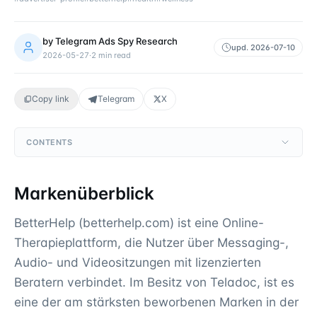
by
Telegram Ads Spy Research
upd.
2026-07-10
2026-05-27
·
2
min read
Copy link
Telegram
X
CONTENTS
Markenüberblick
BetterHelp (betterhelp.com) ist eine Online-
Therapieplattform, die Nutzer über Messaging-,
Audio- und Videositzungen mit lizenzierten
Beratern verbindet. Im Besitz von Teladoc, ist es
eine der am stärksten beworbenen Marken in der