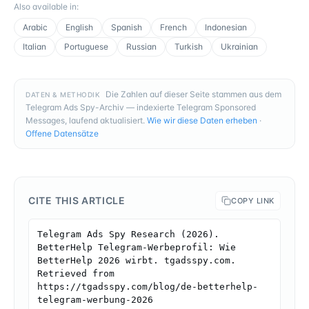
Also available in
:
Arabic
English
Spanish
French
Indonesian
Italian
Portuguese
Russian
Turkish
Ukrainian
Die Zahlen auf dieser Seite stammen aus dem
DATEN & METHODIK
Telegram Ads Spy-Archiv — indexierte Telegram Sponsored
Messages, laufend aktualisiert.
Wie wir diese Daten erheben
·
Offene Datensätze
CITE THIS ARTICLE
COPY LINK
Telegram Ads Spy Research (2026). 
BetterHelp Telegram-Werbeprofil: Wie 
BetterHelp 2026 wirbt. tgadsspy.com. 
Retrieved from 
https://tgadsspy.com/blog/de-betterhelp-
telegram-werbung-2026