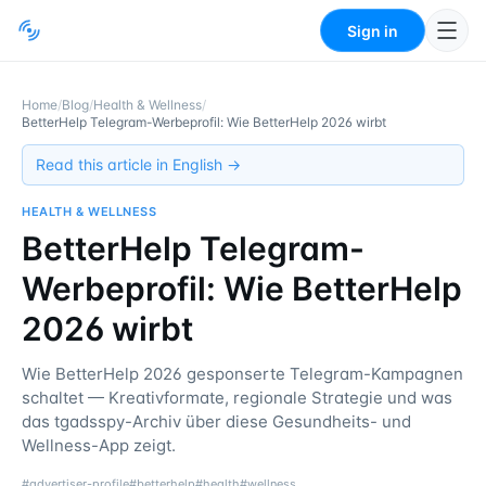
Sign in
Home
/
Blog
/
Health & Wellness
/
BetterHelp Telegram-Werbeprofil: Wie BetterHelp 2026 wirbt
Read this article in English →
HEALTH & WELLNESS
BetterHelp Telegram-
Werbeprofil: Wie BetterHelp
2026 wirbt
Wie BetterHelp 2026 gesponserte Telegram-Kampagnen
schaltet — Kreativformate, regionale Strategie und was
das tgadsspy-Archiv über diese Gesundheits- und
Wellness-App zeigt.
#
advertiser-profile
#
betterhelp
#
health
#
wellness