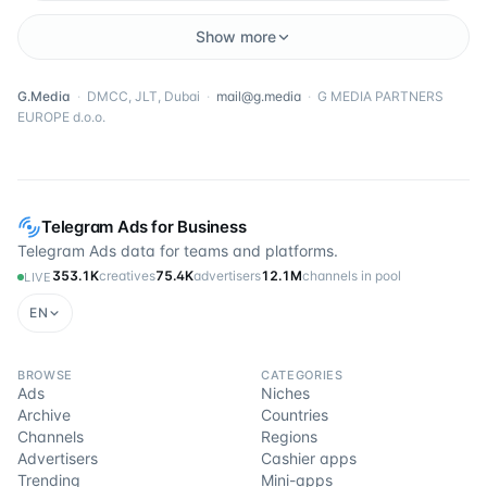
Show more
G.Media
·
DMCC, JLT, Dubai
·
mail@g.media
·
G MEDIA PARTNERS
EUROPE d.o.o.
Telegram Ads for Business
Telegram Ads data for teams and platforms.
353.1K
creatives
75.4K
advertisers
12.1M
channels in pool
LIVE
EN
BROWSE
CATEGORIES
Ads
Niches
Archive
Countries
Channels
Regions
Advertisers
Cashier apps
Trending
Mini-apps