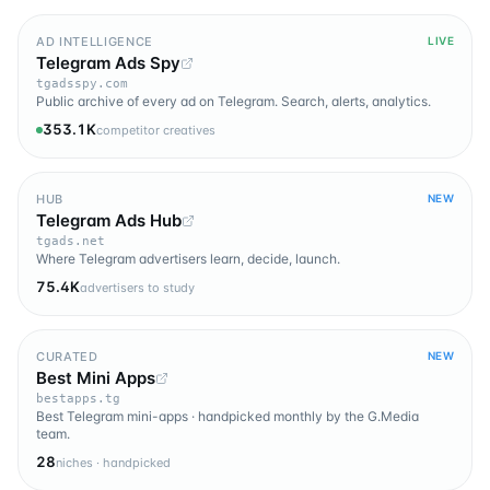
AD INTELLIGENCE
LIVE
Telegram Ads Spy
tgadsspy.com
Public archive of every ad on Telegram. Search, alerts, analytics.
353.1K
competitor creatives
HUB
NEW
Telegram Ads Hub
tgads.net
Where Telegram advertisers learn, decide, launch.
75.4K
advertisers to study
CURATED
NEW
Best Mini Apps
bestapps.tg
Best Telegram mini-apps · handpicked monthly by the G.Media
team.
28
niches · handpicked