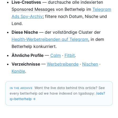
Live-Creatives
— durchsuche alle indexierten
Sponsored Messages
von Betterhelp im
Telegram
Ads Spy-Archiv
; filtere nach Datum, Nische und
Land.
Diese Nische
— der vollständige Cluster der
Health-Werbetreibenden auf Telegram
, in dem
Betterhelp konkurriert.
Ähnliche Profile
—
Calm
·
Fitbit
.
Verzeichnisse
—
Werbetreibende
·
Nischen
·
Kanäle
.
Want the live data behind this article? See
IN THE ARCHIVE
every betterhelp ad we have indexed on tgadsspy:
/ads?
q=
betterhelp
→