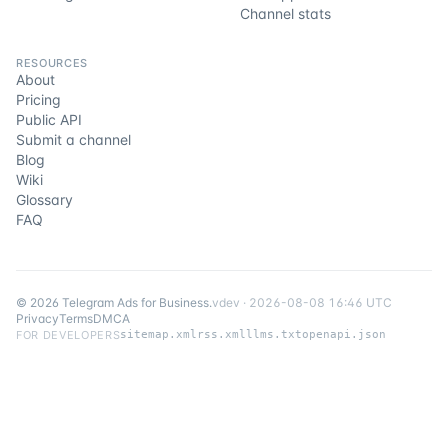
Channel stats
RESOURCES
About
Pricing
Public API
Submit a channel
Blog
Wiki
Glossary
FAQ
©
2026
Telegram Ads for Business
.
v
dev
·
2026-08-08 16:46 UTC
Privacy
Terms
DMCA
FOR DEVELOPERS
sitemap.xml
rss.xml
llms.txt
openapi.json