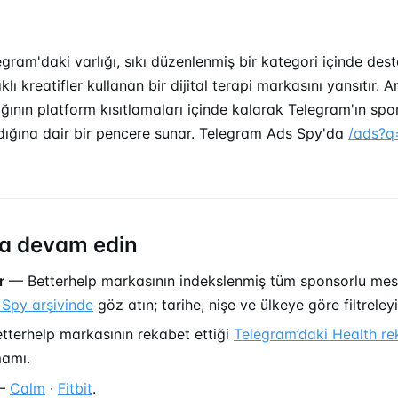
egram'daki varlığı, sıkı düzenlenmiş bir kategori içinde dest
aklı kreatifler kullanan bir dijital terapi markasını yansıtır. Ar
ığının platform kısıtlamaları içinde kalarak Telegram'ın sp
dığına dair bir pencere sunar. Telegram Ads Spy'da
/ads?q
a devam edin
r
— Betterhelp markasının indekslenmiş tüm sponsorlu mes
Spy arşivinde
göz atın; tarihe, nişe ve ülkeye göre filtreleyi
terhelp markasının rekabet ettiği
Telegram’daki Health re
mamı.
—
Calm
·
Fitbit
.