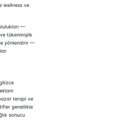
le wellness ve
plulukları —
 ve tükenmişlik
ne yönlendirir —
lar
gilizce
 reklam
pazar terapi ve
fler genellikle
ağlık sonucu