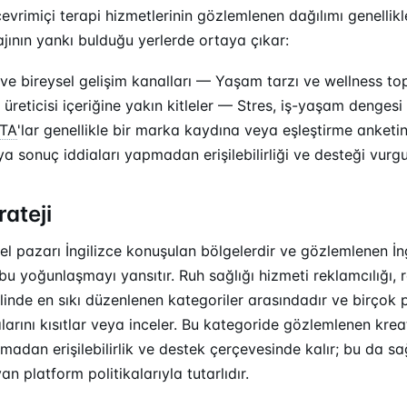
evrimiçi terapi hizmetlerinin gözlemlenen dağılımı genellik
ının yankı bulduğu yerlerde ortaya çıkar:
 ve bireysel gelişim kanalları — Yaşam tarzı ve wellness to
 üreticisi içeriğine yakın kitleler — Stres, iş-yaşam dengesi
TA
'lar genellikle bir marka kaydına veya eşleştirme anketi
eya sonuç iddiaları yapmadan erişilebilirliği ve desteği vurgu
rateji
el pazarı İngilizce konuşulan bölgelerdir ve gözlemlenen İn
 bu yoğunlaşmayı yansıtır. Ruh sağlığı hizmeti reklamcılığı,
linde en sıkı düzenlenen kategoriler arasındadır ve birçok 
larını kısıtlar veya inceler. Bu kategoride gözlemlenen kreati
pmadan erişilebilirlik ve destek çerçevesinde kalır; bu da s
yan platform politikalarıyla tutarlıdır.