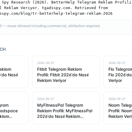
 Spy Research (2026). BetterHelp Telegram Reklam Profili:
l Reklam Veriyor. tgadsspy.com. Retrieved from 
sspy.com/blog/tr-betterhelp-telegram-reklam-2026
— reuse allowed including commercial, attribution required.
RCH
2026-05-27
2026-05-27
eklam
Fitbit Telegram Reklam
Flo Telegram
6'da Nasıl
Profili: Fitbit 2026'da Nasıl
Flo 2026'da
Reklam Veriyor
Veriyor
2026-05-27
2026-05-27
gram
MyFitnessPal Telegram
Noom Teleg
Headspace
Reklam Profili: MyFitnessPal
Profili: Noo
eklam
2026'da Nasıl Reklam
Reklam Veri
Veriyor