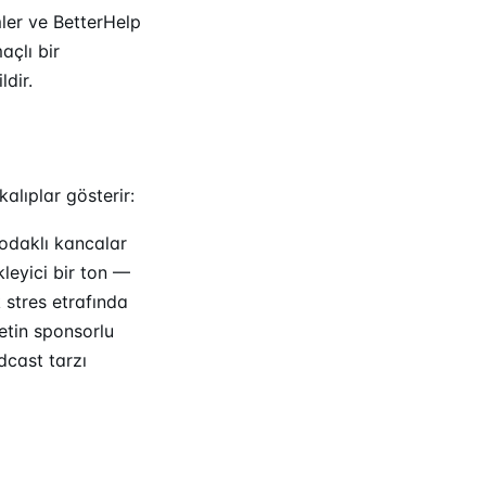
mler ve BetterHelp
açlı bir
ldir.
kalıplar gösterir:
 odaklı kancalar
leyici bir ton —
k stres etrafında
etin sponsorlu
cast tarzı