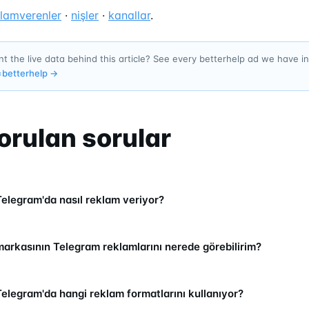
klamverenler
·
nişler
·
kanallar
.
t the live data behind this article? See every betterhelp ad we have 
=
betterhelp
→
orulan sorular
Telegram'da nasıl reklam veriyor?
markasının Telegram reklamlarını nerede görebilirim?
Telegram'da hangi reklam formatlarını kullanıyor?