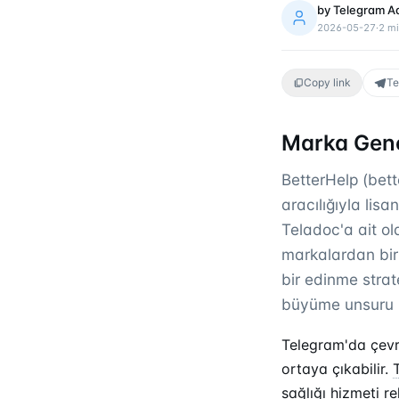
by
Telegram A
2026-05-27
·
2
mi
Copy link
Te
Marka Gene
BetterHelp (bett
aracılığıyla lis
Teladoc'a ait ol
markalardan biri
bir edinme strate
büyüme unsuru hâ
Telegram'da çevri
ortaya çıkabilir.
sağlığı hizmeti re