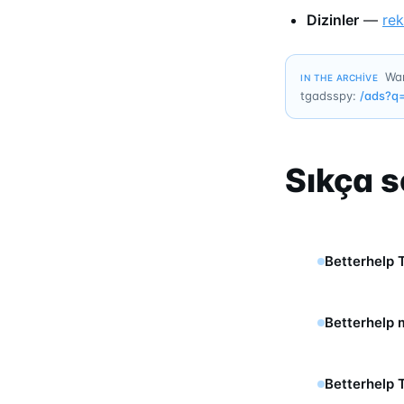
Dizinler
—
re
Wan
IN THE ARCHIVE
tgadsspy:
/ads?q
Sıkça s
Betterhelp 
Betterhelp 
Betterhelp 