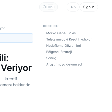
Sign in
EN
K
CONTENTS
iyor
Marka Genel Bakışı
Telegram'daki Kreatif Kalıplar
Hedefleme Gözlemleri
Bölgesel Strateji
i:
Sonuç
 Veriyor
Araştırmaya devam edin
— kreatif
ulaması hakkında