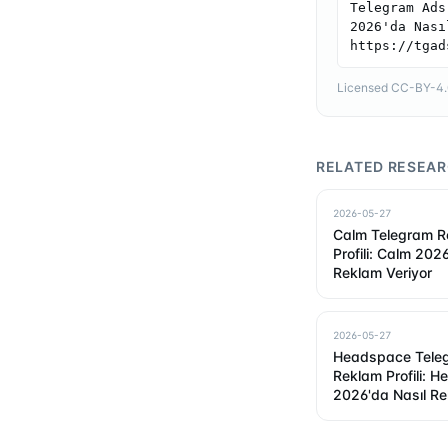
Telegram Ads
2026'da Nası
https://tgad
Licensed CC-BY-4.0 
RELATED RESEA
2026-05-27
Calm Telegram R
Profili: Calm 202
Reklam Veriyor
2026-05-27
Headspace Tele
Reklam Profili: 
2026'da Nasıl R
Veriyor