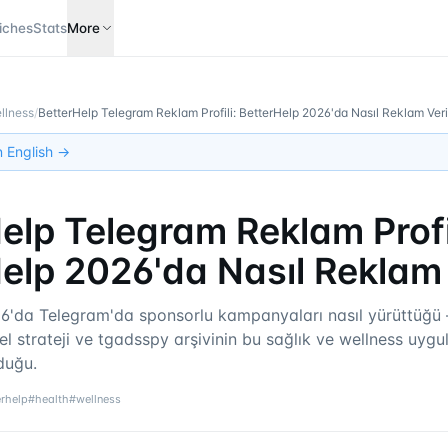
iches
Stats
More
llness
/
BetterHelp Telegram Reklam Profili: BetterHelp 2026'da Nasıl Reklam Ver
in English →
elp Telegram Reklam Profil
elp 2026'da Nasıl Reklam
26'da Telegram'da sponsorlu kampanyaları nasıl yürüttüğü 
el strateji ve tgadsspy arşivinin bu sağlık ve wellness uyg
duğu.
erhelp
#
health
#
wellness