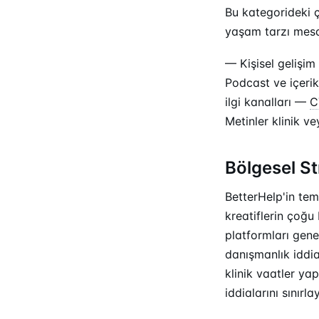
Bu kategorideki ç
yaşam tarzı mesaj
— Kişisel gelişim
Podcast ve içerik
ilgi kanalları —
C
Metinler klinik v
Bölgesel St
BetterHelp'in tem
kreatiflerin çoğu
platformları gene
danışmanlık iddia
klinik vaatler ya
iddialarını sınırla