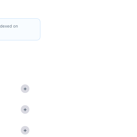
indexed on
+
+
+