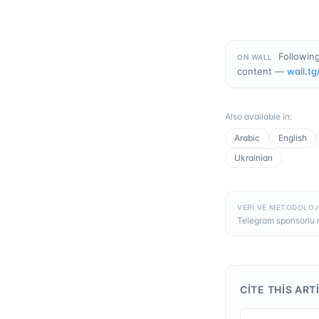
Following
ON WALL
content —
wall.tg
Also available in
:
Arabic
English
Ukrainian
VERI VE METODOLOJ
Telegram sponsorlu m
CITE THIS ART