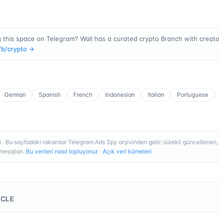
 this space on Telegram? Wall has a curated crypto Branch with creator
/b/
crypto
→
German
Spanish
French
Indonesian
Italian
Portuguese
Bu sayfadaki rakamlar Telegram Ads Spy arşivinden gelir: sürekli güncellenen
I
esajları.
Bu verileri nasıl topluyoruz
·
Açık veri kümeleri
ICLE