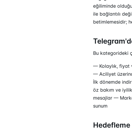
eğiliminde olduğu
ile bağlantılı de
betimlemesidir; he
Telegram'da
Bu kategorideki çe
— Kolaylık, fiyat
— Aciliyet üzerin
İlk dönemde indiri
öz bakım ve iyili
mesajlar — Marka
sunum
Hedefleme 