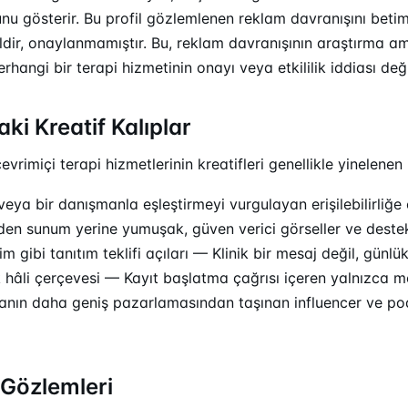
nu gösterir. Bu profil gözlemlenen reklam davranışını beti
ğildir, onaylanmamıştır. Bu, reklam davranışının araştırma am
rhangi bir terapi hizmetinin onayı veya etkililik iddiası deği
ki Kreatif Kalıplar
vrimiçi terapi hizmetlerinin kreatifleri genellikle yinelenen 
 veya bir danışmanla eşleştirmeyi vurgulayan erişilebilirliğe
den sunum yerine yumuşak, güven verici görseller ve destek
m gibi tanıtım teklifi açıları — Klinik bir mesaj değil, günlü
k hâli çerçevesi — Kayıt başlatma çağrısı içeren yalnızca m
nın daha geniş pazarlamasından taşınan influencer ve pod
Gözlemleri