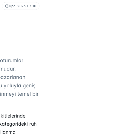
upd.
2026-07-10
 oturumlar
rmudur.
 pazarlanan
u yoluyla geniş
edinmeyi temel bir
kitlelerinde
kategorideki ruh
kullanma