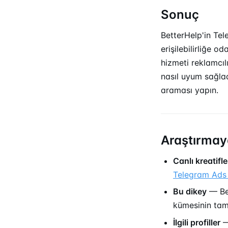
Sonuç
BetterHelp'in Tel
erişilebilirliğe od
hizmeti reklamcıl
nasıl uyum sağla
araması yapın.
Araştırmay
Canlı kreatifle
Telegram Ads 
Bu dikey
— Bet
kümesinin ta
İlgili profiller