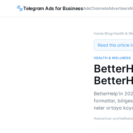
Telegram Ads for Business
Ads
Channels
Advertisers
N
Home
/
Blog
/
Health & We
Read this article 
HEALTH & WELLNESS
BetterH
BetterH
BetterHelp'in 20
formatlar, bölges
neler ortaya koy
#
advertiser-profile
#
bett