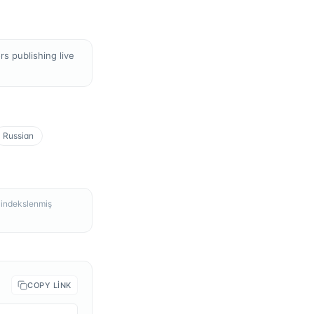
s publishing live
Russian
, indekslenmiş
COPY LINK