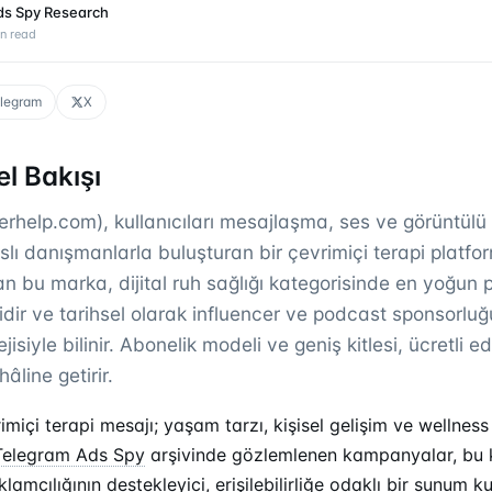
ds Spy Research
n read
legram
X
l Bakışı
erhelp.com), kullanıcıları mesajlaşma, ses ve görüntülü
anslı danışmanlarla buluşturan bir çevrimiçi terapi platfo
an bu marka, dijital ruh sağlığı kategorisinde en yoğun
dir ve tarihsel olarak influencer ve podcast sponsorluğ
jisiyle bilinir. Abonelik modeli ve geniş kitlesi, ücretli 
line getirir.
miçi terapi mesajı; yaşam tarzı, kişisel gelişim ve wellness 
Telegram Ads Spy
arşivinde gözlemlenen kampanyalar, bu 
klamcılığının destekleyici, erişilebilirliğe odaklı bir sunum 