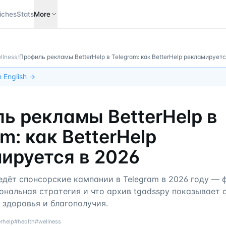
iches
Stats
More
llness
/
Профиль рекламы BetterHelp в Telegram: как BetterHelp рекламируетс
in English →
ь рекламы BetterHelp в
m: как BetterHelp
ируется в 2026
ведёт спонсорские кампании в Telegram в 2026 году —
ональная стратегия и что архив tgadsspy показывает 
 здоровья и благополучия.
erhelp
#
health
#
wellness