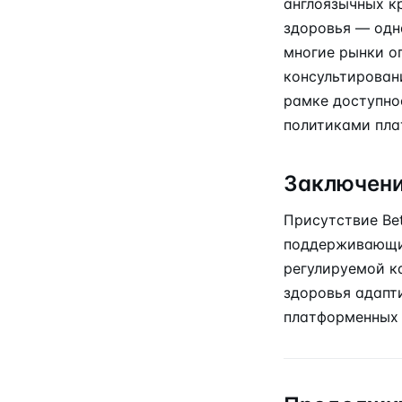
англоязычных к
здоровья — одн
многие рынки о
консультирован
рамке доступнос
политиками пла
Заключен
Присутствие Be
поддерживающие
регулируемой ка
здоровья адапт
платформенных 