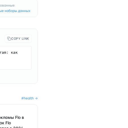
рованные
ые наборы данных
COPY LINK
am: как 
#
health
→
кламы Flo в
ак Flo