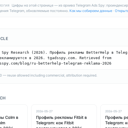
Цифры на этой странице — из архива Telegram Ads Spy: проиндекси
ЛОГИЯ
ения Telegram, обновляемые постоянно.
Как мы собираем данные
·
Открыт
ICLE
 Spy Research (2026). Профиль рекламы BetterHelp в Telegr
екламируется в 2026. tgadsspy.com. Retrieved from 
sspy.com/blog/ru-betterhelp-telegram-reklama-2026
— reuse allowed including commercial, attribution required.
RCH
2026-05-27
2026-05-27
ы Calm в
Профиль рекламы Fitbit в
Профиль ре
alm
Telegram: как Fitbit
Telegram: к