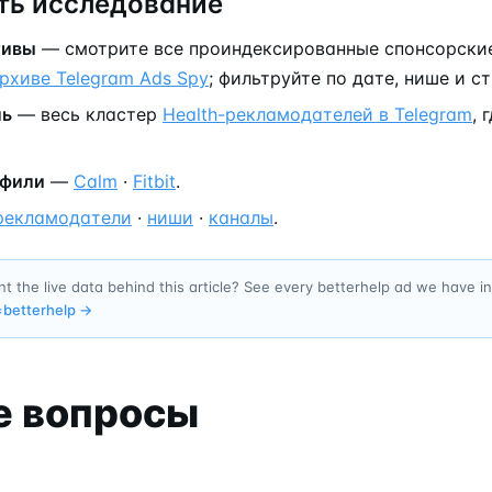
ь исследование
тивы
— смотрите все проиндексированные спонсорски
рхиве Telegram Ads Spy
; фильтруйте по дате, нише и ст
ль
— весь кластер
Health-рекламодателей в Telegram
, 
офили
—
Calm
·
Fitbit
.
рекламодатели
·
ниши
·
каналы
.
t the live data behind this article? See every betterhelp ad we have 
=
betterhelp
→
е вопросы