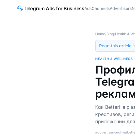
Telegram Ads for Business
Ads
Channels
Advertisers
N
Home
/
Blog
/
Health & We
Read this article 
HEALTH & WELLNESS
Профил
Telegra
реклам
Как BetterHelp 
креативов, реги
приложении для
#
advertiser-profile
#
bett