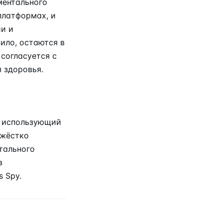
ментального
платформах, и
ии и
ило, остаются в
согласуется с
 здоровья.
, использующий
 жёстко
нтального
в
s Spy.