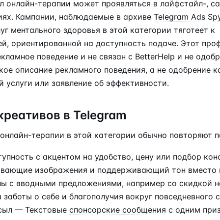
ыл онлайн-терапии может проявляться в лайфстайл-, с
иях. Кампании, наблюдаемые в архиве
Telegram Ads Sp
уг ментального здоровья в этой категории тяготеет к
, ориентированной на доступность подаче. Этот про
ламное поведение и не связан с BetterHelp и не одобр
кое описание рекламного поведения, а не одобрение к
й услуги или заявление об эффективности.
креативов в Telegram
 онлайн-терапии в этой категории обычно повторяют п
упность с акцентом на удобство, цену или подбор кон
ивающие изображения и поддерживающий тон вместо 
лы с вводными предложениями, например со скидкой н
заботы о себе и благополучия вокруг повседневного с
сыл — Текстовые
спонсорские сообщения
с одним при