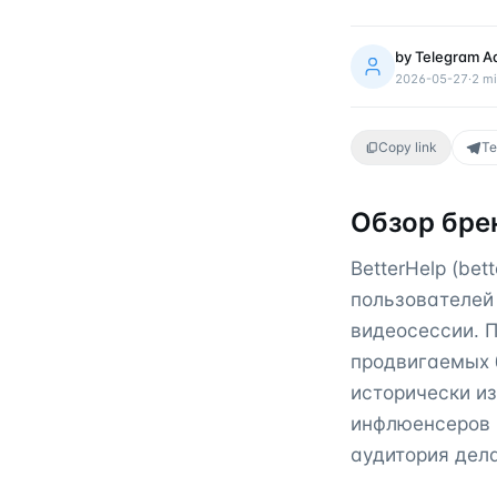
by
Telegram A
2026-05-27
·
2
mi
Copy link
Te
Обзор бре
BetterHelp (be
пользователей
видеосессии. 
продвигаемых 
исторически и
инфлюенсеров 
аудитория дел