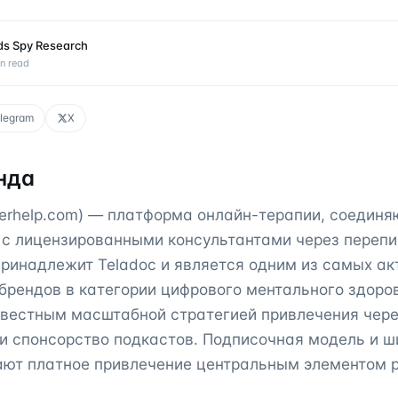
ds Spy Research
n read
legram
X
нда
tterhelp.com) — платформа онлайн-терапии, соедин
 с лицензированными консультантами через перепис
Принадлежит Teladoc и является одним из самых ак
брендов в категории цифрового ментального здоро
звестным масштабной стратегией привлечения чер
и спонсорство подкастов. Подписочная модель и ш
ают платное привлечение центральным элементом р