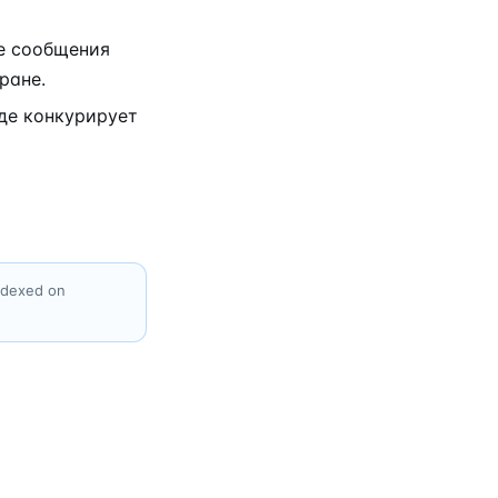
е сообщения
ране.
где конкурирует
indexed on