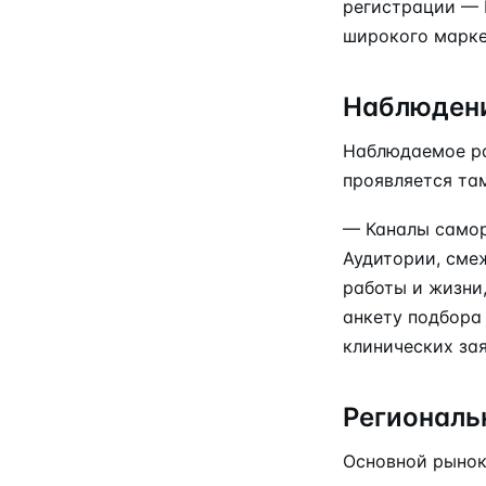
регистрации — 
широкого марке
Наблюдени
Наблюдаемое ра
проявляется там
— Каналы самор
Аудитории, сме
работы и жизни
анкету подбора
клинических за
Региональ
Основной рынок