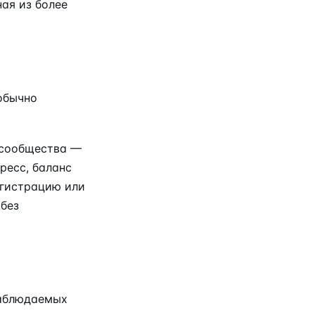
ая из более
обычно
-сообщества —
ресс, баланс
егистрацию или
 без
наблюдаемых