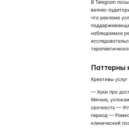
В Telegram пос
велнес-аудитор
что реклама усл
поддерживающей
наблюдаемое рек
исследовательс
терапевтическо
Паттерны 
Креативы услуг
— Хуки про дост
Мягкие, успока
срочность — Уг
период — Рамка 
клинический по