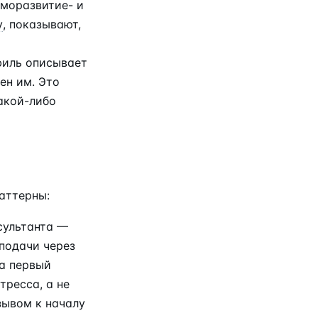
аморазвитие- и
y
, показывают,
филь описывает
ен им. Это
акой-либо
аттерны:
сультанта —
подачи через
а первый
тресса, а не
зывом к началу