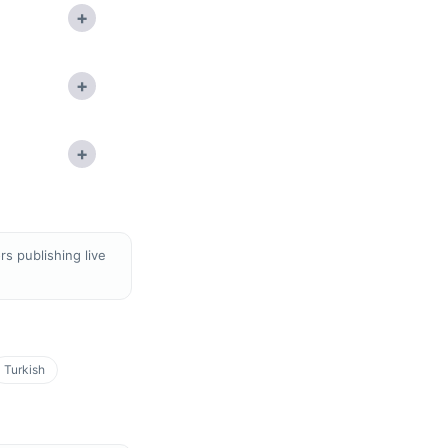
+
+
+
s publishing live
Turkish