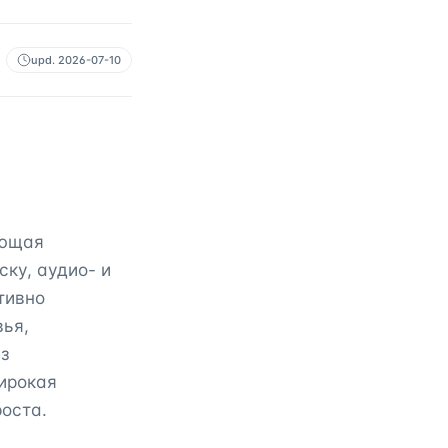
upd.
2026-07-10
яющая
ку, аудио- и
тивно
вья,
ез
ирокая
оста.