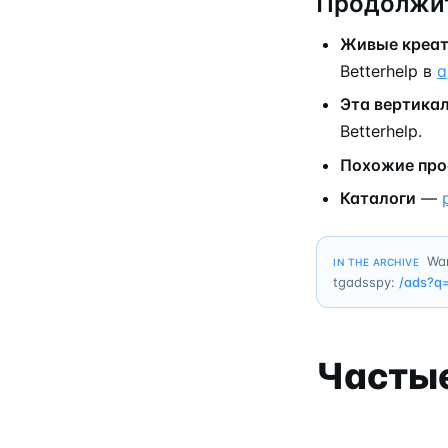
Продолжит
Живые креа
Betterhelp в
а
Эта вертика
Betterhelp.
Похожие пр
Каталоги
—
Wan
IN THE ARCHIVE
tgadsspy:
/ads?q
Часты