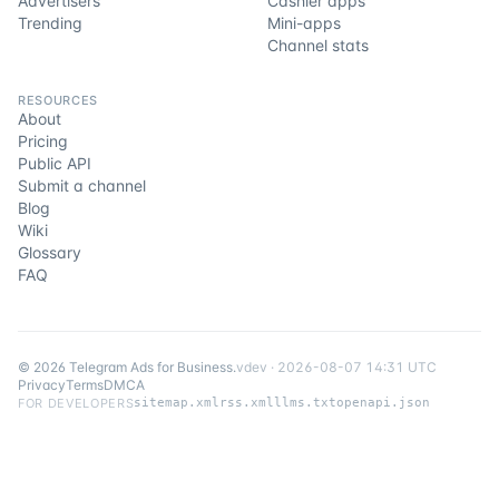
Advertisers
Cashier apps
Trending
Mini-apps
Channel stats
RESOURCES
About
Pricing
Public API
Submit a channel
Blog
Wiki
Glossary
FAQ
©
2026
Telegram Ads for Business
.
v
dev
·
2026-08-07 14:31 UTC
Privacy
Terms
DMCA
FOR DEVELOPERS
sitemap.xml
rss.xml
llms.txt
openapi.json