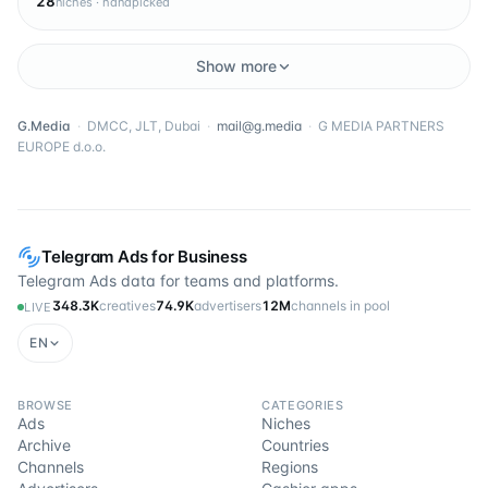
28
niches · handpicked
Show more
G.Media
·
DMCC, JLT, Dubai
·
mail@g.media
·
G MEDIA PARTNERS
EUROPE d.o.o.
Telegram Ads for Business
Telegram Ads data for teams and platforms.
348.3K
creatives
74.9K
advertisers
12M
channels in pool
LIVE
EN
BROWSE
CATEGORIES
Ads
Niches
Archive
Countries
Channels
Regions