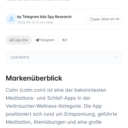
by
Telegram Ads Spy Research
upd.
2026-07-10
2026-05-27
·
2
min read
Copy link
Telegram
X
CONTENTS
Markenüberblick
Calm (calm.com) ist eine der bekanntesten
Meditations- und Schlaf-Apps in der
Verbraucher-Wellness-Kategorie. Die App
positioniert sich rund um Entspannung, geführte
Meditation, Atemübungen und eine große