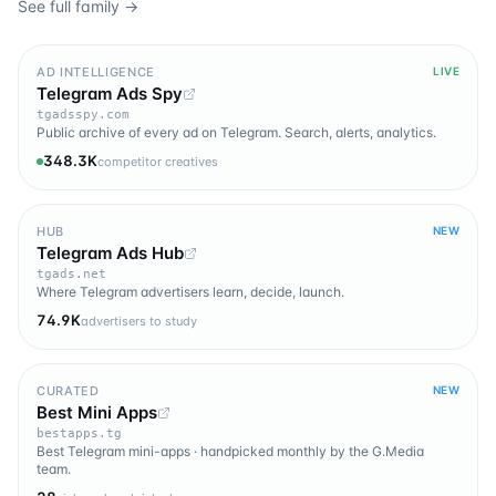
See full family →
AD INTELLIGENCE
LIVE
Telegram Ads Spy
tgadsspy.com
Public archive of every ad on Telegram. Search, alerts, analytics.
348.3K
competitor creatives
HUB
NEW
Telegram Ads Hub
tgads.net
Where Telegram advertisers learn, decide, launch.
74.9K
advertisers to study
CURATED
NEW
Best Mini Apps
bestapps.tg
Best Telegram mini-apps · handpicked monthly by the G.Media
team.