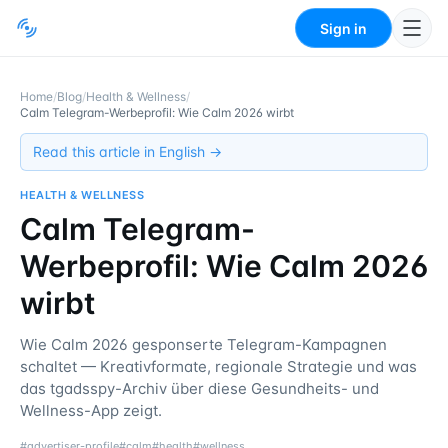
Sign in
Home
/
Blog
/
Health & Wellness
/
Calm Telegram-Werbeprofil: Wie Calm 2026 wirbt
Read this article in English →
HEALTH & WELLNESS
Calm Telegram-
Werbeprofil: Wie Calm 2026
wirbt
Wie Calm 2026 gesponserte Telegram-Kampagnen
schaltet — Kreativformate, regionale Strategie und was
das tgadsspy-Archiv über diese Gesundheits- und
Wellness-App zeigt.
#
advertiser-profile
#
calm
#
health
#
wellness