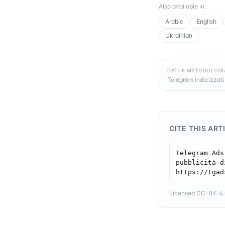
Also available in
:
Arabic
English
Ukrainian
DATI E METODOLOGI
Telegram indicizzati 
CITE THIS ART
Telegram Ads
pubblicità d
https://tgad
Licensed CC-BY-4.0 