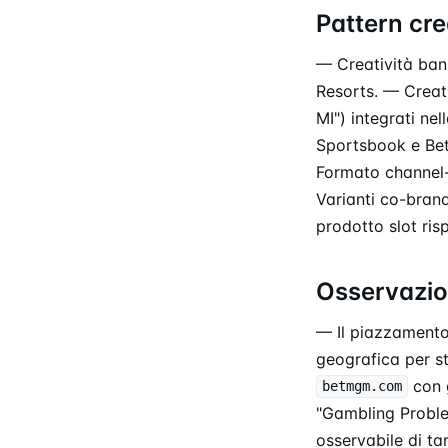
Pattern cre
— Creatività ban
Resorts. — Creati
MI") integrati ne
Sportsbook e Be
Formato channel-
Varianti co-brand
prodotto slot ris
Osservazion
— Il piazzamento
geografica per s
con g
betmgm.com
"Gambling Probl
osservabile di ta