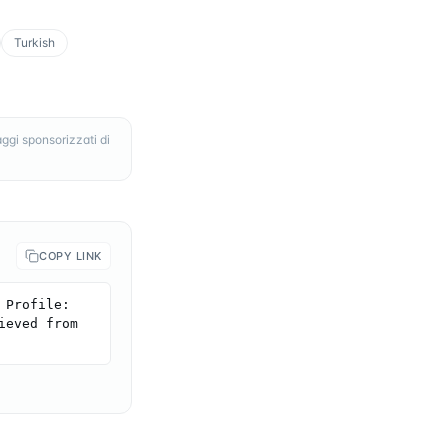
Turkish
ggi sponsorizzati di
COPY LINK
Profile: 
eved from 