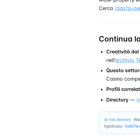
Cerca
/ads?q=b
Continua la
Creatività dal
nell’
archivio 
Questo settor
Casino compe
Profili correlat
Directory
—
i
Wan
IN THE ARCHIVE
tgadsspy:
/ads?q