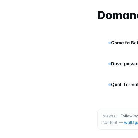
Domand
Come fa Bet
Dove posso 
Quali forma
Following
ON WALL
content —
wall.tg