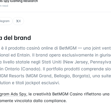
ds Spy iGaming Research
n read
legram
X
 del brand
 il prodotto casinò online di BetMGM — una joint ven
ional ed Entain. Il brand opera esclusivamente in giurisd
a livello statale negli Stati Uniti (New Jersey, Pennsylv
 in Ontario (Canada). Il portfolio prodotti comprende slo
 MGM Resorts (MGM Grand, Bellagio, Borgata), una suite
tion e titoli jackpot esclusivi.
egram Ads Spy
, le creatività BetMGM Casino riflettono una
mente vincolata dalla compliance.