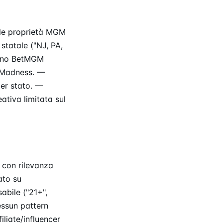
lle proprietà MGM
 statale ("NJ, PA,
egano BetMGM
 Madness. —
er stato. —
ativa limitata sul
 con rilevanza
ato su
abile ("21+",
ssun pattern
filiate
/influencer