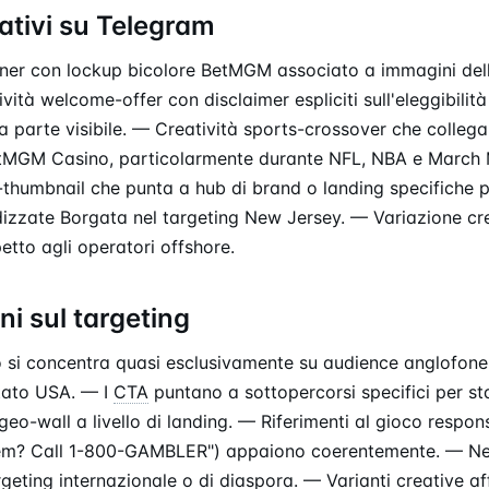
ativi su Telegram
ner con lockup bicolore BetMGM associato a immagini de
vità welcome-offer con disclaimer espliciti sull'eleggibilità
lla parte visibile. — Creatività sports-crossover che coll
tMGM Casino, particolarmente durante NFL, NBA e March
thumbnail che punta a hub di brand o landing specifiche p
izzate Borgata nel targeting New Jersey. — Variazione cre
petto agli operatori offshore.
i sul targeting
 si concentra quasi esclusivamente su audience anglofone
tato USA. — I
CTA
puntano a sottopercorsi specifici per st
eo-wall a livello di landing. — Riferimenti al gioco respons
em? Call 1-800-GAMBLER") appaiono coerentemente. — Ne
rgeting internazionale o di diaspora. — Varianti creative
af