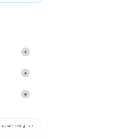
+
+
+
s publishing live