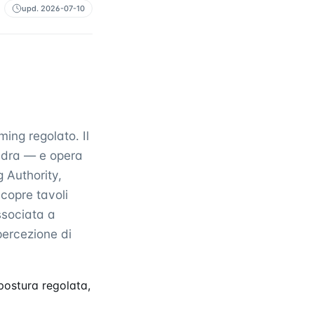
upd.
2026-07-10
ing regolato. Il
ondra — e opera
 Authority,
 copre tavoli
ssociata a
percezione di
postura regolata,