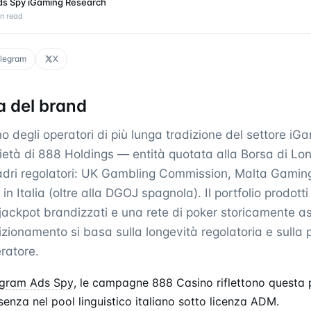
ds Spy iGaming Research
n read
legram
X
 del brand
 degli operatori di più lunga tradizione del settore iGam
rietà di 888 Holdings — entità quotata alla Borsa di L
uadri regolatori: UK Gambling Commission, Malta Gaming
n Italia (oltre alla DGOJ spagnola). Il portfolio prodotti
hi jackpot brandizzati e una rete di poker storicamente a
izionamento si basa sulla longevità regolatoria e sulla 
eratore.
egram Ads Spy
, le campagne 888 Casino riflettono questa 
enza nel pool linguistico italiano sotto licenza ADM.