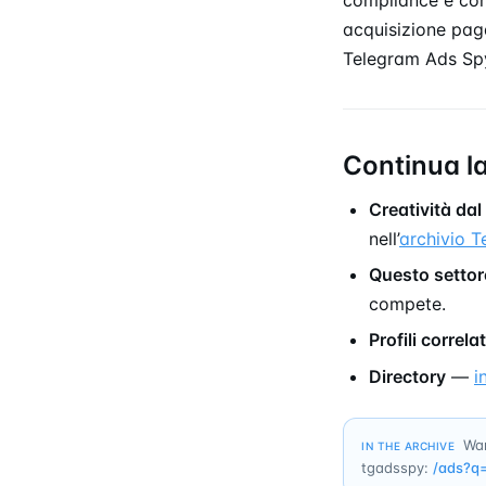
acquisizione paga
Telegram Ads Sp
Continua la
Creatività dal
nell’
archivio 
Questo settor
compete.
Profili correlat
Directory
—
i
Wan
IN THE ARCHIVE
tgadsspy:
/ads?q