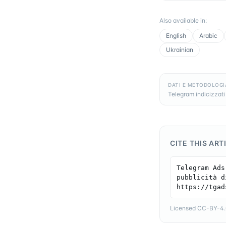
Also available in
:
English
Arabic
Ukrainian
DATI E METODOLOGI
Telegram indicizzati 
CITE THIS ART
Telegram Ads
pubblicità d
https://tgad
Licensed CC-BY-4.0 