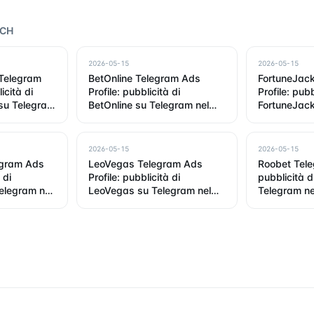
RCH
2026-05-15
2026-05-15
Telegram
BetOnline Telegram Ads
FortuneJac
icità di
Profile: pubblicità di
Profile: pubb
su Telegram
BetOnline su Telegram nel
FortuneJack
2026
2026
2026-05-15
2026-05-15
egram Ads
LeoVegas Telegram Ads
Roobet Tele
 di
Profile: pubblicità di
pubblicità d
elegram nel
LeoVegas su Telegram nel
Telegram ne
2026