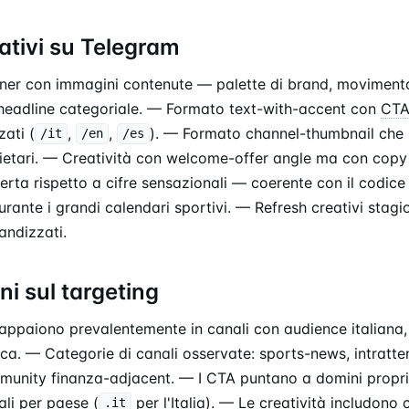
ativi su Telegram
ner con immagini contenute — palette di brand, movimen
headline categoriale. — Formato text-with-accent con
CT
zati (
,
,
). — Formato channel-thumbnail che 
/it
/en
/es
etari. — Creatività con welcome-offer angle ma con copy 
ferta rispetto a cifre sensazionali — coerente con il codic
rante i grandi calendari sportivi. — Refresh creativi stagio
andizzati.
i sul targeting
paiono prevalentemente in canali con audience italiana, 
ca. — Categorie di canali osservate: sports-news, intratt
unity finanza-adjacent. — I CTA puntano a domini propri
ali per paese (
per l'Italia). — Le creatività includono
.it