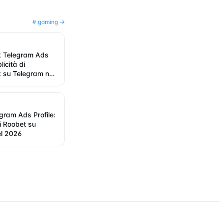
#
igaming
→
k Telegram Ads
licità di
 su Telegram nel
gram Ads Profile:
i Roobet su
l 2026