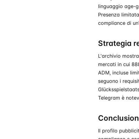
linguaggio age-g
Presenza limitata
compliance di un
Strategia r
L'archivio mostr
mercati in cui 888
ADM, incluse limi
seguono i requisi
Glücksspielstaats
Telegram è notev
Conclusio
Il profilo pubbli
compliance e com