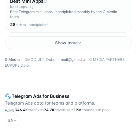
Best Mini Apps
bestapps.tg
Best Telegram mini-apps · handpicked monthly by the G.Media
team.
28
niches · handpicked
Show more
G.Media
·
DMCC, JLT, Dubai
·
mail@g.media
·
G MEDIA PARTNERS
EUROPE d.o.o.
Telegram Ads for Business
Telegram Ads data for teams and platforms.
346.4K
creatives
74.7K
advertisers
12M
channels in pool
LIVE
EN