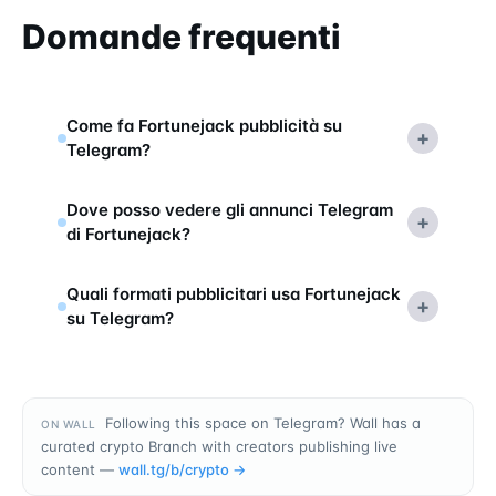
Domande frequenti
Come fa Fortunejack pubblicità su
+
Telegram?
Dove posso vedere gli annunci Telegram
+
di Fortunejack?
Quali formati pubblicitari usa Fortunejack
+
su Telegram?
Following this space on Telegram? Wall has a
ON WALL
curated crypto Branch with creators publishing live
content —
wall.tg/b/
crypto
→