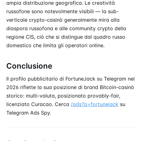
ampia distribuzione geografica. Le creatività
russofone sono notevolmente visibili — la sub-
verticale crypto-casinò generalmente mira alla
diaspora russofona e alle community crypto della
regione CIS, ciò che si distingue dal quadro russo
domestico che limita gli operatori online.
Conclusione
Il profilo pubblicitario di FortuneJack su Telegram nel
2026 riflette la sua posizione di brand Bitcoin-casinò
storico: multi-valuta, posizionato provably-fair,
licenziato Curacao. Cerca
/ads?q=fortunejack
su
Telegram Ads Spy.