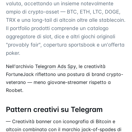
valuta, accettando un insieme notevolmente
ampio di crypto-asset — BTC, ETH, LTC, DOGE,
TRX e una long-tail di altcoin oltre alle stablecoin.
Il portfolio prodotti comprende un catalogo
aggregatore di slot, dice e altri giochi originali
"provably fair", copertura sportsbook e un'offerta
poker.
Nell'archivio
Telegram Ads Spy
, le creatività
FortuneJack riflettono una postura di brand crypto-
veterano — meno giovane-streamer rispetto a
Roobet.
Pattern creativi su Telegram
— Creatività banner con iconografia di Bitcoin e
altcoin combinata con il marchio jack-of-spades di