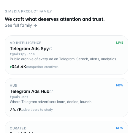
G.MEDIA PRODUCT FAMILY
We craft what deserves attention and trust.
See full family →
AD INTELLIGENCE
LIVE
Telegram Ads Spy
tgadsspy.com
Public archive of every ad on Telegram. Search, alerts, analytics.
346.4K
competitor creatives
HUB
NEW
Telegram Ads Hub
tgads.net
Where Telegram advertisers learn, decide, launch.
74.7K
advertisers to study
CURATED
NEW