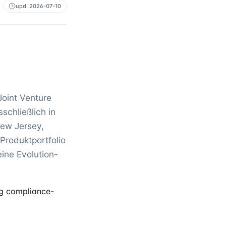
upd.
2026-07-10
oint Venture
schließlich in
New Jersey,
Produktportfolio
ine Evolution-
ng compliance-