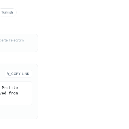
Turkish
ierte Telegram
COPY LINK
Profile: 
ed from 