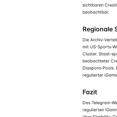
sichtbaren Creat
beobachtbar.
Regionale 
Die Archiv-Verte
mit US-Sports-We
Cluster. Staat-sp
beobachteter Cre
Diaspora-Pools. D
regulierter iGam
Fazit
Das Telegram-Wer
regulierten iGam
über Eligibility-