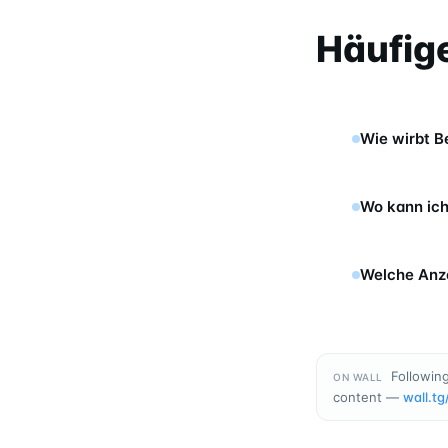
Häufig
Wie wirbt B
Wo kann ic
Welche Anz
Following
ON WALL
content —
wall.tg