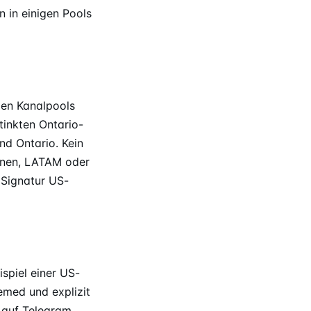
n in einigen Pools
gen Kanalpools
inkten Ontario-
nd Ontario. Kein
ionen, LATAM oder
 Signatur US-
spiel einer US-
med und explizit
auf Telegram