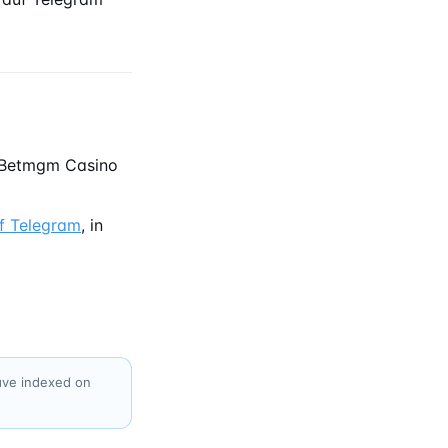
Betmgm Casino
f Telegram
, in
ave indexed on