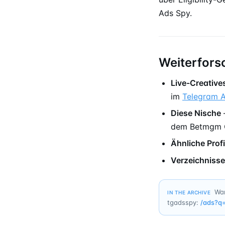
Ads Spy.
Weiterfors
Live-Creative
im
Telegram A
Diese Nische
dem Betmgm C
Ähnliche Profi
Verzeichnisse
Wan
IN THE ARCHIVE
tgadsspy:
/ads?q