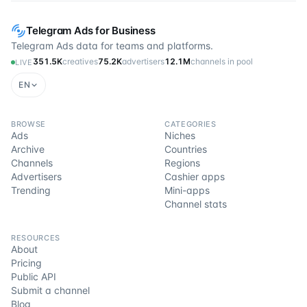
Telegram Ads for Business
Telegram Ads data for teams and platforms.
351.5K
creatives
75.2K
advertisers
12.1M
channels in pool
LIVE
EN
BROWSE
CATEGORIES
Ads
Niches
Archive
Countries
Channels
Regions
Advertisers
Cashier apps
Trending
Mini-apps
Channel stats
RESOURCES
About
Pricing
Public API
Submit a channel
Blog