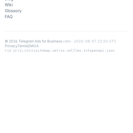
Wiki
Glossary
FAQ
©
2026
Telegram Ads for Business
.
v
dev
·
2026-08-07 22:20 UTC
Privacy
Terms
DMCA
FOR DEVELOPERS
sitemap.xml
rss.xml
llms.txt
openapi.json