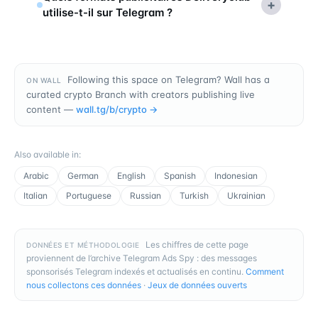
+
utilise-t-il sur Telegram ?
Following this space on Telegram? Wall has a
ON WALL
curated crypto Branch with creators publishing live
content —
wall.tg/b/
crypto
→
Also available in
:
Arabic
German
English
Spanish
Indonesian
Italian
Portuguese
Russian
Turkish
Ukrainian
Les chiffres de cette page
DONNÉES ET MÉTHODOLOGIE
proviennent de l’archive Telegram Ads Spy : des messages
sponsorisés Telegram indexés et actualisés en continu.
Comment
nous collectons ces données
·
Jeux de données ouverts