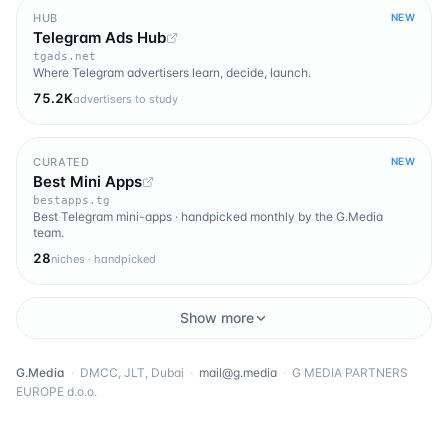
HUB
NEW
Telegram Ads Hub
tgads.net
Where Telegram advertisers learn, decide, launch.
75.2K
advertisers to study
CURATED
NEW
Best Mini Apps
bestapps.tg
Best Telegram mini-apps · handpicked monthly by the G.Media
team.
28
niches · handpicked
Show more
G.Media
·
DMCC, JLT, Dubai
·
mail@g.media
·
G MEDIA PARTNERS
EUROPE d.o.o.