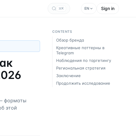
Sign in
EN
K
CONTENTS
Обзор бренда
Креативные паттерны в
Telegram
как
Наблюдения по таргетингу
Региональная стратегия
2026
Заключение
Продолжить исследование
у — форматы
об этой