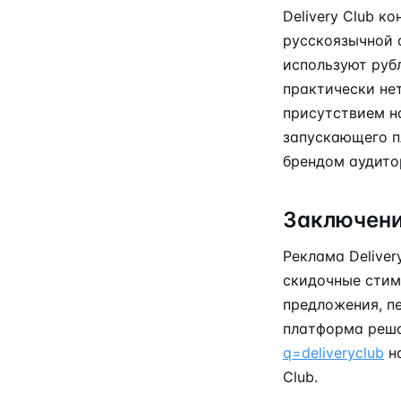
Delivery Club к
русскоязычной 
используют руб
практически не
присутствием н
запускающего п
брендом аудито
Заключен
Реклама Deliver
скидочные стим
предложения, пе
платформа реша
q=deliveryclub
н
Club.