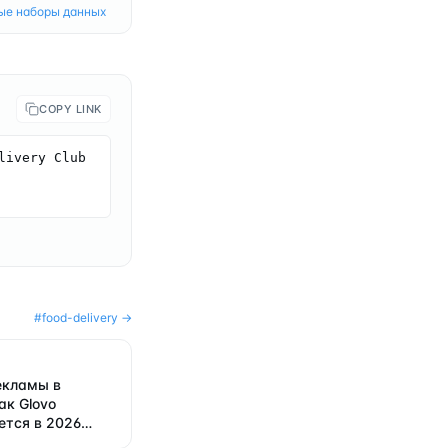
ые наборы данных
COPY LINK
ivery Club 
#
food-delivery
→
екламы в
ак Glovo
ется в 2026