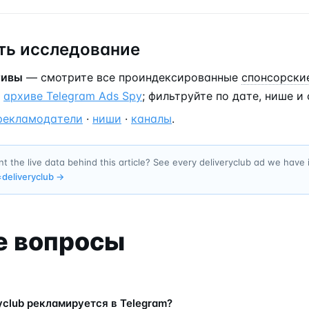
ь исследование
тивы
— смотрите все проиндексированные
спонсорски
в
архиве Telegram Ads Spy
; фильтруйте по дате, нише и 
рекламодатели
·
ниши
·
каналы
.
t the live data behind this article? See every deliveryclub ad we have
=
deliveryclub
→
е вопросы
ryclub рекламируется в Telegram?