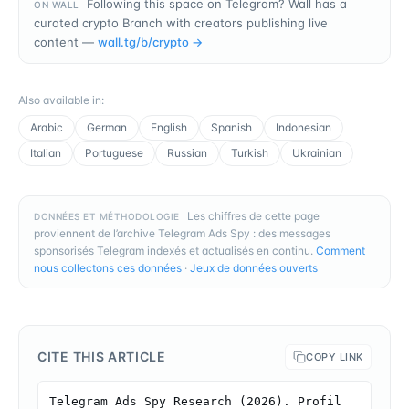
Following this space on Telegram? Wall has a
ON WALL
curated crypto Branch with creators publishing live
content —
wall.tg/b/
crypto
→
Also available in
:
Arabic
German
English
Spanish
Indonesian
Italian
Portuguese
Russian
Turkish
Ukrainian
Les chiffres de cette page
DONNÉES ET MÉTHODOLOGIE
proviennent de l’archive Telegram Ads Spy : des messages
sponsorisés Telegram indexés et actualisés en continu.
Comment
nous collectons ces données
·
Jeux de données ouverts
CITE THIS ARTICLE
COPY LINK
Telegram Ads Spy Research (2026). Profil 