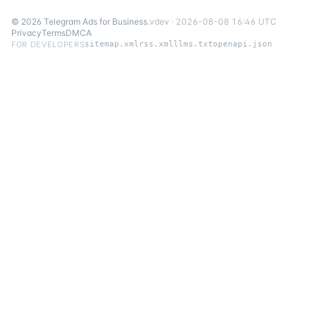
©
2026
Telegram Ads for Business
.
v
dev
·
2026-08-08 16:46 UTC
Privacy
Terms
DMCA
FOR DEVELOPERS
sitemap.xml
rss.xml
llms.txt
openapi.json