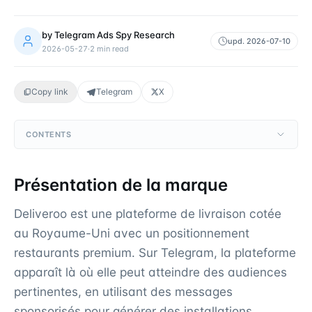
by
Telegram Ads Spy Research
upd.
2026-07-10
2026-05-27
·
2
min read
Copy link
Telegram
X
CONTENTS
Présentation de la marque
Deliveroo est une plateforme de livraison cotée
au Royaume-Uni avec un positionnement
restaurants premium. Sur Telegram, la plateforme
apparaît là où elle peut atteindre des audiences
pertinentes, en utilisant des messages
sponsorisés pour générer des installations