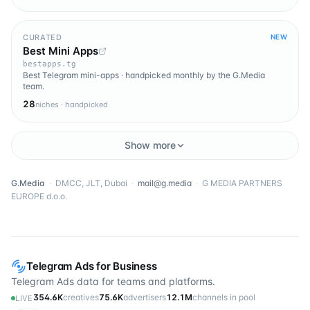
CURATED
NEW
Best Mini Apps
bestapps.tg
Best Telegram mini-apps · handpicked monthly by the G.Media
team.
28
niches · handpicked
Show more
G.Media
·
DMCC, JLT, Dubai
·
mail@g.media
·
G MEDIA PARTNERS
EUROPE d.o.o.
Telegram Ads for Business
Telegram Ads data for teams and platforms.
354.6K
creatives
75.6K
advertisers
12.1M
channels in pool
LIVE