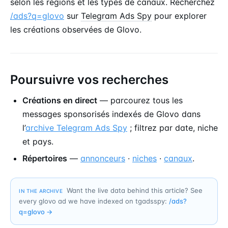
selon les régions et les types de canaux. Recherchez
/ads?q=glovo
sur
Telegram Ads Spy
pour explorer
les créations observées de Glovo.
Poursuivre vos recherches
Créations en direct
— parcourez tous les
messages sponsorisés indexés de Glovo dans
l’
archive Telegram Ads Spy
; filtrez par date, niche
et pays.
Répertoires
—
annonceurs
·
niches
·
canaux
.
Want the live data behind this article? See
IN THE ARCHIVE
every glovo ad we have indexed on tgadsspy:
/ads?
q=
glovo
→