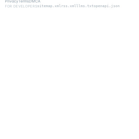
Privacy
Terms
DMCA
FOR DEVELOPERS
sitemap.xml
rss.xml
llms.txt
openapi.json