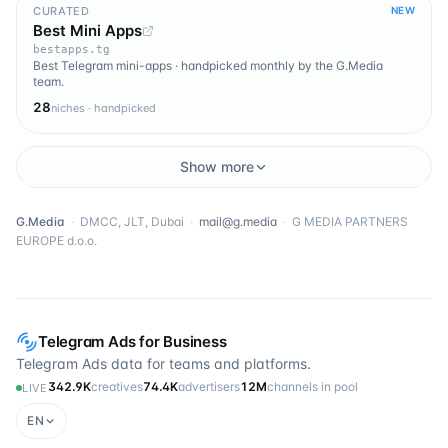
CURATED
NEW
Best Mini Apps
bestapps.tg
Best Telegram mini-apps · handpicked monthly by the G.Media
team.
28
niches · handpicked
Show more
G.Media
·
DMCC, JLT, Dubai
·
mail@g.media
·
G MEDIA PARTNERS
EUROPE d.o.o.
Telegram Ads for Business
Telegram Ads data for teams and platforms.
342.9K
creatives
74.4K
advertisers
12M
channels in pool
LIVE
EN