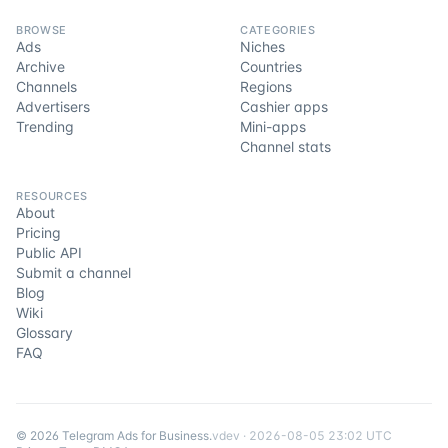
BROWSE
CATEGORIES
Ads
Niches
Archive
Countries
Channels
Regions
Advertisers
Cashier apps
Trending
Mini-apps
Channel stats
RESOURCES
About
Pricing
Public API
Submit a channel
Blog
Wiki
Glossary
FAQ
©
2026
Telegram Ads for Business
.
v
dev
·
2026-08-05 23:02 UTC