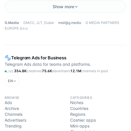
Show more
G.Media
·
DMCC, JLT, Dubai
·
mail@g.media
·
G MEDIA PARTNERS
EUROPE d.o.o.
Telegram Ads for Business
Telegram Ads data for teams and platforms.
354.8K
creatives
75.6K
advertisers
12.1M
channels in pool
LIVE
EN
BROWSE
CATEGORIES
Ads
Niches
Archive
Countries
Channels
Regions
Advertisers
Cashier apps
Trending
Mini-apps