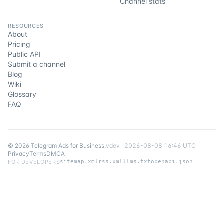
Channel stats
RESOURCES
About
Pricing
Public API
Submit a channel
Blog
Wiki
Glossary
FAQ
©
2026
Telegram Ads for Business
.
v
dev
·
2026-08-08 16:46 UTC
Privacy
Terms
DMCA
FOR DEVELOPERS
sitemap.xml
rss.xml
llms.txt
openapi.json