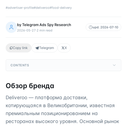
#
advertiser-profile
#
deliveroo
#
food-delivery
by
Telegram Ads Spy Research
upd.
2026-07-10
2026-05-27
·
2
min read
Copy link
Telegram
X
CONTENTS
Обзор бренда
Deliveroo — платформа доставки,
котирующаяся в Великобритании, известная
премиальным позиционированием на
ресторанах высокого уровня. Основной рынок