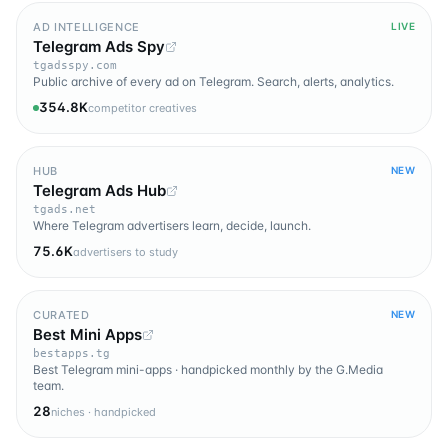
AD INTELLIGENCE
LIVE
Telegram Ads Spy
tgadsspy.com
Public archive of every ad on Telegram. Search, alerts, analytics.
354.8K
competitor creatives
HUB
NEW
Telegram Ads Hub
tgads.net
Where Telegram advertisers learn, decide, launch.
75.6K
advertisers to study
CURATED
NEW
Best Mini Apps
bestapps.tg
Best Telegram mini-apps · handpicked monthly by the G.Media
team.
28
niches · handpicked