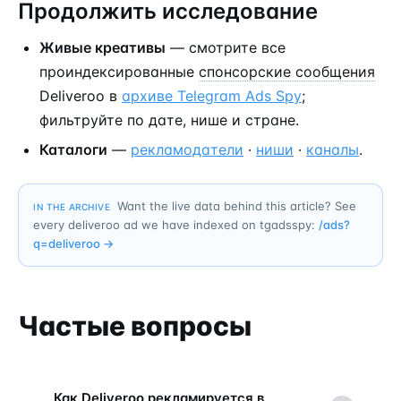
Продолжить исследование
Живые креативы
— смотрите все
проиндексированные
спонсорские сообщения
Deliveroo в
архиве Telegram Ads Spy
;
фильтруйте по дате, нише и стране.
Каталоги
—
рекламодатели
·
ниши
·
каналы
.
Want the live data behind this article? See
IN THE ARCHIVE
every deliveroo ad we have indexed on tgadsspy:
/ads?
q=
deliveroo
→
Частые вопросы
Как Deliveroo рекламируется в