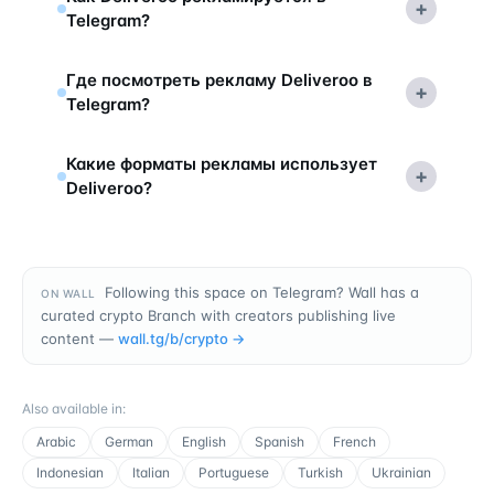
+
Telegram?
Где посмотреть рекламу Deliveroo в
+
Telegram?
Какие форматы рекламы использует
+
Deliveroo?
Following this space on Telegram? Wall has a
ON WALL
curated crypto Branch with creators publishing live
content —
wall.tg/b/
crypto
→
Also available in
:
Arabic
German
English
Spanish
French
Indonesian
Italian
Portuguese
Turkish
Ukrainian