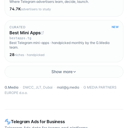
Where Telegram advertisers learn, decide, launch.
74.7K
advertisers to study
CURATED
NEW
Best Mini Apps
bestapps.tg
Best Telegram mini-apps · handpicked monthly by the G.Media
team.
28
niches · handpicked
Show more
G.Media
·
DMCC, JLT, Dubai
·
mail@g.media
·
G MEDIA PARTNERS
EUROPE d.o.o.
Telegram Ads for Business
Telegram Ads data for teams and platforms.