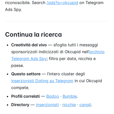
riconoscibile. Search
/ads?q=okcupid
on Telegram
Ads Spy.
Continua la ricerca
Creatività dal vivo
— sfoglia tutti i messaggi
sponsorizzati indicizzati di Okcupid nell’
archivio
Telegram Ads Spy
; filtra per data, nicchia e
paese.
Questo settore
— l’intero cluster degli
inserzionisti Dating su Telegram
in cui Okcupid
compete.
Profili correlati
—
Badoo
·
Bumble
.
Directory
—
inserzionisti
·
nicchie
·
canali
.