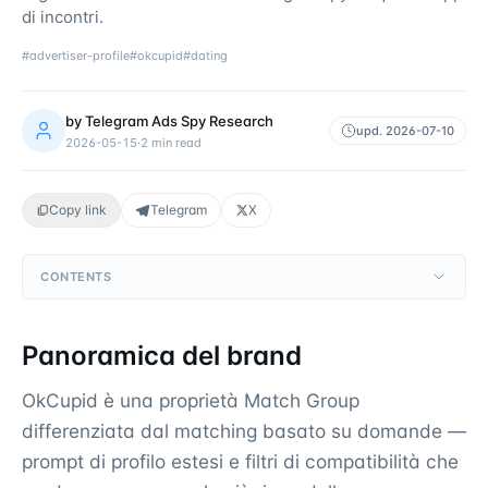
di incontri.
#
advertiser-profile
#
okcupid
#
dating
by
Telegram Ads Spy Research
upd.
2026-07-10
2026-05-15
·
2
min read
Copy link
Telegram
X
CONTENTS
Panoramica del brand
OkCupid è una proprietà Match Group
differenziata dal matching basato su domande —
prompt di profilo estesi e filtri di compatibilità che