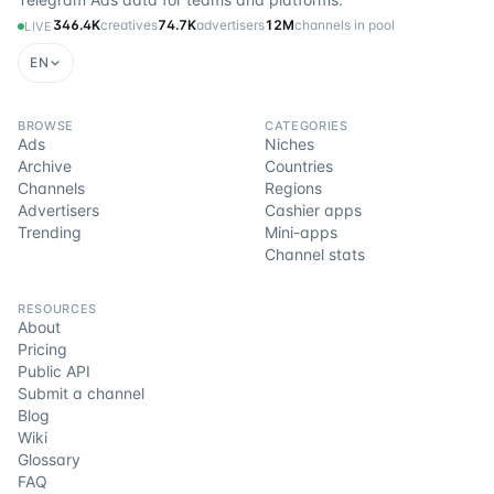
346.4K
creatives
74.7K
advertisers
12M
channels in pool
LIVE
EN
BROWSE
CATEGORIES
Ads
Niches
Archive
Countries
Channels
Regions
Advertisers
Cashier apps
Trending
Mini-apps
Channel stats
RESOURCES
About
Pricing
Public API
Submit a channel
Blog
Wiki
Glossary
FAQ