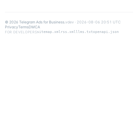
©
2026
Telegram Ads for Business
.
v
dev
·
2026-08-06 20:51 UTC
Privacy
Terms
DMCA
FOR DEVELOPERS
sitemap.xml
rss.xml
llms.txt
openapi.json