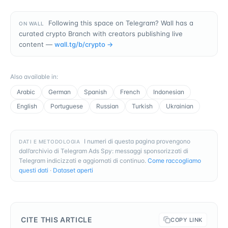
Following this space on Telegram? Wall has a
ON WALL
curated crypto Branch with creators publishing live
content —
wall.tg/b/
crypto
→
Also available in
:
Arabic
German
Spanish
French
Indonesian
English
Portuguese
Russian
Turkish
Ukrainian
I numeri di questa pagina provengono
DATI E METODOLOGIA
dall’archivio di Telegram Ads Spy: messaggi sponsorizzati di
Telegram indicizzati e aggiornati di continuo.
Come raccogliamo
questi dati
·
Dataset aperti
CITE THIS ARTICLE
COPY LINK