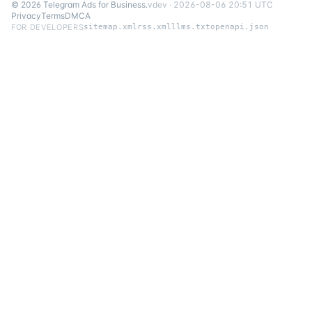
©
2026
Telegram Ads for Business
.
v
dev
·
2026-08-06 20:51 UTC
Privacy
Terms
DMCA
FOR DEVELOPERS
sitemap.xml
rss.xml
llms.txt
openapi.json