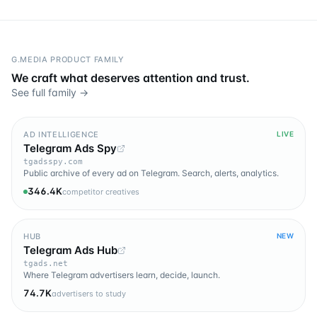
G.MEDIA PRODUCT FAMILY
We craft what deserves attention and trust.
See full family →
AD INTELLIGENCE
LIVE
Telegram Ads Spy
tgadsspy.com
Public archive of every ad on Telegram. Search, alerts, analytics.
346.4K
competitor creatives
HUB
NEW
Telegram Ads Hub
tgads.net
Where Telegram advertisers learn, decide, launch.
74.7K
advertisers to study