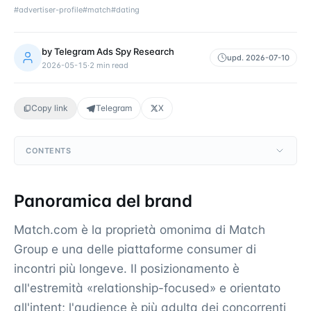
#
advertiser-profile
#
match
#
dating
by
Telegram Ads Spy Research
upd.
2026-07-10
2026-05-15
·
2
min read
Copy link
Telegram
X
CONTENTS
Panoramica del brand
Match.com è la proprietà omonima di Match
Group e una delle piattaforme consumer di
incontri più longeve. Il posizionamento è
all'estremità «relationship-focused» e orientato
all'intent; l'audience è più adulta dei concorrenti