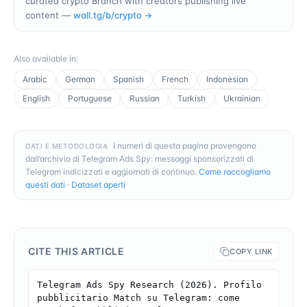
curated crypto Branch with creators publishing live
content —
wall.tg/b/
crypto
→
Also available in
:
Arabic
German
Spanish
French
Indonesian
English
Portuguese
Russian
Turkish
Ukrainian
I numeri di questa pagina provengono
DATI E METODOLOGIA
dall’archivio di Telegram Ads Spy: messaggi sponsorizzati di
Telegram indicizzati e aggiornati di continuo.
Come raccogliamo
questi dati
·
Dataset aperti
CITE THIS ARTICLE
COPY LINK
Telegram Ads Spy Research (2026). Profilo 
pubblicitario Match su Telegram: come 