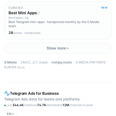
CURATED
NEW
Best Mini Apps
bestapps.tg
Best Telegram mini-apps · handpicked monthly by the G.Media
team.
28
niches · handpicked
Show more
G.Media
·
DMCC, JLT, Dubai
·
mail@g.media
·
G MEDIA PARTNERS
EUROPE d.o.o.
Telegram Ads for Business
Telegram Ads data for teams and platforms.
346.4K
creatives
74.7K
advertisers
12M
channels in pool
LIVE
EN