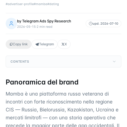
#
advertiser-profile
#
mamba
#
dating
by
Telegram Ads Spy Research
upd.
2026-07-10
2026-05-15
·
2
min read
Copy link
Telegram
X
CONTENTS
Panoramica del brand
Mamba è una piattaforma russa veterana di
incontri con forte riconoscimento nella regione
CIS — Russia, Bielorussia, Kazakistan, Ucraina e
mercati limitrofi — con una storia operativa che
precede la maggior parte delle app occidentali. Il