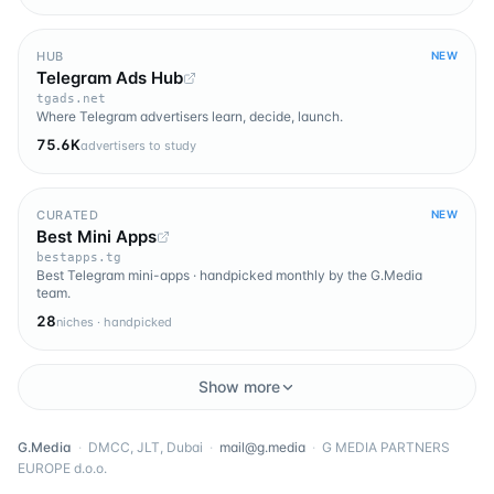
HUB
NEW
Telegram Ads Hub
tgads.net
Where Telegram advertisers learn, decide, launch.
75.6K
advertisers to study
CURATED
NEW
Best Mini Apps
bestapps.tg
Best Telegram mini-apps · handpicked monthly by the G.Media
team.
28
niches · handpicked
Show more
G.Media
·
DMCC, JLT, Dubai
·
mail@g.media
·
G MEDIA PARTNERS
EUROPE d.o.o.