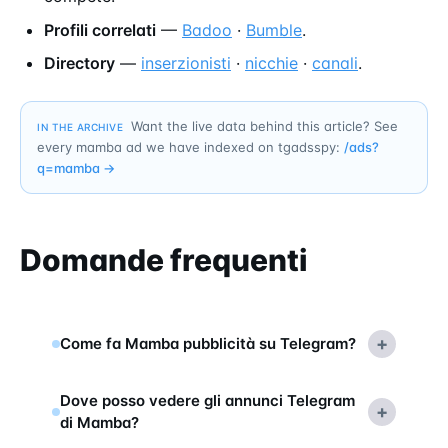
Profili correlati
—
Badoo
·
Bumble
.
Directory
—
inserzionisti
·
nicchie
·
canali
.
Want the live data behind this article? See
IN THE ARCHIVE
every mamba ad we have indexed on tgadsspy:
/ads?
q=
mamba
→
Domande frequenti
+
Come fa Mamba pubblicità su Telegram?
Dove posso vedere gli annunci Telegram
+
di Mamba?