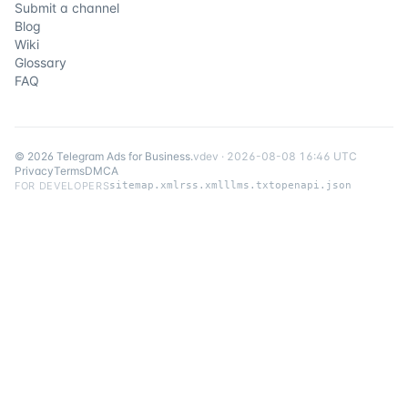
Submit a channel
Blog
Wiki
Glossary
FAQ
©
2026
Telegram Ads for Business
.
v
dev
·
2026-08-08 16:46 UTC
Privacy
Terms
DMCA
FOR DEVELOPERS
sitemap.xml
rss.xml
llms.txt
openapi.json