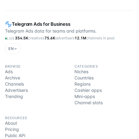
Telegram Ads for Business
Telegram Ads data for teams and platforms.
354.5K
creatives
75.6K
advertisers
12.1M
channels in pool
LIVE
EN
BROWSE
CATEGORIES
Ads
Niches
Archive
Countries
Channels
Regions
Advertisers
Cashier apps
Trending
Mini-apps
Channel stats
RESOURCES
About
Pricing
Public API