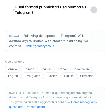
Quali formati pubblicitari usa Mamba su
+
Telegram?
Following this space on Telegram? Wall has a
ON WALL
curated crypto Branch with creators publishing live
content —
wall.tg/b/
crypto
→
Also available in
:
Arabic
German
Spanish
French
Indonesian
English
Portuguese
Russian
Turkish
Ukrainian
I numeri di questa pagina provengono
DATI E METODOLOGIA
dall’archivio di Telegram Ads Spy: messaggi sponsorizzati di
Telegram indicizzati e aggiornati di continuo.
Come raccogliamo
questi dati
·
Dataset aperti