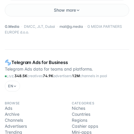
Show more
G.Media
·
DMCC, JLT, Dubai
·
mail@g.media
·
G MEDIA PARTNERS
EUROPE d.o.o.
Telegram Ads for Business
Telegram Ads data for teams and platforms.
348.5K
creatives
74.9K
advertisers
12M
channels in pool
LIVE
EN
BROWSE
CATEGORIES
Ads
Niches
Archive
Countries
Channels
Regions
Advertisers
Cashier apps
Trending
Mini-apps