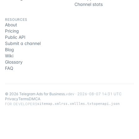
Channel stats
RESOURCES
About
Pricing
Public API
Submit a channel
Blog
Wiki
Glossary
FAQ
©
2026
Telegram Ads for Business
.
v
dev
·
2026-08-07 14:31 UTC
Privacy
Terms
DMCA
FOR DEVELOPERS
sitemap.xml
rss.xml
llms.txt
openapi.json