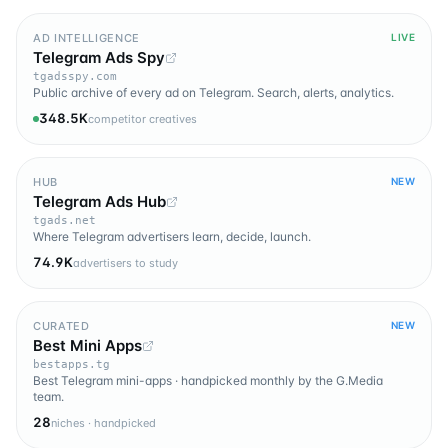
AD INTELLIGENCE
LIVE
Telegram Ads Spy
tgadsspy.com
Public archive of every ad on Telegram. Search, alerts, analytics.
348.5K
competitor creatives
HUB
NEW
Telegram Ads Hub
tgads.net
Where Telegram advertisers learn, decide, launch.
74.9K
advertisers to study
CURATED
NEW
Best Mini Apps
bestapps.tg
Best Telegram mini-apps · handpicked monthly by the G.Media
team.
28
niches · handpicked