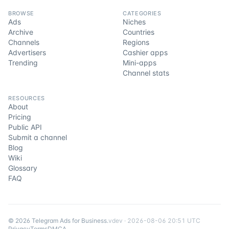
BROWSE
CATEGORIES
Ads
Niches
Archive
Countries
Channels
Regions
Advertisers
Cashier apps
Trending
Mini-apps
Channel stats
RESOURCES
About
Pricing
Public API
Submit a channel
Blog
Wiki
Glossary
FAQ
©
2026
Telegram Ads for Business
.
v
dev
·
2026-08-06 20:51 UTC
Privacy
Terms
DMCA