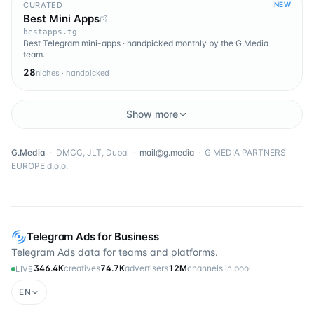
CURATED
NEW
Best Mini Apps
bestapps.tg
Best Telegram mini-apps · handpicked monthly by the G.Media
team.
28
niches · handpicked
Show more
G.Media
·
DMCC, JLT, Dubai
·
mail@g.media
·
G MEDIA PARTNERS
EUROPE d.o.o.
Telegram Ads for Business
Telegram Ads data for teams and platforms.
346.4K
creatives
74.7K
advertisers
12M
channels in pool
LIVE
EN