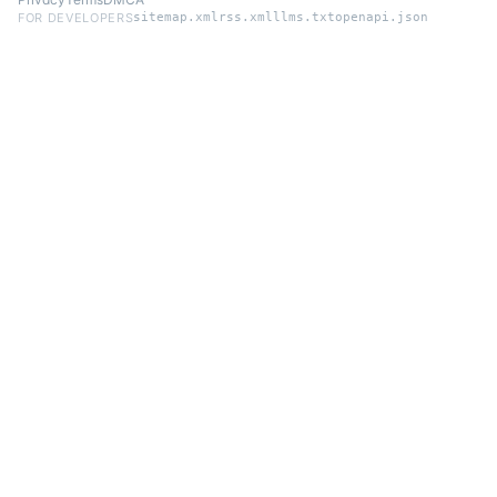
FOR DEVELOPERS
sitemap.xml
rss.xml
llms.txt
openapi.json