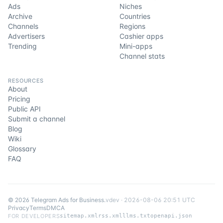
Ads
Niches
Archive
Countries
Channels
Regions
Advertisers
Cashier apps
Trending
Mini-apps
Channel stats
RESOURCES
About
Pricing
Public API
Submit a channel
Blog
Wiki
Glossary
FAQ
©
2026
Telegram Ads for Business
.
v
dev
·
2026-08-06 20:51 UTC
Privacy
Terms
DMCA
FOR DEVELOPERS
sitemap.xml
rss.xml
llms.txt
openapi.json