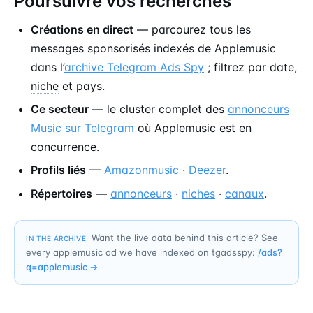
Poursuivre vos recherches
Créations en direct
— parcourez tous les
messages sponsorisés indexés de Applemusic
dans l’
archive Telegram Ads Spy
; filtrez par date,
niche
et pays.
Ce secteur
— le cluster complet des
annonceurs
Music sur Telegram
où Applemusic est en
concurrence.
Profils liés
—
Amazonmusic
·
Deezer
.
Répertoires
—
annonceurs
·
niches
·
canaux
.
Want the live data behind this article? See
IN THE ARCHIVE
every applemusic ad we have indexed on tgadsspy:
/ads?
q=
applemusic
→