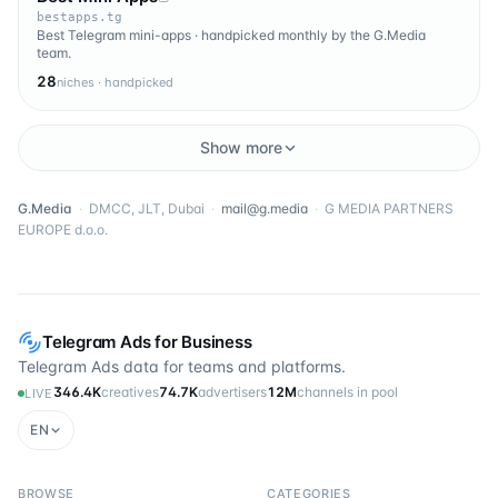
bestapps.tg
Best Telegram mini-apps · handpicked monthly by the G.Media
team.
28
niches · handpicked
Show more
G.Media
·
DMCC, JLT, Dubai
·
mail@g.media
·
G MEDIA PARTNERS
EUROPE d.o.o.
Telegram Ads for Business
Telegram Ads data for teams and platforms.
346.4K
creatives
74.7K
advertisers
12M
channels in pool
LIVE
EN
BROWSE
CATEGORIES