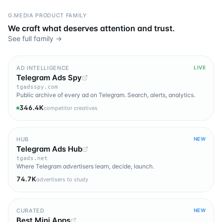
G.MEDIA PRODUCT FAMILY
We craft what deserves attention and trust.
See full family →
AD INTELLIGENCE
LIVE
Telegram Ads Spy
tgadsspy.com
Public archive of every ad on Telegram. Search, alerts, analytics.
346.4K
competitor creatives
HUB
NEW
Telegram Ads Hub
tgads.net
Where Telegram advertisers learn, decide, launch.
74.7K
advertisers to study
CURATED
NEW
Best Mini Apps