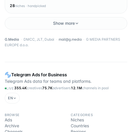
28
niches · handpicked
Show more
G.Media
·
DMCC, JLT, Dubai
·
mail@g.media
·
G MEDIA PARTNERS
EUROPE d.o.o.
Telegram Ads for Business
Telegram Ads data for teams and platforms.
355.4K
creatives
75.7K
advertisers
12.1M
channels in pool
LIVE
EN
BROWSE
CATEGORIES
Ads
Niches
Archive
Countries
Channels
Regions