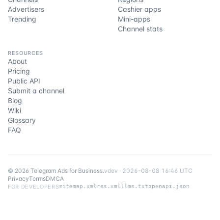
Advertisers
Cashier apps
Trending
Mini-apps
Channel stats
RESOURCES
About
Pricing
Public API
Submit a channel
Blog
Wiki
Glossary
FAQ
©
2026
Telegram Ads for Business
.
v
dev
·
2026-08-08 16:46 UTC
Privacy
Terms
DMCA
FOR DEVELOPERS
sitemap.xml
rss.xml
llms.txt
openapi.json