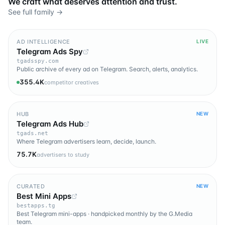
We craft what deserves attention and trust.
See full family →
AD INTELLIGENCE
LIVE
Telegram Ads Spy
tgadsspy.com
Public archive of every ad on Telegram. Search, alerts, analytics.
355.4K
competitor creatives
HUB
NEW
Telegram Ads Hub
tgads.net
Where Telegram advertisers learn, decide, launch.
75.7K
advertisers to study
CURATED
NEW
Best Mini Apps
bestapps.tg
Best Telegram mini-apps · handpicked monthly by the G.Media
team.