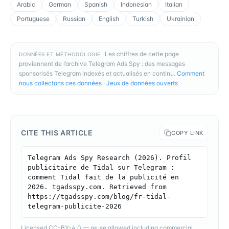
Arabic
German
Spanish
Indonesian
Italian
Portuguese
Russian
English
Turkish
Ukrainian
Les chiffres de cette page
DONNÉES ET MÉTHODOLOGIE
proviennent de l’archive Telegram Ads Spy : des messages
sponsorisés Telegram indexés et actualisés en continu.
Comment
nous collectons ces données
·
Jeux de données ouverts
CITE THIS ARTICLE
COPY LINK
Telegram Ads Spy Research (2026). Profil 
publicitaire de Tidal sur Telegram : 
comment Tidal fait de la publicité en 
2026. tgadsspy.com. Retrieved from 
https://tgadsspy.com/blog/fr-tidal-
telegram-publicite-2026
Licensed CC-BY-4.0 — reuse allowed including commercial,