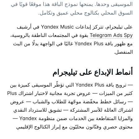
الموسيقى وحدها. يمنحها نموذج الباقة هذا موقعًا قويًا في
السوق المحلي بكتالوج محلي عميق وتكامل.
على تيليجرام، تتركز إبداعات Yandex Music في أرشيف
Telegram Ads Spy
بقوة في المجتمعات الناطقة بالروسية،
مع ظهور باقة Yandex Plus غالبًا في الواجهة بدلًا من البث
المنفصل.
أنماط الإبداع على تيليجرام
— ترويج باقة Yandex Plus التي تؤطّر الموسيقى كميزة بين
كثير من الميزات — عروض تجربة مجانية لاختبار اشتراك Plus
— رسائل خطط مخفّضة موجّهة للطلاب والشباب — عروض
اشتراك العائلة للأسر المشتركة — تشويق للاسترداد النقدي
والمزايا المتقاطعة بين الخدمات ضمن منظومة Yandex —
محتوى حصري وفنّانون محليّون مع إبراز الكتالوج الإقليمي