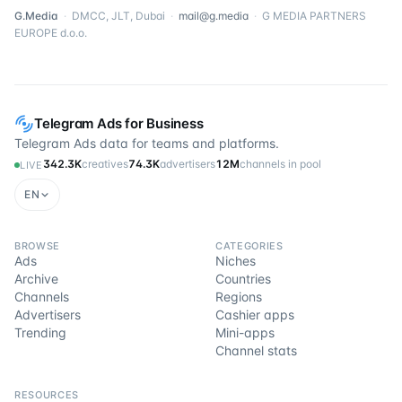
G.Media
·
DMCC, JLT, Dubai
·
mail@g.media
·
G MEDIA PARTNERS
EUROPE d.o.o.
Telegram Ads for Business
Telegram Ads data for teams and platforms.
342.3K
creatives
74.3K
advertisers
12M
channels in pool
LIVE
EN
BROWSE
CATEGORIES
Ads
Niches
Archive
Countries
Channels
Regions
Advertisers
Cashier apps
Trending
Mini-apps
Channel stats
RESOURCES