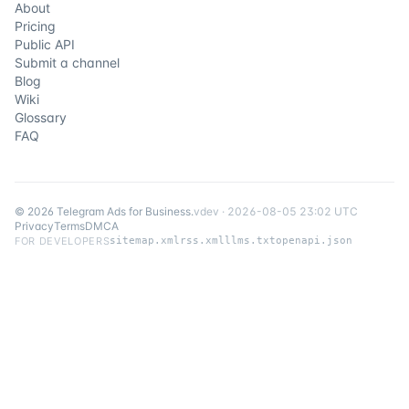
About
Pricing
Public API
Submit a channel
Blog
Wiki
Glossary
FAQ
©
2026
Telegram Ads for Business
.
v
dev
·
2026-08-05 23:02 UTC
Privacy
Terms
DMCA
FOR DEVELOPERS
sitemap.xml
rss.xml
llms.txt
openapi.json