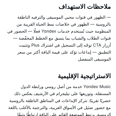
ملاحظات الاستهداف
— الظهور في قنوات محبي الموسيقى والترفيه الناطقة
بالروسية — الظهور في خلاصات نمط الحياة القريبة من
المنظومة حيث تُستخدم خدمات Yandex فعلًا — الحضور في
قنوات الطلاب والشباب بما يتسق مع الخطط المخفّضة —
أزرار
CTA
توجّه إلى التسجيل في اشتراك Plus وتثبيت
التطبيق — إبداعات تؤكد على قيمة الباقة أكثر من سعر
الموسيقى المنفصل
الاستراتيجية الإقليمية
Yandex Music خدمة من أصل روسي ورابطة الدول
المستقلة، وتوزيعها على تيليجرام في الأرشيف يعكس ذلك
حصريًا تقريبًا. تتركز الإبداعات في المناطق الناطقة بالروسية
مع حضور ضئيل في الأسواق الغربية، والترجمة بالأغلب باللغة
الروسية. يرتبط الموضعة القائم على الباقة ارتباطًا وثيقًا