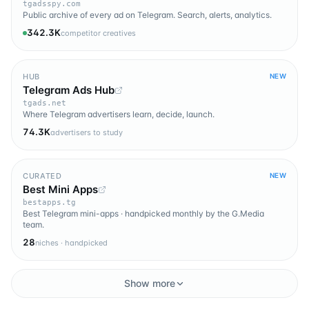
tgadsspy.com
Public archive of every ad on Telegram. Search, alerts, analytics.
342.3K
competitor creatives
HUB
NEW
Telegram Ads Hub
tgads.net
Where Telegram advertisers learn, decide, launch.
74.3K
advertisers to study
CURATED
NEW
Best Mini Apps
bestapps.tg
Best Telegram mini-apps · handpicked monthly by the G.Media
team.
28
niches · handpicked
Show more