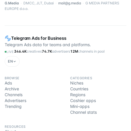
G.Media
·
DMCC, JLT, Dubai
·
mail@g.media
·
G MEDIA PARTNERS
EUROPE d.o.o.
Telegram Ads for Business
Telegram Ads data for teams and platforms.
346.4K
creatives
74.7K
advertisers
12M
channels in pool
LIVE
EN
BROWSE
CATEGORIES
Ads
Niches
Archive
Countries
Channels
Regions
Advertisers
Cashier apps
Trending
Mini-apps
Channel stats
RESOURCES