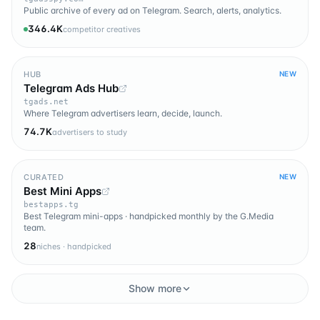
Public archive of every ad on Telegram. Search, alerts, analytics.
346.4K
competitor creatives
HUB
NEW
Telegram Ads Hub
tgads.net
Where Telegram advertisers learn, decide, launch.
74.7K
advertisers to study
CURATED
NEW
Best Mini Apps
bestapps.tg
Best Telegram mini-apps · handpicked monthly by the G.Media
team.
28
niches · handpicked
Show more