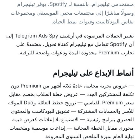
مستخدمي تيليجرام. بالنسبة لـ Spotify، يوفر تيليجرام
وصولًا مباشرًا إلى مجتمعات محبي الموسيقى ومجموعات
نقاش البودكاست وقنوات نمط الحياة.
تشير الحملات المرصودة في أرشيف
Telegram Ads Spy
إلى
أن Spotify تتعامل مع تيليجرام كقناة تحويل، معتمدةً على
تجارب Premium محدودة المدة ودعوات واضحة للترقية.
أنماط الإبداع على تيليجرام
— عروض تجربة مجانية، عادةً ثلاثة أشهر من Premium دون
تكلفة للمشتركين الجدد — عروض خطة الطلاب بخصم مقابل
سعر Premium القياسي — ترويج خطط العائلة وDuo الموجّه
للأسر والحسابات المشتركة — تشويق للبودكاست والمحتوى
الحصري ببرامج رئيسية — الاستماع بلا إعلانات كعرض قيمة
محوري مقابل الخطة المجانية — إبداعات موسمية وملخصات
نهاية العام بميزة الملخص السنوي المعروفة