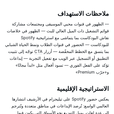
ملاحظات الاستهداف
— الظهور في قنوات محبي الموسيقى ومجتمعات مشاركة
قوائم التشغيل ذات الميل العالي للبث — الظهور في خلاصات
نقاش البودكاست بما يتماشى مع استراتيجية Spotify
للبودكاست — الحضور في قنوات الطلاب ونمط الحياة الشبابي
بما يتسق مع الخطط المخفّضة — أزرار
CTA
توجّه إلى تثبيت
التطبيق أو التسجيل عبر الويب مع تفعيل التجربة — إبداعات
تؤكد على الفعل الفوري — تسود أفعال مثل «ابدأ مجانًا»
و«جرّب Premium»
الاستراتيجية الإقليمية
يعكس حضور Spotify على تيليجرام في الأرشيف انتشارها
العالمي الواسع: تُرصد الإبداعات في مناطق متعددة وتُترجم
إلى عدة لغات. يميل التوزيع نحو الأسواق التي يكون فيها