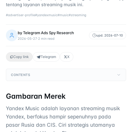
tentang layanan streaming musik ini.
#
advertiser-profile
#
yandexmusic
#
music
#
streaming
by
Telegram Ads Spy Research
upd.
2026-07-10
2026-05-27
·
2
min read
Copy link
Telegram
X
CONTENTS
Gambaran Merek
Yandex Music adalah layanan streaming musik
Yandex, berfokus hampir sepenuhnya pada
pasar Rusia dan CIS. Ciri strategis utamanya