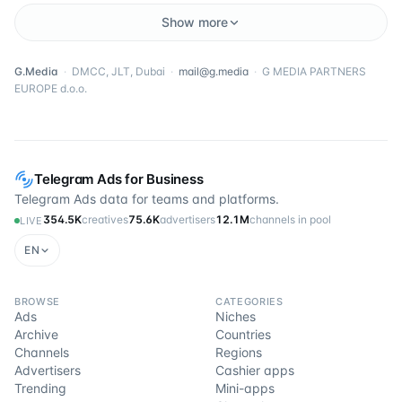
Show more
G.Media
·
DMCC, JLT, Dubai
·
mail@g.media
·
G MEDIA PARTNERS
EUROPE d.o.o.
Telegram Ads for Business
Telegram Ads data for teams and platforms.
354.5K
creatives
75.6K
advertisers
12.1M
channels in pool
LIVE
EN
BROWSE
CATEGORIES
Ads
Niches
Archive
Countries
Channels
Regions
Advertisers
Cashier apps
Trending
Mini-apps