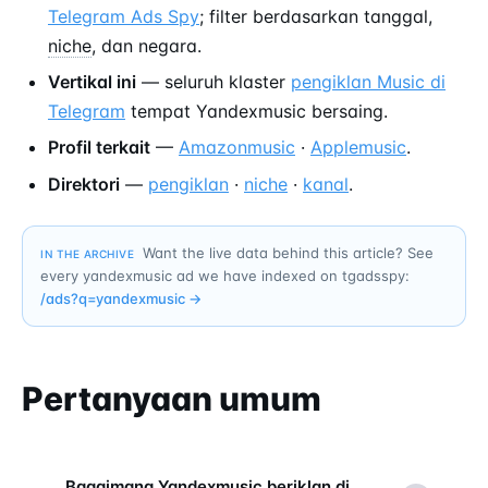
Telegram Ads Spy
; filter berdasarkan tanggal,
niche
, dan negara.
Vertikal ini
— seluruh klaster
pengiklan Music di
Telegram
tempat Yandexmusic bersaing.
Profil terkait
—
Amazonmusic
·
Applemusic
.
Direktori
—
pengiklan
·
niche
·
kanal
.
Want the live data behind this article? See
IN THE ARCHIVE
every yandexmusic ad we have indexed on tgadsspy:
/ads?q=
yandexmusic
→
Pertanyaan umum
Bagaimana Yandexmusic beriklan di