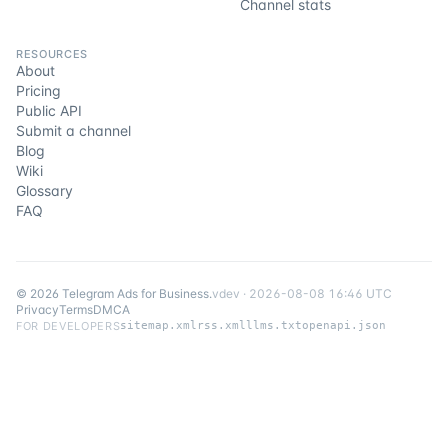
Channel stats
RESOURCES
About
Pricing
Public API
Submit a channel
Blog
Wiki
Glossary
FAQ
©
2026
Telegram Ads for Business
.
v
dev
·
2026-08-08 16:46 UTC
Privacy
Terms
DMCA
FOR DEVELOPERS
sitemap.xml
rss.xml
llms.txt
openapi.json