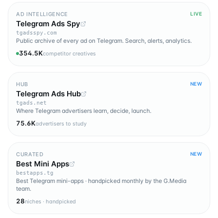
AD INTELLIGENCE
LIVE
Telegram Ads Spy
tgadsspy.com
Public archive of every ad on Telegram. Search, alerts, analytics.
354.5K
competitor creatives
HUB
NEW
Telegram Ads Hub
tgads.net
Where Telegram advertisers learn, decide, launch.
75.6K
advertisers to study
CURATED
NEW
Best Mini Apps
bestapps.tg
Best Telegram mini-apps · handpicked monthly by the G.Media
team.
28
niches · handpicked