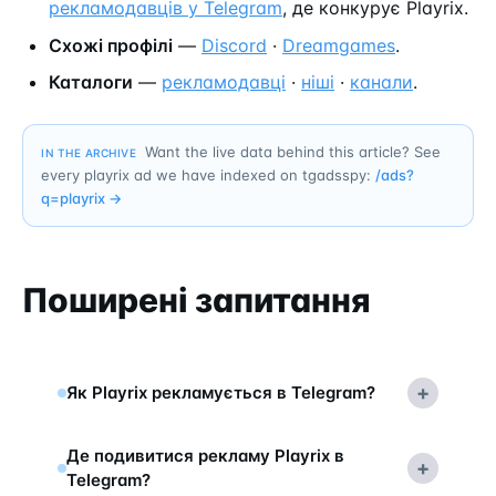
рекламодавців у Telegram
, де конкурує Playrix.
Схожі профілі
—
Discord
·
Dreamgames
.
Каталоги
—
рекламодавці
·
ніші
·
канали
.
Want the live data behind this article? See
IN THE ARCHIVE
every playrix ad we have indexed on tgadsspy:
/ads?
q=
playrix
→
Поширені запитання
+
Як Playrix рекламується в Telegram?
Де подивитися рекламу Playrix в
+
Telegram?