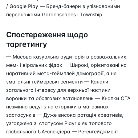
/ Google Play — Бренд-банери з упізнаваними
персонажами Gardenscapes і Township
Спостереження щодо
таргетингу
— Масова казуальна аудиторія в розважальних,
мем- і віральних фідах — Широкі, орієнтовані на
наративний мета-геймплей демографії, а не
змагальні геймерські сегменти — Канали
загального інтересу для верхньої частини
воронки та обсягових встановлень — Кнопки CTA
незмінно ведуть на сторінки в магазинах
застосунків — Дуже висока ротація креативів,
узгоджена зі статусом Playrix як топового
глобального UA-спендера — Ре-енгейджмент