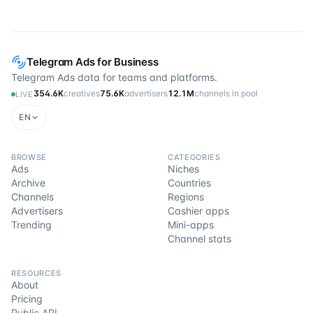
Telegram Ads for Business
Telegram Ads data for teams and platforms.
354.6K
creatives
75.6K
advertisers
12.1M
channels in pool
LIVE
EN
BROWSE
CATEGORIES
Ads
Niches
Archive
Countries
Channels
Regions
Advertisers
Cashier apps
Trending
Mini-apps
Channel stats
RESOURCES
About
Pricing
Public API