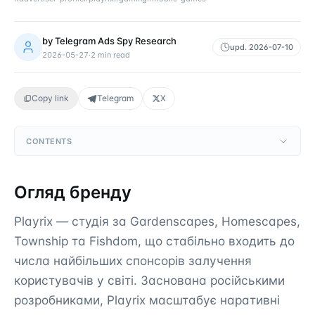
by
Telegram Ads Spy Research
upd.
2026-07-10
2026-05-27
·
2
min read
Copy link
Telegram
X
CONTENTS
Огляд бренду
Playrix — студія за Gardenscapes, Homescapes,
Township та Fishdom, що стабільно входить до
числа найбільших спонсорів залучення
користувачів у світі. Заснована російськими
розробниками, Playrix масштабує наративні