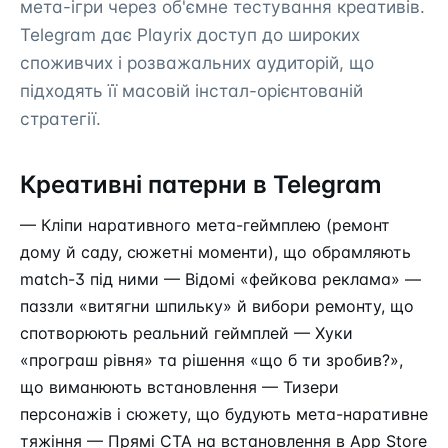
мета-ігри через об'ємне тестування креативів.
Telegram дає Playrix доступ до широких
споживчих і розважальних аудиторій, що
підходять її масовій інстал-орієнтованій
стратегії.
Креативні патерни в Telegram
— Кліпи наративного мета-геймплею (ремонт
дому й саду, сюжетні моменти), що обрамляють
match-3 під ними — Відомі «фейкова реклама» —
паззли «витягни шпильку» й вибори ремонту, що
спотворюють реальний геймплей — Хуки
«програш рівня» та рішення «що б ти зробив?»,
що виманюють встановлення — Тизери
персонажів і сюжету, що будують мета-наративне
тяжіння — Прямі
CTA
на встановлення в App Store