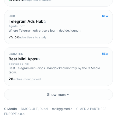
HUB
NEW
Telegram Ads Hub
tgads.net
Where Telegram advertisers learn, decide, launch.
75.6K
advertisers to study
CURATED
NEW
Best Mini Apps
bestapps.tg
Best Telegram mini-apps · handpicked monthly by the G.Media
team.
28
niches · handpicked
Show more
G.Media
·
DMCC, JLT, Dubai
·
mail@g.media
·
G MEDIA PARTNERS
EUROPE d.o.o.