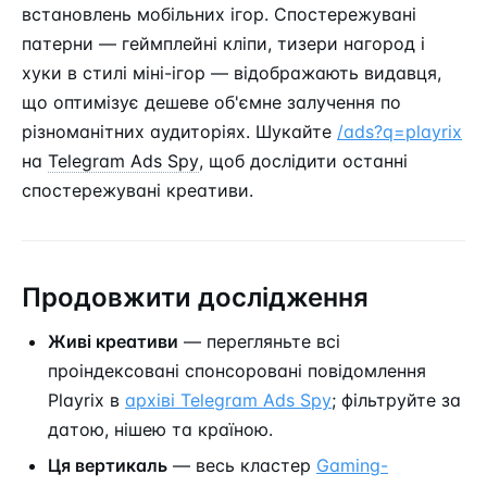
встановлень мобільних ігор. Спостережувані
патерни — геймплейні кліпи, тизери нагород і
хуки в стилі міні-ігор — відображають видавця,
що оптимізує дешеве об'ємне залучення по
різноманітних аудиторіях. Шукайте
/ads?q=playrix
на
Telegram Ads Spy
, щоб дослідити останні
спостережувані креативи.
Продовжити дослідження
Живі креативи
— перегляньте всі
проіндексовані спонсоровані повідомлення
Playrix в
архіві Telegram Ads Spy
; фільтруйте за
датою, нішею та країною.
Ця вертикаль
— весь кластер
Gaming-