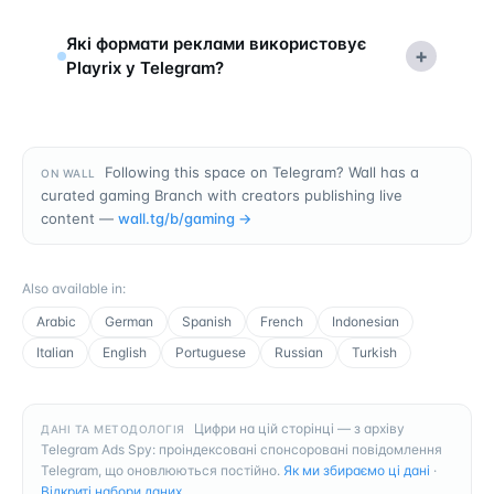
Які формати реклами використовує
+
Playrix у Telegram?
Following this space on Telegram? Wall has a
ON WALL
curated gaming Branch with creators publishing live
content —
wall.tg/b/
gaming
→
Also available in
:
Arabic
German
Spanish
French
Indonesian
Italian
English
Portuguese
Russian
Turkish
Цифри на цій сторінці — з архіву
ДАНІ ТА МЕТОДОЛОГІЯ
Telegram Ads Spy: проіндексовані спонсоровані повідомлення
Telegram, що оновлюються постійно.
Як ми збираємо ці дані
·
Відкриті набори даних