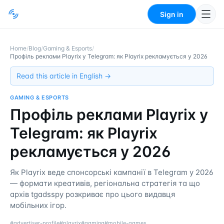
Sign in
Home
/
Blog
/
Gaming & Esports
/
Профіль реклами Playrix у Telegram: як Playrix рекламується у 2026
Read this article in English →
GAMING & ESPORTS
Профіль реклами Playrix у
Telegram: як Playrix
рекламується у 2026
Як Playrix веде спонсорські кампанії в Telegram у 2026
— формати креативів, регіональна стратегія та що
архів tgadsspy розкриває про цього видавця
мобільних ігор.
#
advertiser-profile
#
playrix
#
gaming
#
mobile-games