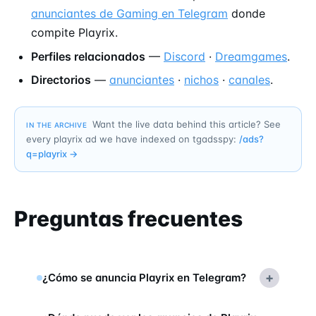
anunciantes de Gaming en Telegram
donde
compite Playrix.
Perfiles relacionados
—
Discord
·
Dreamgames
.
Directorios
—
anunciantes
·
nichos
·
canales
.
Want the live data behind this article? See
IN THE ARCHIVE
every playrix ad we have indexed on tgadsspy:
/ads?
q=
playrix
→
Preguntas frecuentes
+
¿Cómo se anuncia Playrix en Telegram?