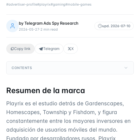
#
advertiser-profile
#
playrix
#
gaming
#
mobile-games
by
Telegram Ads Spy Research
upd.
2026-07-10
2026-05-27
·
2
min read
Copy link
Telegram
X
CONTENTS
Resumen de la marca
Playrix es el estudio detrás de Gardenscapes,
Homescapes, Township y Fishdom, y figura
constantemente entre los mayores inversores en
adquisición de usuarios móviles del mundo.
Fundado por desarrolladores rusos, Playrix