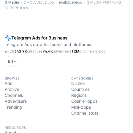
G.Media
·
DMCC, JLT, Dubai
·
mail@g.media
·
G MEDIA PARTNERS
EUROPE d.o.o.
Telegram Ads for Business
Telegram Ads data for teams and platforms.
342.9K
creatives
74.4K
advertisers
12M
channels in pool
LIVE
EN
BROWSE
CATEGORIES
Ads
Niches
Archive
Countries
Channels
Regions
Advertisers
Cashier apps
Trending
Mini-apps
Channel stats
RESOURCES
About