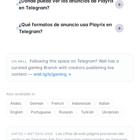
¿Dónde puedo ver los anuncios de Playrix
+
en Telegram?
¿Qué formatos de anuncio usa Playrix en
+
Telegram?
Following this space on Telegram? Wall has a
ON WALL
curated gaming Branch with creators publishing live
content —
wall.tg/b/
gaming
→
Also available in
:
Arabic
German
French
Indonesian
Italian
English
Portuguese
Russian
Turkish
Ukrainian
Las cifras de esta página provienen del
DATOS Y METODOLOGÍA
archivo de Telegram Ads Spy: mensajes patrocinados de Telegram