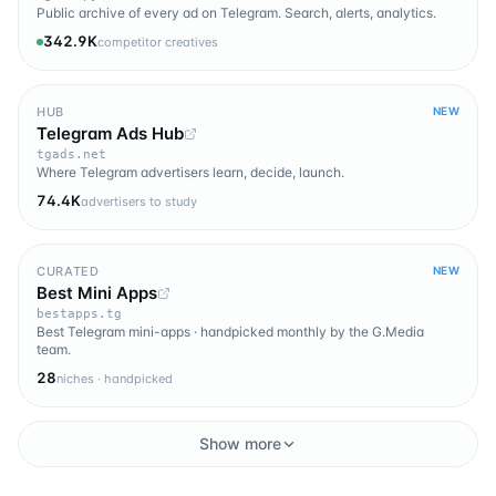
Public archive of every ad on Telegram. Search, alerts, analytics.
342.9K
competitor creatives
HUB
NEW
Telegram Ads Hub
tgads.net
Where Telegram advertisers learn, decide, launch.
74.4K
advertisers to study
CURATED
NEW
Best Mini Apps
bestapps.tg
Best Telegram mini-apps · handpicked monthly by the G.Media
team.
28
niches · handpicked
Show more