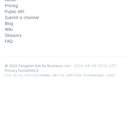
Pricing
Public API
Submit a channel
Blog
Wiki
Glossary
FAQ
©
2026
Telegram Ads for Business
.
v
dev
·
2026-08-05 23:02 UTC
Privacy
Terms
DMCA
FOR DEVELOPERS
sitemap.xml
rss.xml
llms.txt
openapi.json