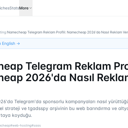
iches
Stats
More
ting
/
Namecheap Telegram Reklam Profili: Namecheap 2026'da Nasıl Reklam Ver
in English →
ap Telegram Reklam Prof
eap 2026'da Nasıl Rekla
6'da Telegram'da sponsorlu kampanyaları nasıl yürüttüğü
el strateji ve tgadsspy arşivinin bu web barındırma ve alt
rtaya koyduğu.
echeap
#
web-hosting
#
saas