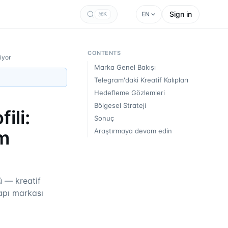
Sign in
EN
K
CONTENTS
iyor
Marka Genel Bakışı
Telegram'daki Kreatif Kalıpları
Hedefleme Gözlemleri
Bölgesel Strateji
ili:
Sonuç
m
Araştırmaya devam edin
 — kreatif
yapı markası