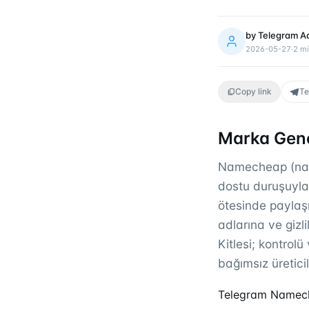
by
Telegram A
2026-05-27
·
2
mi
Copy link
Te
Marka Gene
Namecheap (name
dostu duruşuyla 
ötesinde paylaş
adlarına ve gizl
Kitlesi; kontrolü
bağımsız üretici
Telegram Nameche