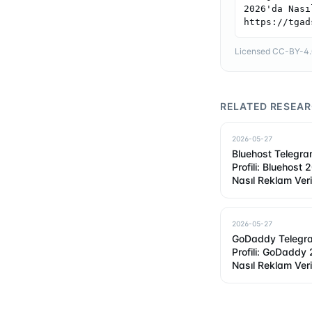
2026'da Nası
https://tgad
Licensed CC-BY-4.0 
RELATED RESEA
2026-05-27
Bluehost Telegr
Profili: Bluehost
Nasıl Reklam Ver
2026-05-27
GoDaddy Telegr
Profili: GoDaddy
Nasıl Reklam Ver