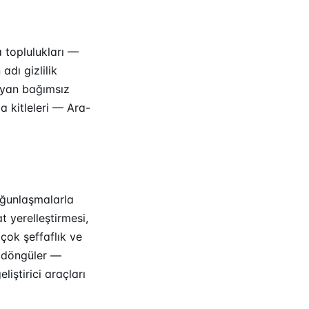
a toplulukları —
adı gizlilik
rayan bağımsız
a kitleleri — Ara-
oğunlaşmalarla
t yerelleştirmesi,
 çok şeffaflık ve
l döngüler —
liştirici araçları