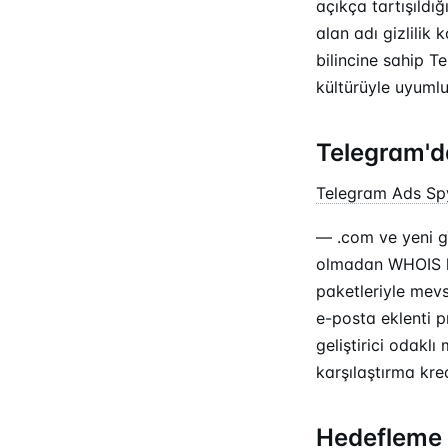
açıkça tartışıldığ
alan adı gizlilik
bilincine sahip T
kültürüyle uyumlu 
Telegram'da
Telegram Ads Sp
— .com ve yeni gT
olmadan WHOIS ko
paketleriyle mevs
e-posta eklenti 
geliştirici odakl
karşılaştırma krea
Hedefleme 