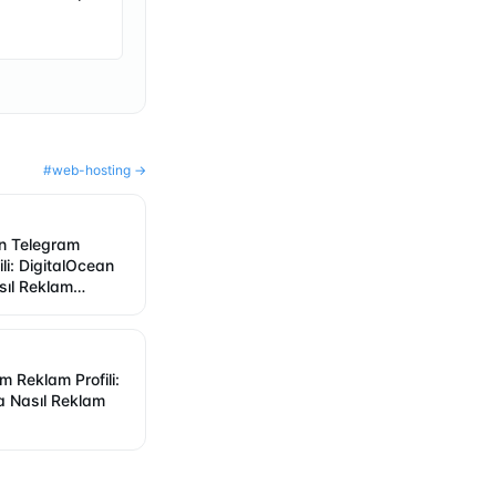
#
web-hosting
→
n Telegram
li: DigitalOcean
ıl Reklam
m Reklam Profili:
 Nasıl Reklam