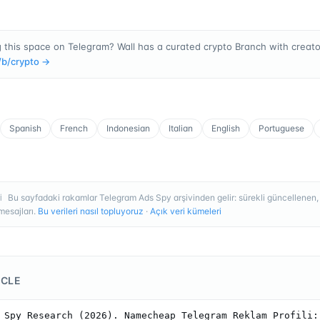
 this space on Telegram? Wall has a curated crypto Branch with creator
/b/
crypto
→
Spanish
French
Indonesian
Italian
English
Portuguese
Bu sayfadaki rakamlar Telegram Ads Spy arşivinden gelir: sürekli güncellenen
I
esajları.
Bu verileri nasıl topluyoruz
·
Açık veri kümeleri
ICLE
 Spy Research (2026). Namecheap Telegram Reklam Profili: 