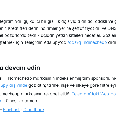
ram varlığı, kalıcı bir gizlilik açısıyla alan adı odaklı ve g
enir. Kreatifleri derin indirimler yerine şeffaf fiyatları ve D
sel pazarlarda teknik açıdan yetkin kitleleri hedefler. Gözl
şfetmek için Telegram Ads Spy'da
/ads?q=namecheap
aram
a devam edin
r
— Namecheap markasının indekslenmiş tüm sponsorlu me
Spy arşivinde
göz atın; tarihe, nişe ve ülkeye göre filtreleyi
mecheap markasının rekabet ettiği
Telegram’daki Web Ho
ri
kümesinin tamamı.
—
Bluehost
·
Cloudflare
.