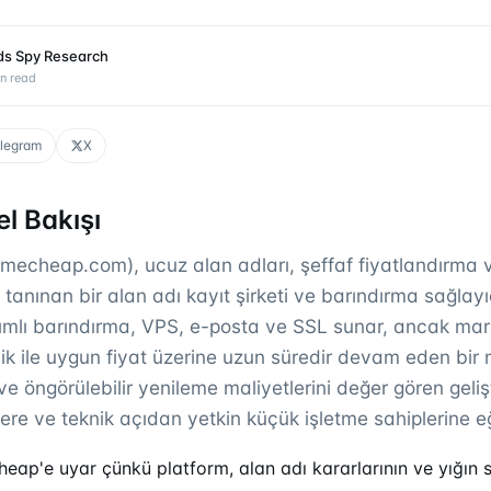
ds Spy Research
n read
legram
X
l Bakışı
cheap.com), ucuz alan adları, şeffaf fiyatlandırma ve 
tanınan bir alan adı kayıt şirketi ve barındırma sağlayıc
ımlı barındırma, VPS, e-posta ve SSL sunar, ancak mark
ilik ile uygun fiyat üzerine uzun süredir devam eden bir
 ve öngörülebilir yenileme maliyetlerini değer gören gelişt
lere ve teknik açıdan yetkin küçük işletme sahiplerine eği
ap'e uyar çünkü platform, alan adı kararlarının ve yığın s