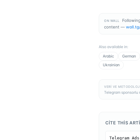
Following
ON WALL
content —
wall.tg
Also available in
:
Arabic
German
Ukrainian
VERI VE METODOLOJ
Telegram sponsorlu m
CITE THIS ART
Telegram Ads