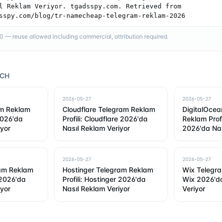
l Reklam Veriyor. tgadsspy.com. Retrieved from 
sspy.com/blog/tr-namecheap-telegram-reklam-2026
— reuse allowed including commercial, attribution required.
RCH
2026-05-27
2026-05-27
am Reklam
Cloudflare Telegram Reklam
DigitalOcea
 2026'da
Profili: Cloudflare 2026'da
Reklam Profi
iyor
Nasıl Reklam Veriyor
2026'da Nas
Veriyor
2026-05-27
2026-05-27
am Reklam
Hostinger Telegram Reklam
Wix Telegra
 2026'da
Profili: Hostinger 2026'da
Wix 2026'da
iyor
Nasıl Reklam Veriyor
Veriyor