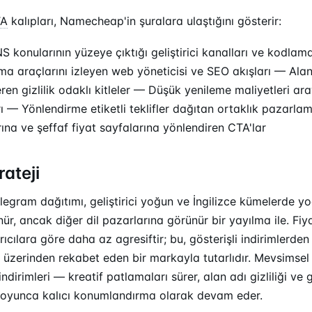
TA
kalıpları, Namecheap'in şuralara ulaştığını gösterir:
 konularının yüzeye çıktığı geliştirici kanalları ve kodlam
a araçlarını izleyen web yöneticisi ve SEO akışları — Alan 
ren gizlilik odaklı kitleler — Düşük yenileme maliyetleri a
rı — Yönlendirme etiketli teklifler dağıtan ortaklık pazarlam
ına ve şeffaf fiyat sayfalarına yönlendiren CTA'lar
rateji
egram dağıtımı, geliştirici yoğun ve İngilizce kümelerde y
ür, ancak diğer dil pazarlarına görünür bir yayılma ile. Fiya
ıcılara göre daha az agresiftir; bu, gösterişli indirimlerden
i üzerinden rekabet eden bir markayla tutarlıdır. Mevsimse
indirimleri — kreatif patlamaları sürer, alan adı gizliliği ve ge
l boyunca kalıcı konumlandırma olarak devam eder.