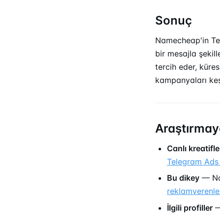
Sonuç
Namecheap'in Teleg
bir mesajla şekill
tercih eder, küre
kampanyaları ke
Araştırmay
Canlı kreatifle
Telegram Ads 
Bu dikey
— Na
reklamverenle
İlgili profiller