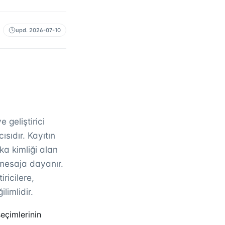
upd.
2026-07-10
geliştirici
ısıdır. Kayıtın
a kimliği alan
 mesaja dayanır.
iricilere,
limlidir.
eçimlerinin