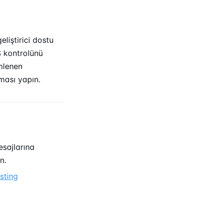
eliştirici dostu
NS kontrolünü
emlenen
ası yapın.
sajlarına
n.
sting