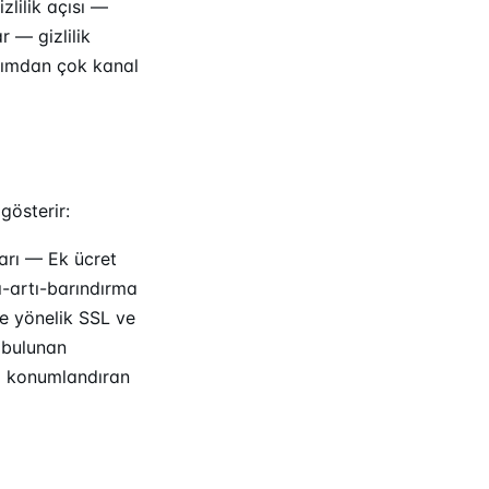
izlilik açısı —
r — gizlilik
ıtımdan çok kanal
gösterir:
ları — Ek ücret
ı-artı-barındırma
ne yönelik SSL ve
 bulunan
şı konumlandıran