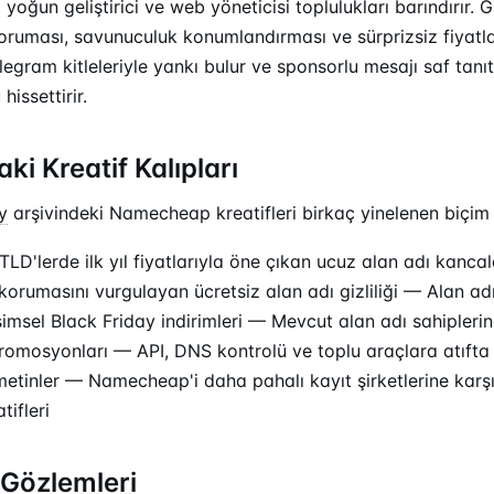
ı yoğun geliştirici ve web yöneticisi toplulukları barındırır. G
 koruması, savunuculuk konumlandırması ve sürprizsiz fiyatla
elegram kitleleriyle yankı bulur ve sponsorlu mesajı saf tan
hissettirir.
ki Kreatif Kalıpları
y
arşivindeki Namecheap kreatifleri birkaç yinelenen biçim 
LD'lerde ilk yıl fiyatlarıyla öne çıkan ucuz alan adı kanca
rumasını vurgulayan ücretsiz alan adı gizliliği — Alan ad
imsel Black Friday indirimleri — Mevcut alan adı sahipleri
promosyonları — API, DNS kontrolü ve toplu araçlara atıfta
ı metinler — Namecheap'i daha pahalı kayıt şirketlerine kar
tifleri
Gözlemleri