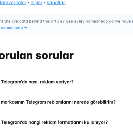
klamverenler
·
nişler
·
kanallar
.
t the live data behind this article? See every namecheap ad we have
=
namecheap
→
orulan sorular
elegram'da nasıl reklam veriyor?
arkasının Telegram reklamlarını nerede görebilirim?
elegram'da hangi reklam formatlarını kullanıyor?