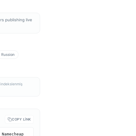
s publishing live
Russian
, indekslenmiş
COPY LINK
Namecheap 