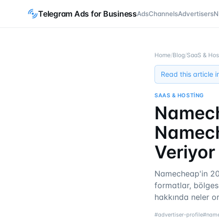
Telegram Ads for Business
Ads
Channels
Advertisers
N
Home
/
Blog
/
SaaS & Hos
Read this article 
SAAS & HOSTING
Nameche
Namech
Veriyor
Namecheap'in 202
formatlar, bölges
hakkında neler o
#
advertiser-profile
#
nam