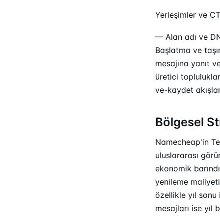
Yerleşimler ve
C
— Alan adı ve DNS
Başlatma ve taşım
mesajına yanıt ve
üretici toplulukla
ve-kaydet akışlar
Bölgesel St
Namecheap'in Tel
uluslararası görün
ekonomik barındır
yenileme maliyet
özellikle yıl sonu 
mesajları ise yı