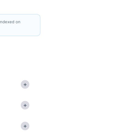
 indexed on
+
+
+