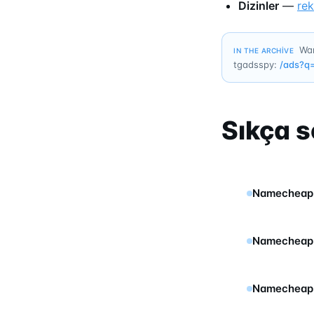
Dizinler
—
re
Wan
IN THE ARCHIVE
tgadsspy:
/ads?q
Sıkça s
Namecheap T
Namecheap m
Namecheap T