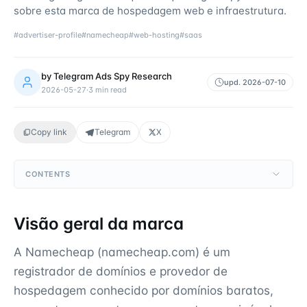
sobre esta marca de hospedagem web e infraestrutura.
#
advertiser-profile
#
namecheap
#
web-hosting
#
saas
by
Telegram Ads Spy Research
upd.
2026-07-10
2026-05-27
·
3
min read
Copy link
Telegram
X
CONTENTS
Visão geral da marca
A Namecheap (namecheap.com) é um
registrador de domínios e provedor de
hospedagem conhecido por domínios baratos,