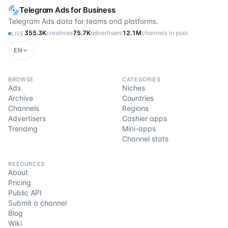
Telegram Ads for Business
Telegram Ads data for teams and platforms.
355.3K
creatives
75.7K
advertisers
12.1M
channels in pool
LIVE
EN
BROWSE
CATEGORIES
Ads
Niches
Archive
Countries
Channels
Regions
Advertisers
Cashier apps
Trending
Mini-apps
Channel stats
RESOURCES
About
Pricing
Public API
Submit a channel
Blog
Wiki