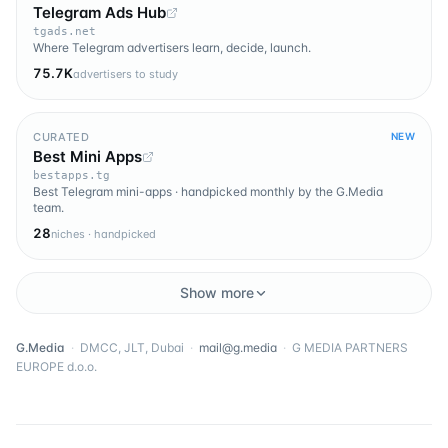
Telegram Ads Hub
tgads.net
Where Telegram advertisers learn, decide, launch.
75.7K
advertisers to study
CURATED
NEW
Best Mini Apps
bestapps.tg
Best Telegram mini-apps · handpicked monthly by the G.Media
team.
28
niches · handpicked
Show more
G.Media
·
DMCC, JLT, Dubai
·
mail@g.media
·
G MEDIA PARTNERS
EUROPE d.o.o.