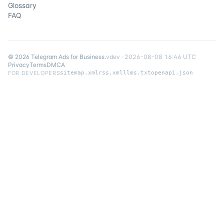
Glossary
FAQ
©
2026
Telegram Ads for Business
.
v
dev
·
2026-08-08 16:46 UTC
Privacy
Terms
DMCA
FOR DEVELOPERS
sitemap.xml
rss.xml
llms.txt
openapi.json