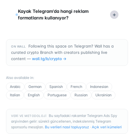
Kayak Telegram'da hangi reklam
+
formatlarını kullanıyor?
Following this space on Telegram? Wall has a
ON WALL
curated crypto Branch with creators publishing live
content —
wall.tg/b/
crypto
→
Also available in
:
Arabic
German
Spanish
French
Indonesian
Italian
English
Portuguese
Russian
Ukrainian
Bu sayfadaki rakamlar Telegram Ads Spy
VERI VE METODOLOJI
arşivinden gelir: sürekli güncellenen, indekslenmiş Telegram
sponsorlu mesajları.
Bu verileri nasıl topluyoruz
·
Açık veri kümeleri