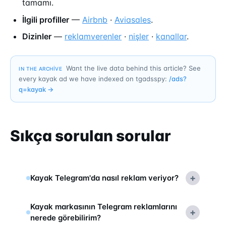
tamamı.
İlgili profiller
—
Airbnb
·
Aviasales
.
Dizinler
—
reklamverenler
·
nişler
·
kanallar
.
Want the live data behind this article? See
IN THE ARCHIVE
every kayak ad we have indexed on tgadsspy:
/ads?
q=
kayak
→
Sıkça sorulan sorular
+
Kayak Telegram'da nasıl reklam veriyor?
Kayak markasının Telegram reklamlarını
+
nerede görebilirim?