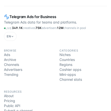
Telegram Ads for Business
Telegram Ads data for teams and platforms.
349.1K
creatives
75K
advertisers
12M
channels in pool
LIVE
EN
BROWSE
CATEGORIES
Ads
Niches
Archive
Countries
Channels
Regions
Advertisers
Cashier apps
Trending
Mini-apps
Channel stats
RESOURCES
About
Pricing
Public API
Submit a channel