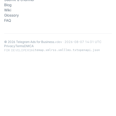
Blog
Wiki
Glossary
FAQ
©
2026
Telegram Ads for Business
.
v
dev
·
2026-08-07 14:31 UTC
Privacy
Terms
DMCA
FOR DEVELOPERS
sitemap.xml
rss.xml
llms.txt
openapi.json