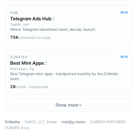
HUB
NEW
Telegram Ads Hub
tgads.net
Where Telegram advertisers learn, decide, launch.
75K
advertisers to study
CURATED
NEW
Best Mini Apps
bestapps.tg
Best Telegram mini-apps · handpicked monthly by the G.Media
team.
28
niches · handpicked
Show more
G.Media
·
DMCC, JLT, Dubai
·
mail@g.media
·
G MEDIA PARTNERS
EUROPE d.o.o.