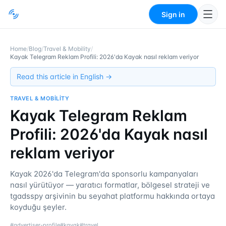
Sign in
Home
/
Blog
/
Travel & Mobility
/
Kayak Telegram Reklam Profili: 2026'da Kayak nasıl reklam veriyor
Read this article in English →
TRAVEL & MOBILITY
Kayak Telegram Reklam
Profili: 2026'da Kayak nasıl
reklam veriyor
Kayak 2026'da Telegram'da sponsorlu kampanyaları
nasıl yürütüyor — yaratıcı formatlar, bölgesel strateji ve
tgadsspy arşivinin bu seyahat platformu hakkında ortaya
koyduğu şeyler.
#
advertiser-profile
#
kayak
#
travel