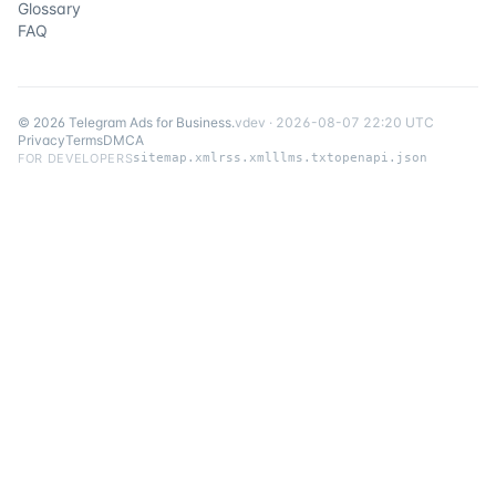
Glossary
FAQ
©
2026
Telegram Ads for Business
.
v
dev
·
2026-08-07 22:20 UTC
Privacy
Terms
DMCA
FOR DEVELOPERS
sitemap.xml
rss.xml
llms.txt
openapi.json