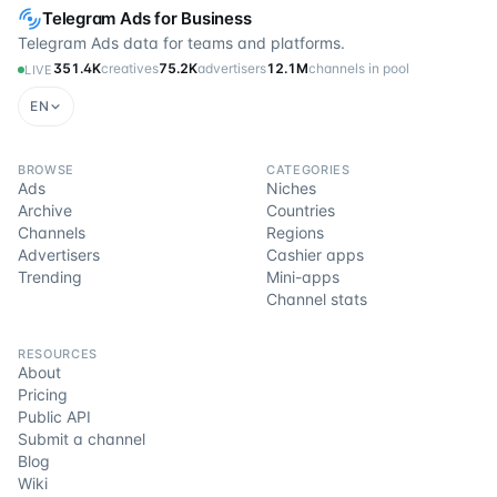
Telegram Ads for Business
Telegram Ads data for teams and platforms.
351.4K
creatives
75.2K
advertisers
12.1M
channels in pool
LIVE
EN
BROWSE
CATEGORIES
Ads
Niches
Archive
Countries
Channels
Regions
Advertisers
Cashier apps
Trending
Mini-apps
Channel stats
RESOURCES
About
Pricing
Public API
Submit a channel
Blog
Wiki