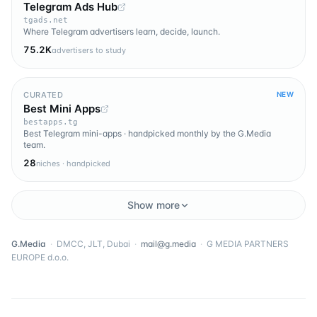
Telegram Ads Hub
tgads.net
Where Telegram advertisers learn, decide, launch.
75.2K
advertisers to study
CURATED
NEW
Best Mini Apps
bestapps.tg
Best Telegram mini-apps · handpicked monthly by the G.Media
team.
28
niches · handpicked
Show more
G.Media
·
DMCC, JLT, Dubai
·
mail@g.media
·
G MEDIA PARTNERS
EUROPE d.o.o.