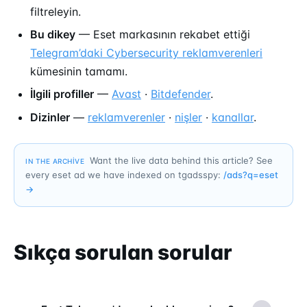
filtreleyin.
Bu dikey
— Eset markasının rekabet ettiği
Telegram’daki Cybersecurity reklamverenleri
kümesinin tamamı.
İlgili profiller
—
Avast
·
Bitdefender
.
Dizinler
—
reklamverenler
·
nişler
·
kanallar
.
Want the live data behind this article? See
IN THE ARCHIVE
every eset ad we have indexed on tgadsspy:
/ads?q=
eset
→
Sıkça sorulan sorular