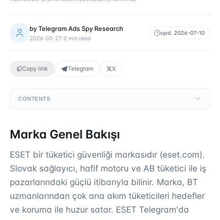
by
Telegram Ads Spy Research
upd.
2026-07-10
2026-05-27
·
2
min read
Copy link
Telegram
X
CONTENTS
Marka Genel Bakışı
ESET bir tüketici güvenliği markasıdır (eset.com).
Slovak sağlayıcı, hafif motoru ve AB tüketici ile iş
pazarlarındaki güçlü itibarıyla bilinir. Marka, BT
uzmanlarından çok ana akım tüketicileri hedefler
ve koruma ile huzur satar. ESET Telegram'da