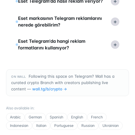
+
Eset Telegram'da nasıl reklam veriyor?
Eset markasının Telegram reklamlarını
+
nerede görebilirim?
Eset Telegram'da hangi reklam
+
formatlarını kullanıyor?
Following this space on Telegram? Wall has a
ON WALL
curated crypto Branch with creators publishing live
content —
wall.tg/b/
crypto
→
Also available in
:
Arabic
German
Spanish
English
French
Indonesian
Italian
Portuguese
Russian
Ukrainian