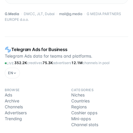
G.Media
·
DMCC, JLT, Dubai
·
mail@g.media
·
G MEDIA PARTNERS
EUROPE d.o.o.
Telegram Ads for Business
Telegram Ads data for teams and platforms.
352.2K
creatives
75.3K
advertisers
12.1M
channels in pool
LIVE
EN
BROWSE
CATEGORIES
Ads
Niches
Archive
Countries
Channels
Regions
Advertisers
Cashier apps
Trending
Mini-apps
Channel stats