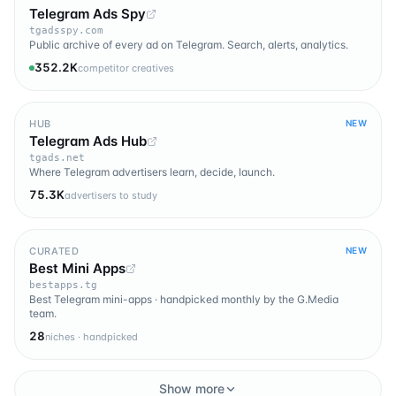
Telegram Ads Spy
tgadsspy.com
Public archive of every ad on Telegram. Search, alerts, analytics.
352.2K
competitor creatives
HUB
NEW
Telegram Ads Hub
tgads.net
Where Telegram advertisers learn, decide, launch.
75.3K
advertisers to study
CURATED
NEW
Best Mini Apps
bestapps.tg
Best Telegram mini-apps · handpicked monthly by the G.Media
team.
28
niches · handpicked
Show more