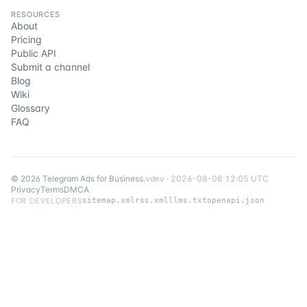
RESOURCES
About
Pricing
Public API
Submit a channel
Blog
Wiki
Glossary
FAQ
©
2026
Telegram Ads for Business
.
v
dev
·
2026-08-08 12:05 UTC
Privacy
Terms
DMCA
FOR DEVELOPERS
sitemap.xml
rss.xml
llms.txt
openapi.json