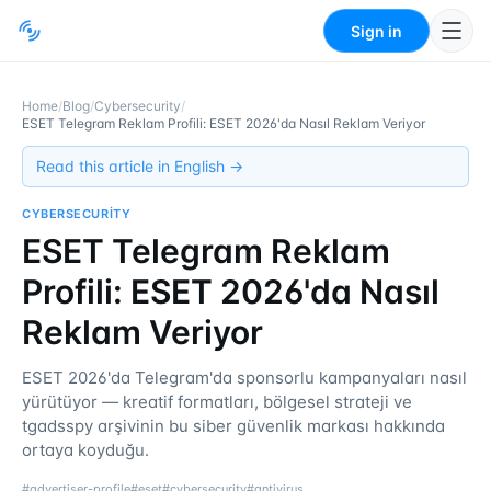
Sign in
Home
/
Blog
/
Cybersecurity
/
ESET Telegram Reklam Profili: ESET 2026'da Nasıl Reklam Veriyor
Read this article in English →
CYBERSECURITY
ESET Telegram Reklam
Profili: ESET 2026'da Nasıl
Reklam Veriyor
ESET 2026'da Telegram'da sponsorlu kampanyaları nasıl
yürütüyor — kreatif formatları, bölgesel strateji ve
tgadsspy arşivinin bu siber güvenlik markası hakkında
ortaya koyduğu.
#
advertiser-profile
#
eset
#
cybersecurity
#
antivirus