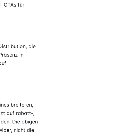
l-CTAs für
tribution, die
Präsenz in
auf
nes breiteren,
t auf rabatt-,
rden. Die obigen
ider, nicht die