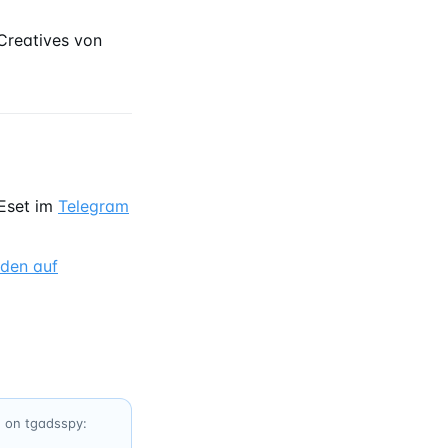
Creatives von
Eset im
Telegram
nden auf
d on tgadsspy: