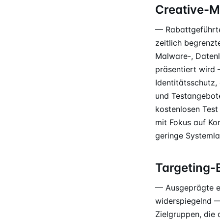
Creative-M
— Rabattgeführte
zeitlich begrenz
Malware-, Datenl
präsentiert wird
Identitätsschutz
und Testangebote
kostenlosen Tes
mit Fokus auf Ko
geringe Systemla
Targeting
— Ausgeprägte e
widerspiegelnd 
Zielgruppen, die