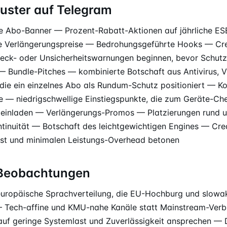
uster auf Telegram
 Abo-Banner — Prozent-Rabatt-Aktionen auf jährliche ESE
te Verlängerungspreise — Bedrohungsgeführte Hooks — Crea
eck- oder Unsicherheitswarnungen beginnen, bevor Schutz
 — Bundle-Pitches — kombinierte Botschaft aus Antivirus, 
, die ein einzelnes Abo als Rundum-Schutz positioniert — K
 — niedrigschwellige Einstiegspunkte, die zum Geräte-Ch
t einladen — Verlängerungs-Promos — Platzierungen rund
ntinuität — Botschaft des leichtgewichtigen Engines — Crea
st und minimalen Leistungs-Overhead betonen
-Beobachtungen
uropäische Sprachverteilung, die EU-Hochburg und slowak
— Tech-affine und KMU-nahe Kanäle statt Mainstream-Ver
 auf geringe Systemlast und Zuverlässigkeit ansprechen — 