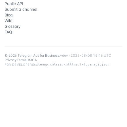
Public API
Submit a channel
Blog
Wiki
Glossary
FAQ
©
2026
Telegram Ads for Business
.
v
dev
·
2026-08-08 16:46 UTC
Privacy
Terms
DMCA
FOR DEVELOPERS
sitemap.xml
rss.xml
llms.txt
openapi.json