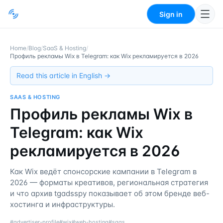
Sign in
Home
/
Blog
/
SaaS & Hosting
/
Профиль рекламы Wix в Telegram: как Wix рекламируется в 2026
Read this article in English →
SAAS & HOSTING
Профиль рекламы Wix в
Telegram: как Wix
рекламируется в 2026
Как Wix ведёт спонсорские кампании в Telegram в
2026 — форматы креативов, региональная стратегия
и что архив tgadsspy показывает об этом бренде веб-
хостинга и инфраструктуры.
#
advertiser-profile
#
wix
#
web-hosting
#
saas