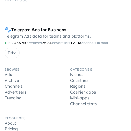
EUROPE d.o.o.
Telegram Ads for Business
Telegram Ads data for teams and platforms.
355.9K
creatives
75.8K
advertisers
12.1M
channels in pool
LIVE
EN
BROWSE
CATEGORIES
Ads
Niches
Archive
Countries
Channels
Regions
Advertisers
Cashier apps
Trending
Mini-apps
Channel stats
RESOURCES
About
Pricing