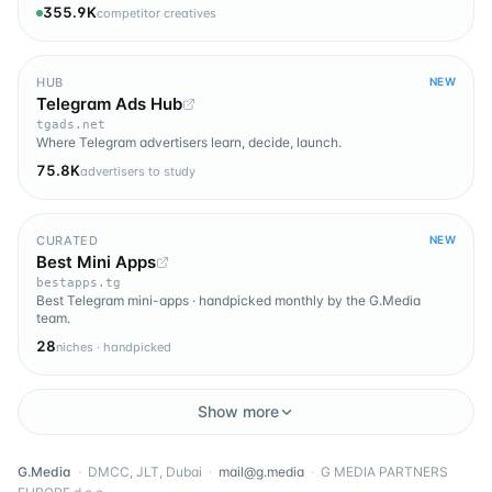
355.9K
competitor creatives
HUB
NEW
Telegram Ads Hub
tgads.net
Where Telegram advertisers learn, decide, launch.
75.8K
advertisers to study
CURATED
NEW
Best Mini Apps
bestapps.tg
Best Telegram mini-apps · handpicked monthly by the G.Media
team.
28
niches · handpicked
Show more
G.Media
·
DMCC, JLT, Dubai
·
mail@g.media
·
G MEDIA PARTNERS