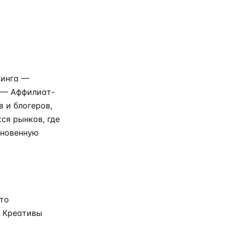
тинга —
а — Аффилиат-
 и блогеров,
ся рынков, где
гновенную
что
. Креативы