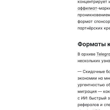
концентрирует 
аффилиат
-марк
проникновением
формат спонсор
партнёрских кр
Форматы к
В архиве
Telegr
нескольких узн
— Скидочные ба
экономии на мн
ургентностью о
миграция — как
с ИИ: быстрый 
рефералов и сп