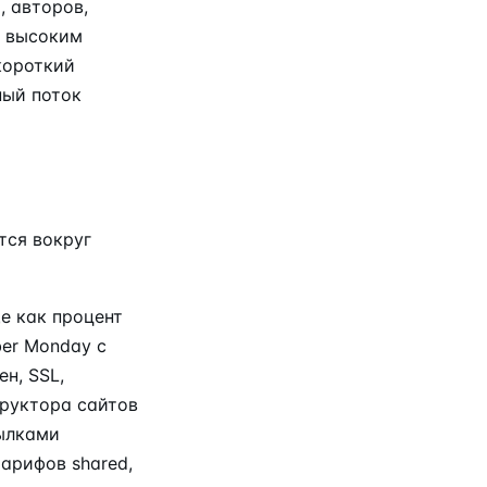
 авторов,
с высоким
короткий
ный поток
тся вокруг
е как процент
ber Monday с
н, SSL,
руктора сайтов
сылками
арифов shared,