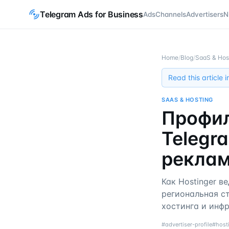
Telegram Ads for Business
Ads
Channels
Advertisers
N
Home
/
Blog
/
SaaS & Hos
Read this article 
SAAS & HOSTING
Профил
Telegra
реклам
Как Hostinger в
региональная ст
хостинга и инф
#
advertiser-profile
#
host