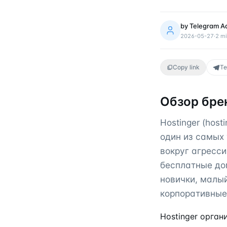
by
Telegram A
2026-05-27
·
2
mi
Copy link
Te
Обзор бре
Hostinger (hos
один из самых
вокруг агресси
бесплатные до
новички, малый
корпоративные
Hostinger орган