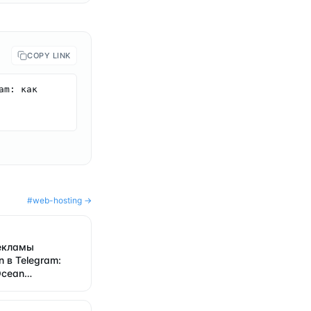
COPY LINK
m: как 
#
web-hosting
→
екламы
n в Telegram:
Ocean
ется в 2026