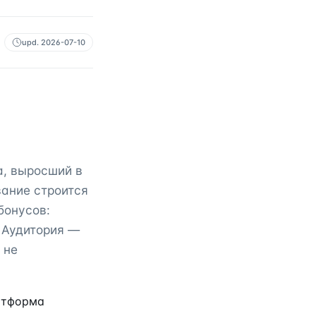
upd.
2026-07-10
а, выросший в
вание строится
бонусов:
 Аудитория —
 не
латформа