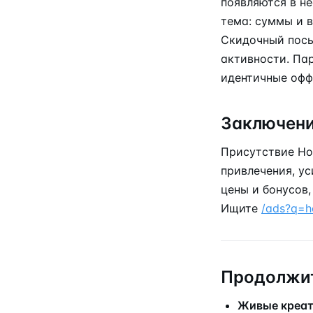
появляются в н
тема: суммы и 
Скидочный посы
активности. Па
идентичные офф
Заключен
Присутствие Ho
привлечения, у
цены и бонусов,
Ищите
/ads?q=h
Продолжит
Живые креа