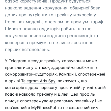
базою користувачів. Продукт будується
навколо ведення харчування, обширної бази
даних про нутрієнти та трекінгу макросів у
freemium-моделі з апселом на преміум-тариф.
Широка наявна аудиторія робить платне
залучення почасти задачею реактивації та
конверсії в преміум, а не лише зростання
перших встановлень.
У Telegram меседж трекінгу харчування може
проявлятися у фітнес-, здоровий-спосіб-життя і
саморозвиток-аудиторіях. Кампанії, спостережені
в архіві
Telegram Ads Spy
, показують, що
категорія віддає перевагу практичній, утилітарній
подачі навколо трекінгу й цілей. Цей профіль
описує спостережувану рекламну поведінку і не
пов'язаний з MyFitnessPal та не схвалений ним.