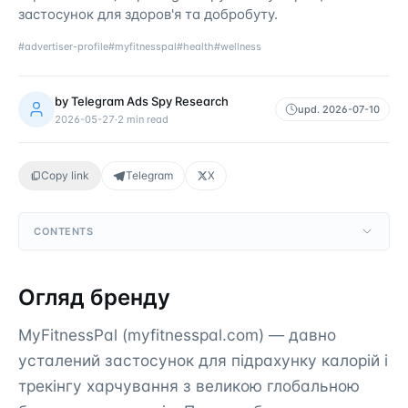
застосунок для здоров'я та добробуту.
#
advertiser-profile
#
myfitnesspal
#
health
#
wellness
by
Telegram Ads Spy Research
upd.
2026-07-10
2026-05-27
·
2
min read
Copy link
Telegram
X
CONTENTS
Огляд бренду
MyFitnessPal (myfitnesspal.com) — давно
усталений застосунок для підрахунку калорій і
трекінгу харчування з великою глобальною