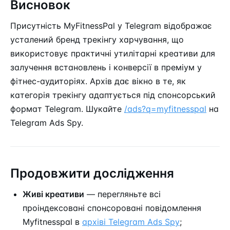
Висновок
Присутність MyFitnessPal у Telegram відображає
усталений бренд трекінгу харчування, що
використовує практичні утилітарні креативи для
залучення встановлень і конверсії в преміум у
фітнес-аудиторіях. Архів дає вікно в те, як
категорія трекінгу адаптується під спонсорський
формат Telegram. Шукайте
/ads?q=myfitnesspal
на
Telegram Ads Spy.
Продовжити дослідження
Живі креативи
— перегляньте всі
проіндексовані спонсоровані повідомлення
Myfitnesspal в
архіві Telegram Ads Spy
;