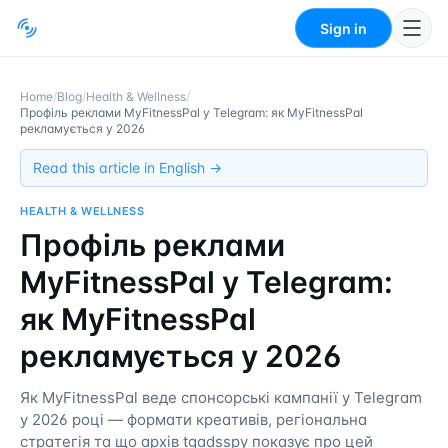
Sign in
Home
/
Blog
/
Health & Wellness
/
Профіль реклами MyFitnessPal у Telegram: як MyFitnessPal
рекламується у 2026
Read this article in English →
HEALTH & WELLNESS
Профіль реклами
MyFitnessPal у Telegram:
як MyFitnessPal
рекламується у 2026
Як MyFitnessPal веде спонсорські кампанії у Telegram
у 2026 році — формати креативів, регіональна
стратегія та що архів tgadsspy показує про цей