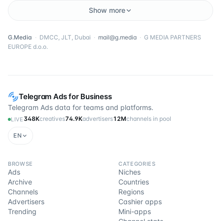
Show more
G.Media
·
DMCC, JLT, Dubai
·
mail@g.media
·
G MEDIA PARTNERS
EUROPE d.o.o.
Telegram Ads for Business
Telegram Ads data for teams and platforms.
348K
creatives
74.9K
advertisers
12M
channels in pool
LIVE
EN
BROWSE
CATEGORIES
Ads
Niches
Archive
Countries
Channels
Regions
Advertisers
Cashier apps
Trending
Mini-apps