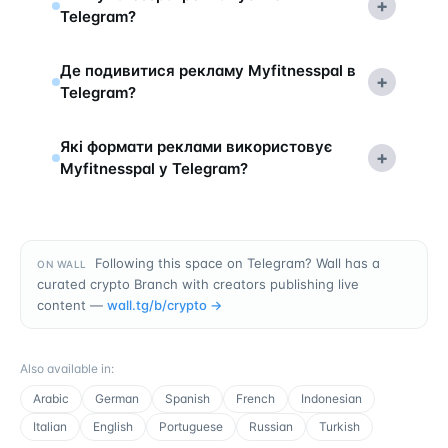
+
Telegram?
Де подивитися рекламу Myfitnesspal в
+
Telegram?
Які формати реклами використовує
+
Myfitnesspal у Telegram?
Following this space on Telegram? Wall has a
ON WALL
curated crypto Branch with creators publishing live
content —
wall.tg/b/
crypto
→
Also available in
:
Arabic
German
Spanish
French
Indonesian
Italian
English
Portuguese
Russian
Turkish