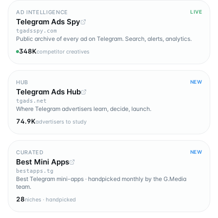
AD INTELLIGENCE
LIVE
Telegram Ads Spy
tgadsspy.com
Public archive of every ad on Telegram. Search, alerts, analytics.
348K
competitor creatives
HUB
NEW
Telegram Ads Hub
tgads.net
Where Telegram advertisers learn, decide, launch.
74.9K
advertisers to study
CURATED
NEW
Best Mini Apps
bestapps.tg
Best Telegram mini-apps · handpicked monthly by the G.Media
team.
28
niches · handpicked