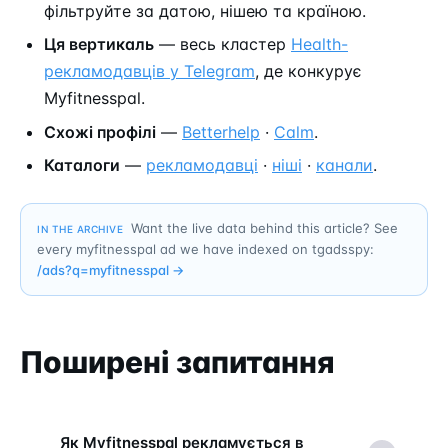
фільтруйте за датою, нішею та країною.
Ця вертикаль
— весь кластер
Health-
рекламодавців у Telegram
, де конкурує
Myfitnesspal.
Схожі профілі
—
Betterhelp
·
Calm
.
Каталоги
—
рекламодавці
·
ніші
·
канали
.
Want the live data behind this article? See
IN THE ARCHIVE
every myfitnesspal ad we have indexed on tgadsspy:
/ads?q=
myfitnesspal
→
Поширені запитання
Як Myfitnesspal рекламується в