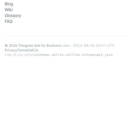
Blog
Wiki
Glossary
FAQ
©
2026
Telegram Ads for Business
.
v
dev
·
2026-08-06 20:51 UTC
Privacy
Terms
DMCA
FOR DEVELOPERS
sitemap.xml
rss.xml
llms.txt
openapi.json