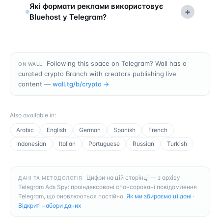
Які формати реклами використовує
+
Bluehost у Telegram?
Following this space on Telegram? Wall has a
ON WALL
curated crypto Branch with creators publishing live
content —
wall.tg/b/
crypto
→
Also available in
:
Arabic
English
German
Spanish
French
Indonesian
Italian
Portuguese
Russian
Turkish
Цифри на цій сторінці — з архіву
ДАНІ ТА МЕТОДОЛОГІЯ
Telegram Ads Spy: проіндексовані спонсоровані повідомлення
Telegram, що оновлюються постійно.
Як ми збираємо ці дані
·
Відкриті набори даних