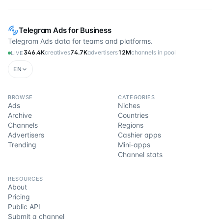
Telegram Ads for Business
Telegram Ads data for teams and platforms.
346.4K
creatives
74.7K
advertisers
12M
channels in pool
LIVE
EN
BROWSE
CATEGORIES
Ads
Niches
Archive
Countries
Channels
Regions
Advertisers
Cashier apps
Trending
Mini-apps
Channel stats
RESOURCES
About
Pricing
Public API
Submit a channel