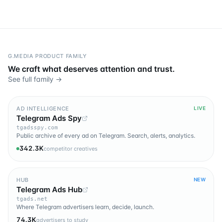
G.MEDIA PRODUCT FAMILY
We craft what deserves attention and trust.
See full family →
AD INTELLIGENCE
LIVE
Telegram Ads Spy
tgadsspy.com
Public archive of every ad on Telegram. Search, alerts, analytics.
342.3K
competitor creatives
HUB
NEW
Telegram Ads Hub
tgads.net
Where Telegram advertisers learn, decide, launch.
74.3K
advertisers to study