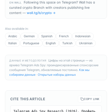
Following this space on Telegram? Wall has a
ON WALL
curated crypto Branch with creators publishing live
content —
wall.tg/b/
crypto
→
Also available in
:
Arabic
German
Spanish
French
Indonesian
Italian
Portuguese
English
Turkish
Ukrainian
Цифры на этой странице — из
ДАННЫЕ И МЕТОДОЛОГИЯ
архива Telegram Ads Spy: проиндексированные спонсорские
сообщения Telegram, обновляемые постоянно.
Как мы
собираем данные
·
Открытые наборы данных
CITE THIS ARTICLE
COPY LINK
Telegram Ads Spy Research (2026). Профиль 