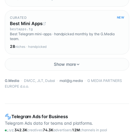
CURATED
NEW
Best Mini Apps
bestapps.tg
Best Telegram mini-apps · handpicked monthly by the G.Media
team.
28
niches · handpicked
Show more
G.Media
·
DMCC, JLT, Dubai
·
mail@g.media
·
G MEDIA PARTNERS
EUROPE d.o.o.
Telegram Ads for Business
Telegram Ads data for teams and platforms.
342.3K
creatives
74.3K
advertisers
12M
channels in pool
LIVE