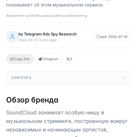
показывает об этом музыкальном сервисе.
#
advertiser-profile
#
soundcloud
#
music
#
streaming
by
Telegram Ads Spy Research
upd.
2026-07-10
2026-05-27
·
2
min read
Copy link
Telegram
X
CONTENTS
Обзор бренда
SoundCloud занимает особую нишу в
музыкальном стриминге, построенную вокруг
независимых и начинающих артистов,