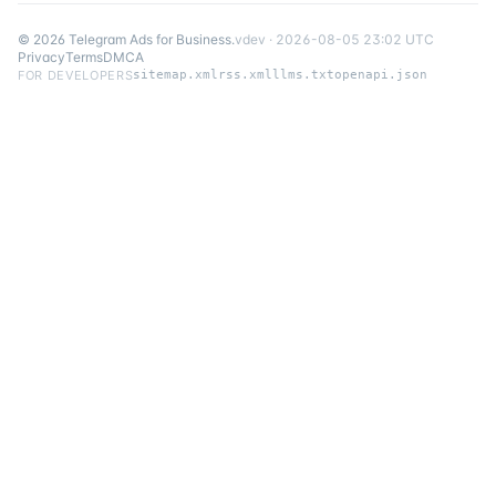
©
2026
Telegram Ads for Business
.
v
dev
·
2026-08-05 23:02 UTC
Privacy
Terms
DMCA
FOR DEVELOPERS
sitemap.xml
rss.xml
llms.txt
openapi.json