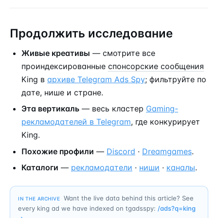
Продолжить исследование
Живые креативы
— смотрите все
проиндексированные
спонсорские сообщения
King в
архиве Telegram Ads Spy
; фильтруйте по
дате, нише и стране.
Эта вертикаль
— весь кластер
Gaming-
рекламодателей в Telegram
, где конкурирует
King.
Похожие профили
—
Discord
·
Dreamgames
.
Каталоги
—
рекламодатели
·
ниши
·
каналы
.
Want the live data behind this article? See
IN THE ARCHIVE
every king ad we have indexed on tgadsspy:
/ads?q=
king