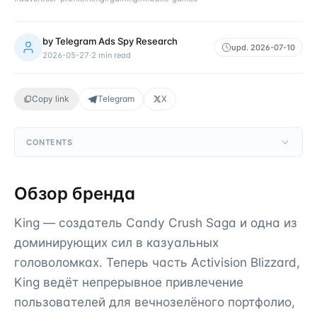
by
Telegram Ads Spy Research
upd.
2026-07-10
2026-05-27
·
2
min read
Copy link
Telegram
X
CONTENTS
Обзор бренда
King — создатель Candy Crush Saga и одна из
доминирующих сил в казуальных
головоломках. Теперь часть Activision Blizzard,
King ведёт непрерывное привлечение
пользователей для вечнозелёного портфолио,