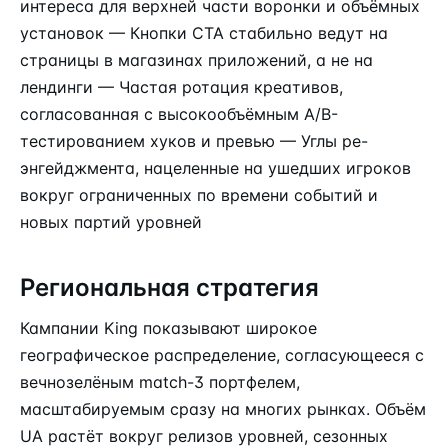
интереса для верхней части воронки и объёмных
установок — Кнопки CTA стабильно ведут на
страницы в магазинах приложений, а не на
лендинги — Частая ротация креативов,
согласованная с высокообъёмным A/B-
тестированием хуков и превью — Углы ре-
энгейджмента, нацеленные на ушедших игроков
вокруг ограниченных по времени событий и
новых партий уровней
Региональная стратегия
Кампании King показывают широкое
географическое распределение, согласующееся с
вечнозелёным match-3 портфелем,
масштабируемым сразу на многих рынках. Объём
UA растёт вокруг релизов уровней, сезонных