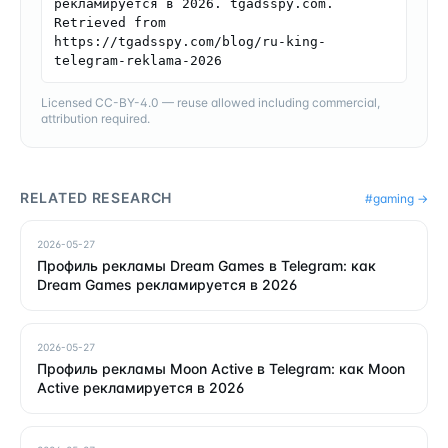
рекламируется в 2026. tgadsspy.com. 
Retrieved from 
https://tgadsspy.com/blog/ru-king-
telegram-reklama-2026
Licensed CC-BY-4.0 — reuse allowed including commercial,
attribution required.
RELATED RESEARCH
#
gaming
→
2026-05-27
Профиль рекламы Dream Games в Telegram: как
Dream Games рекламируется в 2026
2026-05-27
Профиль рекламы Moon Active в Telegram: как Moon
Active рекламируется в 2026