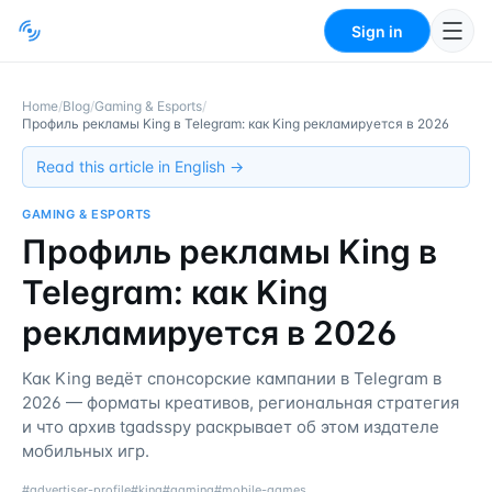
Sign in
Home
/
Blog
/
Gaming & Esports
/
Профиль рекламы King в Telegram: как King рекламируется в 2026
Read this article in English →
GAMING & ESPORTS
Профиль рекламы King в
Telegram: как King
рекламируется в 2026
Как King ведёт спонсорские кампании в Telegram в
2026 — форматы креативов, региональная стратегия
и что архив tgadsspy раскрывает об этом издателе
мобильных игр.
#
advertiser-profile
#
king
#
gaming
#
mobile-games