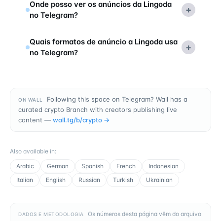
Onde posso ver os anúncios da Lingoda
+
no Telegram?
Quais formatos de anúncio a Lingoda usa
+
no Telegram?
Following this space on Telegram? Wall has a
ON WALL
curated crypto Branch with creators publishing live
content —
wall.tg/b/
crypto
→
Also available in
:
Arabic
German
Spanish
French
Indonesian
Italian
English
Russian
Turkish
Ukrainian
Os números desta página vêm do arquivo
DADOS E METODOLOGIA