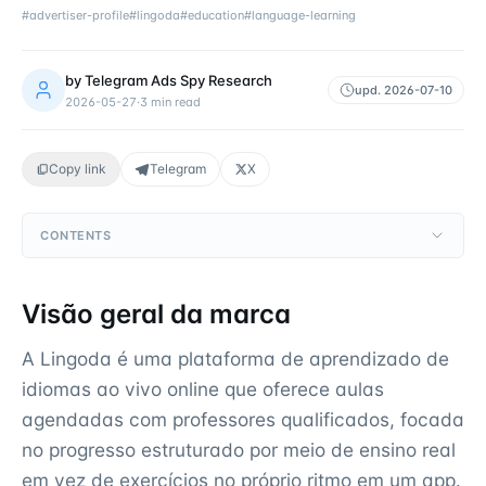
#
advertiser-profile
#
lingoda
#
education
#
language-learning
by
Telegram Ads Spy Research
upd.
2026-07-10
2026-05-27
·
3
min read
Copy link
Telegram
X
CONTENTS
Visão geral da marca
A Lingoda é uma plataforma de aprendizado de
idiomas ao vivo online que oferece aulas
agendadas com professores qualificados, focada
no progresso estruturado por meio de ensino real
em vez de exercícios no próprio ritmo em um app.