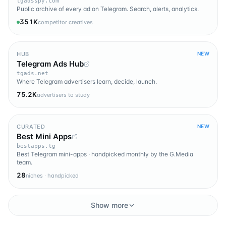
tgadsspy.com
Public archive of every ad on Telegram. Search, alerts, analytics.
351K
competitor creatives
HUB
NEW
Telegram Ads Hub
tgads.net
Where Telegram advertisers learn, decide, launch.
75.2K
advertisers to study
CURATED
NEW
Best Mini Apps
bestapps.tg
Best Telegram mini-apps · handpicked monthly by the G.Media
team.
28
niches · handpicked
Show more