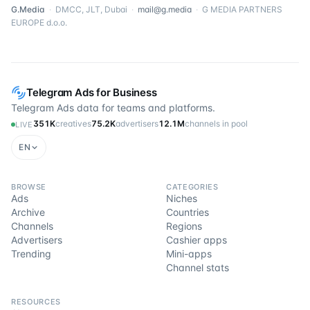
G.Media
·
DMCC, JLT, Dubai
·
mail@g.media
·
G MEDIA PARTNERS
EUROPE d.o.o.
Telegram Ads for Business
Telegram Ads data for teams and platforms.
351K
creatives
75.2K
advertisers
12.1M
channels in pool
LIVE
EN
BROWSE
CATEGORIES
Ads
Niches
Archive
Countries
Channels
Regions
Advertisers
Cashier apps
Trending
Mini-apps
Channel stats
RESOURCES