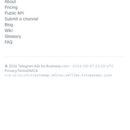
About
Pricing
Public API
Submit a channel
Blog
Wiki
Glossary
FAQ
©
2026
Telegram Ads for Business
.
v
dev
·
2026-08-07 22:20 UTC
Privacy
Terms
DMCA
FOR DEVELOPERS
sitemap.xml
rss.xml
llms.txt
openapi.json