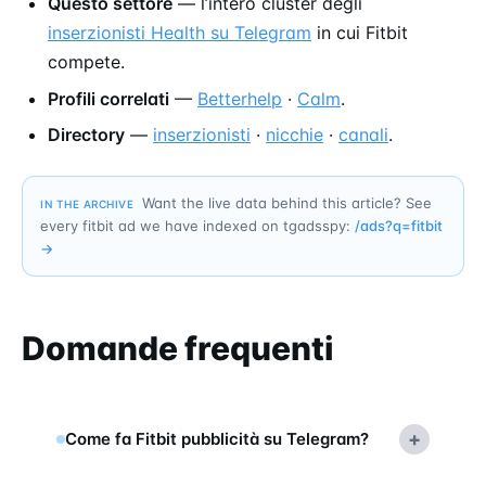
Questo settore
— l’intero cluster degli
inserzionisti Health su Telegram
in cui Fitbit
compete.
Profili correlati
—
Betterhelp
·
Calm
.
Directory
—
inserzionisti
·
nicchie
·
canali
.
Want the live data behind this article? See
IN THE ARCHIVE
every fitbit ad we have indexed on tgadsspy:
/ads?q=
fitbit
→
Domande frequenti
+
Come fa Fitbit pubblicità su Telegram?