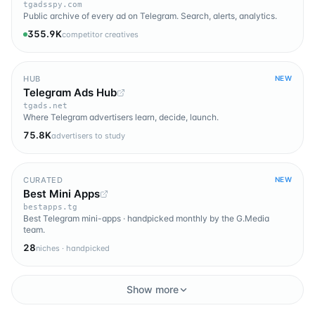
tgadsspy.com
Public archive of every ad on Telegram. Search, alerts, analytics.
355.9K
competitor creatives
HUB
NEW
Telegram Ads Hub
tgads.net
Where Telegram advertisers learn, decide, launch.
75.8K
advertisers to study
CURATED
NEW
Best Mini Apps
bestapps.tg
Best Telegram mini-apps · handpicked monthly by the G.Media
team.
28
niches · handpicked
Show more