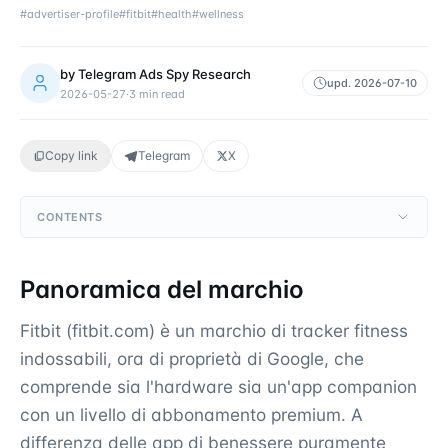
#
advertiser-profile
#
fitbit
#
health
#
wellness
by
Telegram Ads Spy Research
upd.
2026-07-10
2026-05-27
·
3
min read
Copy link
Telegram
X
CONTENTS
Panoramica del marchio
Fitbit (fitbit.com) è un marchio di tracker fitness
indossabili, ora di proprietà di Google, che
comprende sia l'hardware sia un'app companion
con un livello di abbonamento premium. A
differenza delle app di benessere puramente