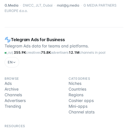
G.Media
·
DMCC, JLT, Dubai
·
mail@g.media
·
G MEDIA PARTNERS
EUROPE d.o.o.
Telegram Ads for Business
Telegram Ads data for teams and platforms.
355.9K
creatives
75.8K
advertisers
12.1M
channels in pool
LIVE
EN
BROWSE
CATEGORIES
Ads
Niches
Archive
Countries
Channels
Regions
Advertisers
Cashier apps
Trending
Mini-apps
Channel stats
RESOURCES