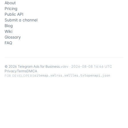
About
Pricing
Public API
Submit a channel
Blog
Wiki
Glossary
FAQ
©
2026
Telegram Ads for Business
.
v
dev
·
2026-08-08 16:46 UTC
Privacy
Terms
DMCA
FOR DEVELOPERS
sitemap.xml
rss.xml
llms.txt
openapi.json