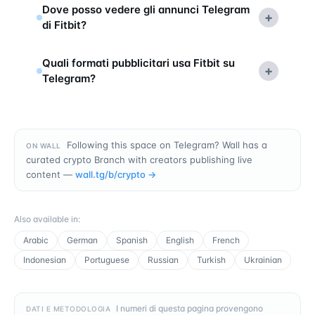
Dove posso vedere gli annunci Telegram
+
di Fitbit?
Quali formati pubblicitari usa Fitbit su
+
Telegram?
Following this space on Telegram? Wall has a
ON WALL
curated crypto Branch with creators publishing live
content —
wall.tg/b/
crypto
→
Also available in
:
Arabic
German
Spanish
English
French
Indonesian
Portuguese
Russian
Turkish
Ukrainian
I numeri di questa pagina provengono
DATI E METODOLOGIA