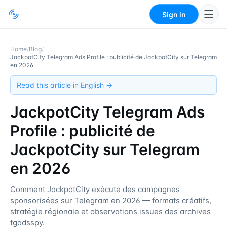
Sign in
Home
/
Blog
/
JackpotCity Telegram Ads Profile : publicité de JackpotCity sur Telegram
en 2026
Read this article in English →
JackpotCity Telegram Ads
Profile : publicité de
JackpotCity sur Telegram
en 2026
Comment JackpotCity exécute des campagnes
sponsorisées sur Telegram en 2026 — formats créatifs,
stratégie régionale et observations issues des archives
tgadsspy.