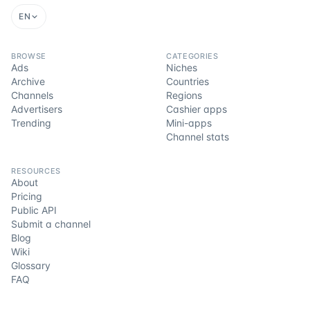
EN
BROWSE
CATEGORIES
Ads
Niches
Archive
Countries
Channels
Regions
Advertisers
Cashier apps
Trending
Mini-apps
Channel stats
RESOURCES
About
Pricing
Public API
Submit a channel
Blog
Wiki
Glossary
FAQ