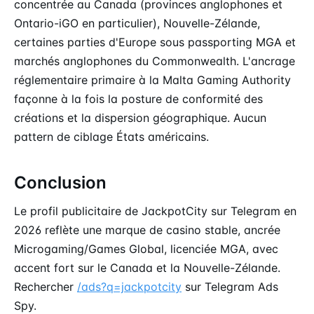
concentrée au Canada (provinces anglophones et
Ontario-iGO en particulier), Nouvelle-Zélande,
certaines parties d'Europe sous passporting MGA et
marchés anglophones du Commonwealth. L'ancrage
réglementaire primaire à la Malta Gaming Authority
façonne à la fois la posture de conformité des
créations et la dispersion géographique. Aucun
pattern de ciblage États américains.
Conclusion
Le profil publicitaire de JackpotCity sur Telegram en
2026 reflète une marque de casino stable, ancrée
Microgaming/Games Global, licenciée MGA, avec
accent fort sur le Canada et la Nouvelle-Zélande.
Rechercher
/ads?q=jackpotcity
sur Telegram Ads
Spy.