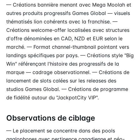
— Créations bannière menant avec Mega Moolah et
autres produits progressifs Games Global — visuels
thématisés lion cohérents avec la franchise. —
Créations welcome-offer localisées avec structures
d'offre dénominées en CAD, NZD et EUR selon le
marché. — Format channel-thumbnail pointant vers
landings spécifiques par pays. — Créations style "Big
Win" référençant l'histoire des progressifs de la
marque — cadrage observationnel. — Créations de
lancement de slots calées sur les releases des
studios Games Global. — Créations de programme
de fidélité autour du "JackpotCity VIP".
Observations de ciblage
— Le placement se concentre dans des pools
anglophones avec pertinence canadienne et néo-