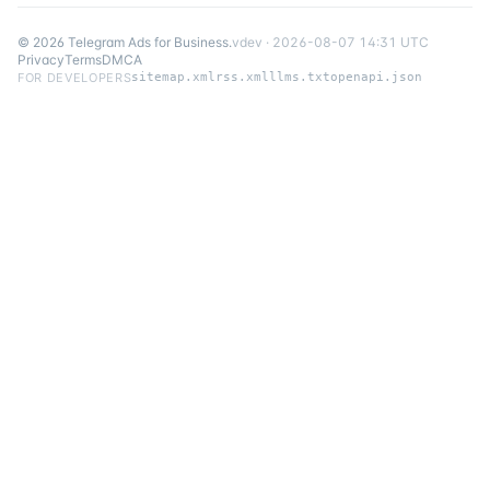
©
2026
Telegram Ads for Business
.
v
dev
·
2026-08-07 14:31 UTC
Privacy
Terms
DMCA
FOR DEVELOPERS
sitemap.xml
rss.xml
llms.txt
openapi.json