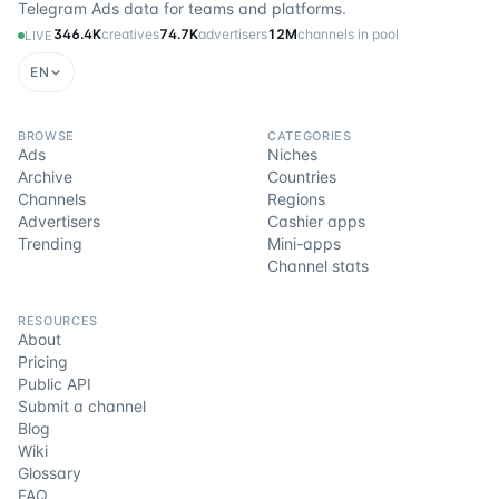
Telegram Ads data for teams and platforms.
346.4K
creatives
74.7K
advertisers
12M
channels in pool
LIVE
EN
BROWSE
CATEGORIES
Ads
Niches
Archive
Countries
Channels
Regions
Advertisers
Cashier apps
Trending
Mini-apps
Channel stats
RESOURCES
About
Pricing
Public API
Submit a channel
Blog
Wiki
Glossary
FAQ