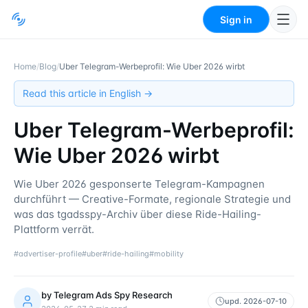
Sign in
Home
/
Blog
/
Uber Telegram-Werbeprofil: Wie Uber 2026 wirbt
Read this article in English →
Uber Telegram-Werbeprofil:
Wie Uber 2026 wirbt
Wie Uber 2026 gesponserte Telegram-Kampagnen
durchführt — Creative-Formate, regionale Strategie und
was das tgadsspy-Archiv über diese Ride-Hailing-
Plattform verrät.
#
advertiser-profile
#
uber
#
ride-hailing
#
mobility
by
Telegram Ads Spy Research
upd.
2026-07-10