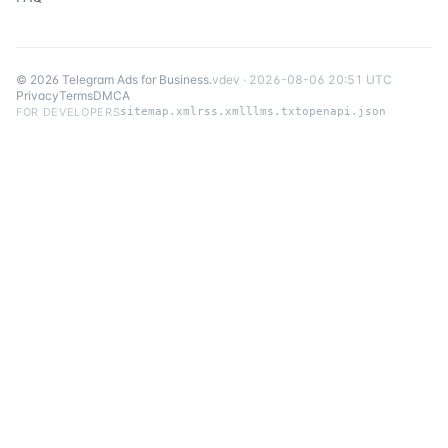
©
2026
Telegram Ads for Business
.
v
dev
·
2026-08-06 20:51 UTC
Privacy
Terms
DMCA
FOR DEVELOPERS
sitemap.xml
rss.xml
llms.txt
openapi.json