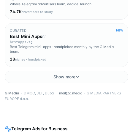
Where Telegram advertisers learn, decide, launch.
74.7K
advertisers to study
CURATED
NEW
Best Mini Apps
bestapps.tg
Best Telegram mini-apps · handpicked monthly by the G.Media
team.
28
niches · handpicked
Show more
G.Media
·
DMCC, JLT, Dubai
·
mail@g.media
·
G MEDIA PARTNERS
EUROPE d.o.o.
Telegram Ads for Business