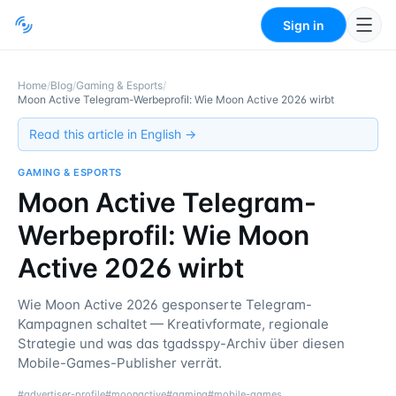
Sign in
Home
/
Blog
/
Gaming & Esports
/
Moon Active Telegram-Werbeprofil: Wie Moon Active 2026 wirbt
Read this article in English →
GAMING & ESPORTS
Moon Active Telegram-
Werbeprofil: Wie Moon
Active 2026 wirbt
Wie Moon Active 2026 gesponserte Telegram-
Kampagnen schaltet — Kreativformate, regionale
Strategie und was das tgadsspy-Archiv über diesen
Mobile-Games-Publisher verrät.
#
advertiser-profile
#
moonactive
#
gaming
#
mobile-games