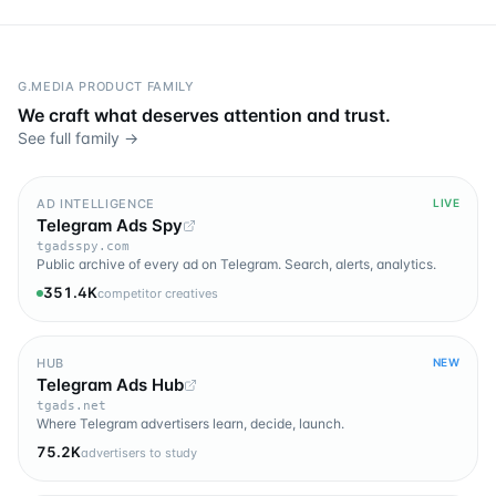
G.MEDIA PRODUCT FAMILY
We craft what deserves attention and trust.
See full family →
AD INTELLIGENCE
LIVE
Telegram Ads Spy
tgadsspy.com
Public archive of every ad on Telegram. Search, alerts, analytics.
351.4K
competitor creatives
HUB
NEW
Telegram Ads Hub
tgads.net
Where Telegram advertisers learn, decide, launch.
75.2K
advertisers to study