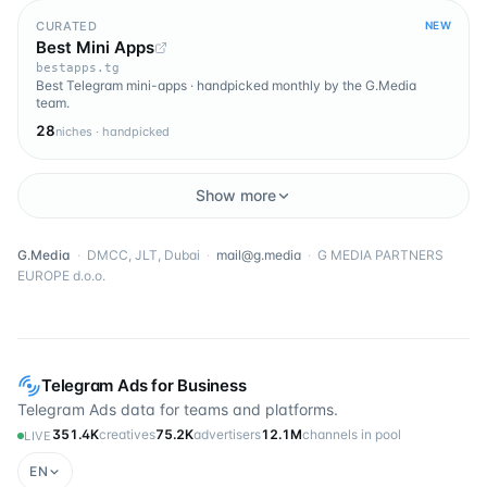
CURATED
NEW
Best Mini Apps
bestapps.tg
Best Telegram mini-apps · handpicked monthly by the G.Media
team.
28
niches · handpicked
Show more
G.Media
·
DMCC, JLT, Dubai
·
mail@g.media
·
G MEDIA PARTNERS
EUROPE d.o.o.
Telegram Ads for Business
Telegram Ads data for teams and platforms.
351.4K
creatives
75.2K
advertisers
12.1M
channels in pool
LIVE
EN