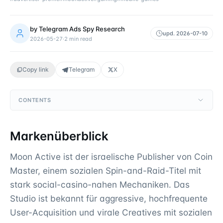
by
Telegram Ads Spy Research
upd.
2026-07-10
2026-05-27
·
2
min read
Copy link
Telegram
X
CONTENTS
Markenüberblick
Moon Active ist der israelische Publisher von Coin
Master, einem sozialen Spin-and-Raid-Titel mit
stark social-casino-nahen Mechaniken. Das
Studio ist bekannt für aggressive, hochfrequente
User-Acquisition und virale Creatives mit sozialen