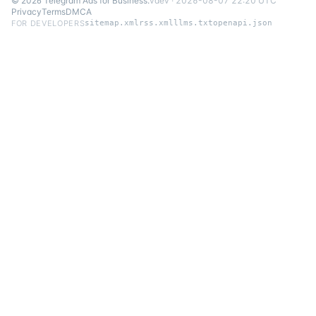
©
2026
Telegram Ads for Business
.
v
dev
·
2026-08-07 22:20 UTC
Privacy
Terms
DMCA
FOR DEVELOPERS
sitemap.xml
rss.xml
llms.txt
openapi.json