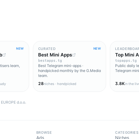
CURATED
LEADERBOA
NEW
NEW
b
Best Mini Apps
Top Mini 
bestapps.tg
topapps.tg
isers learn,
Best Telegram mini-apps ·
Public daily 
handpicked monthly by the G.Media
Telegram mini
team.
28
3.8K
tudy
niches · handpicked
in the li
EUROPE d.o.o.
BROWSE
CATEGORIES
Ads
Niches