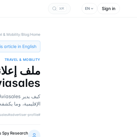
Sign in
EN
K
l & Mobility
/
Blog
/
Home
 article in English →
TRAVEL & MOBILITY
Aviasales عام 
الإقليمية، وما يكشفه أرشيف tgadsspy عن
sales
#
advertiser-profile
#
s Spy Research