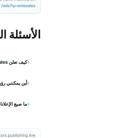
/ads?q=
aviasales
الأسئلة ا
كيف تعلن Aviasales على تيليجرام؟
أين يمكنني رؤية إعلانات ales
ما صيغ الإعلانات التي تس
ors publishing live