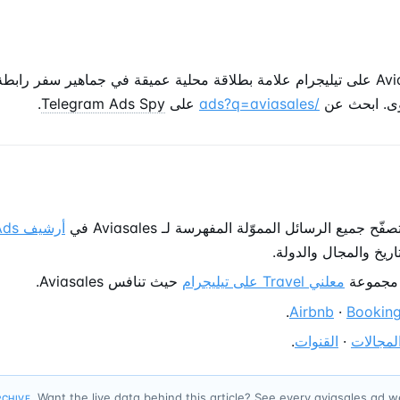
تعكس بصمة Aviasales على تيليجرام علامة بطلاقة محلية عميقة في جماهير سفر ر
وى. ابحث عن
/ads?q=aviasales
على
Telegram Ads Spy
.
ح جميع الرسائل المموّلة المفهرسة لـ Aviasales في
أرشي
ريخ والمجال والدولة.
مجموعة
معلني Travel على تيليجرام
حيث تنافس Aviasales.
.
Airbnb
·
Bookin
لمجالات
·
القنوات
.
Want the live data behind this article? See every aviasales ad 
RCHIVE