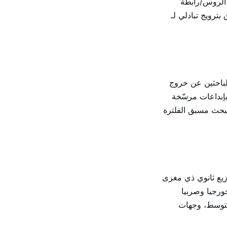
 الروس/رابطة
رويج تبادلي لـ
لباحثين عن خروج
إبداعات مرسّخة
بحث مسبق الفلترة
مع توزيع ثانوي ذي مغزى
ورجيا وصربيا
لمتوسط، وجهات