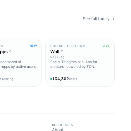
See full family →
RD
SOCIAL · TELEGRAM
NEW
LIVE
Apps
Wall
wall.tg
leaderboard of
Social Telegram Mini App for
-apps by active users.
creators · powered by TON.
134,309
ve ranking
users
RESOURCES
About