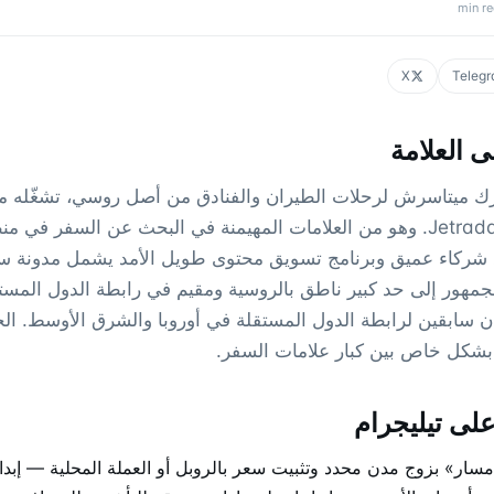
min r
X
Teleg
 العلامة
A هو محرك ميتاسرش لرحلات الطيران والفنادق من أصل روسي، تشغّله
Jetradar/Travelpayouts. وهو من العلامات المهيمنة في البحث عن السفر 
ع شركاء عميق وبرنامج تسويق محتوى طويل الأمد يشمل مدونة سفر
لجمهور إلى حد كبير ناطق بالروسية ومقيم في رابطة الدول المس
ن سابقين لرابطة الدول المستقلة في أوروبا والشرق الأوسط. ا
اً بشكل خاص بين كبار علامات السفر.
على تيليجرام
ار» بزوج مدن محدد وتثبيت سعر بالروبل أو العملة المحلية — إبداع