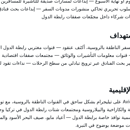
يوم أو نهاية الأسبوع — إبداعات لمسارات صديقة للتأشيرة للمسافرين
سلوب تحريري تحاكي منشورات مدونات السفر — إبداعات بحث فنادق بت
تهداف
ر الناطقة بالروسية، أكثف عنقود — قنوات مغتربي رابطة الدول ا
 قنوات معلومات التأشيرات والوثائق — مجتمعات صفقات اقتصادية ب
 بحث الفنادق عبر ترويج تبادلي من سطح الرحلات — نداءات تقود ل
إقليمية
يتركّز حضور Aviasales على تيليجرام بشكل ساحق في القنوات الناطقة بالروسية، 
ية والكازاخية والبيلاروسية ومجتمعات شتات رابطة الدول في تركيا وج
وسمية نوافذ خاصة برابطة الدول — أعياد مايو، صيف البحر الأسود وا
اعات موضعة بوضوح في النبرة.