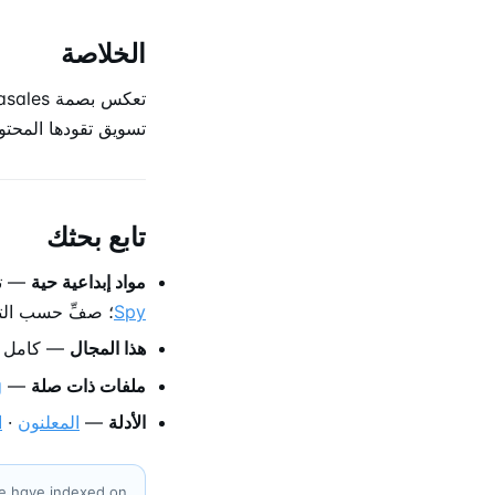
الخلاصة
تسويق تقودها المحت
تابع بحثك
مواد إبداعية حية
— تصفّ
Spy
؛ صفِّ حسب التا
هذا المجال
— كامل 
ملفات ذات صلة
—
g
الأدلة
—
المعلنون
·
ا
we have indexed on