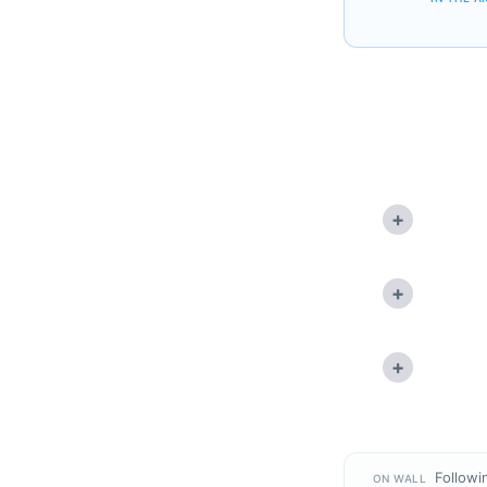
+
+
+
Followi
ON WALL