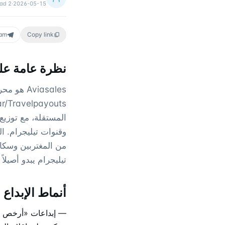
ead
2
·
2026-05-15
ram
Copy link
نظرة عامة على
viasales
المستقلة، مع توزي
وقنوات تيليجرام. ا
من المغتربين وسكا
تيليجرام يبدو أصيل
أنماط الإبداع 
— إبداعات «أرخص مس