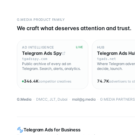
G.MEDIA PRODUCT FAMILY
We craft what deserves attention and trust.
AD INTELLIGENCE
HUB
LIVE
Telegram Ads Spy
Telegram Ads Hu
tgadsspy.com
tgads.net
Public archive of every ad on
Where Telegram advert
Telegram. Search, alerts, analytics.
decide, launch.
346.4K
74.7K
competitor creatives
advertisers to s
G.Media
·
DMCC, JLT, Dubai
·
mail@g.media
·
G MEDIA PARTNERS 
Telegram Ads for Business