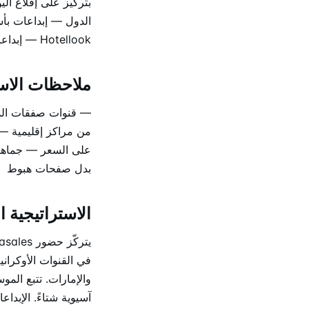
بتركيز على إقلاع ال
الدول — إبداعات بأ
Hotellook — إبداعات شركاء داخل مجمّعات صفقات رابطة الدول
ملاحظات الاس
— قنوات صفقات السف
من مراكز إقليمية —
على السعر — جماهير
بدل صفحات هبوط
الاستراتيجية ال
في القنوات الأوكران
والإمارات. تتبع الم
آسيوية شتاءً. الإبد