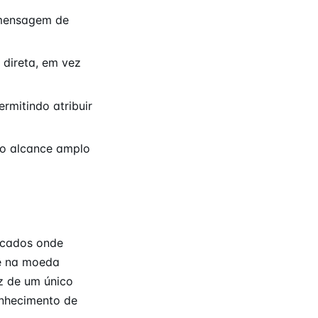
 mensagem de
 direta, em vez
mitindo atribuir
ndo alcance amplo
rcados onde
 e na moeda
z de um único
onhecimento de