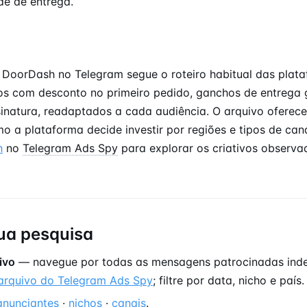
e de entrega.
 DoorDash no Telegram segue o roteiro habitual das plat
vos com desconto no primeiro pedido, ganchos de entrega g
inatura, readaptados a cada audiência. O arquivo oferec
o a plataforma decide investir por regiões e tipos de cana
h
no
Telegram Ads Spy
para explorar os criativos observa
ua pesquisa
ivo
— navegue por todas as mensagens patrocinadas ind
arquivo do Telegram Ads Spy
; filtre por data, nicho e país.
anunciantes
·
nichos
·
canais
.