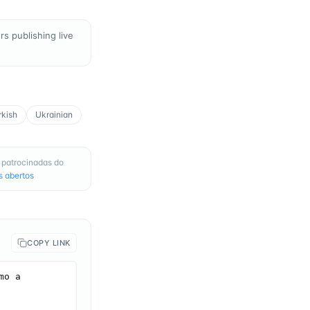
s publishing live
rkish
Ukrainian
 patrocinadas do
s abertos
COPY LINK
o a 