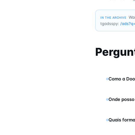
Wan
IN THE ARCHIVE
tgadsspy:
/ads?q
Pergun
Como a Doo
Onde posso 
Quais forma