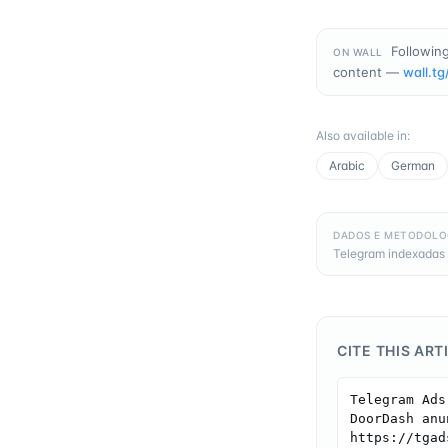
Following
ON WALL
content —
wall.tg
Also available in
:
Arabic
German
DADOS E METODOLO
Telegram indexadas 
CITE THIS ART
Telegram Ads
DoorDash anu
https://tgad