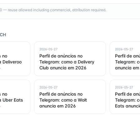
— reuse allowed including commercial, attribution required.
RCH
2026-05-27
2026-05-27
s no
Perfil de anúncios no
Perfil de an
 Deliveroo
Telegram: como a Delivery
Telegram: c
6
Club anuncia em 2026
anuncia em
2026-05-27
2026-05-27
s no
Perfil de anúncios no
Perfil de an
a Uber Eats
Telegram: como a Wolt
Telegram: 
6
anuncia em 2026
Eats anunc