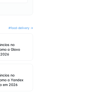
#
food-delivery
→
úncios no
omo a Glovo
 2026
úncios no
como a Yandex
ia em 2026