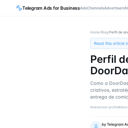
Telegram Ads for Business
Ads
Channels
Advertisers
N
Home
/
Blog
/
Perfil de a
Read this article 
Perfil 
DoorDa
Como a DoorDas
criativos, estrat
entrega de comi
#
advertiser-profile
#
door
by
Telegram A