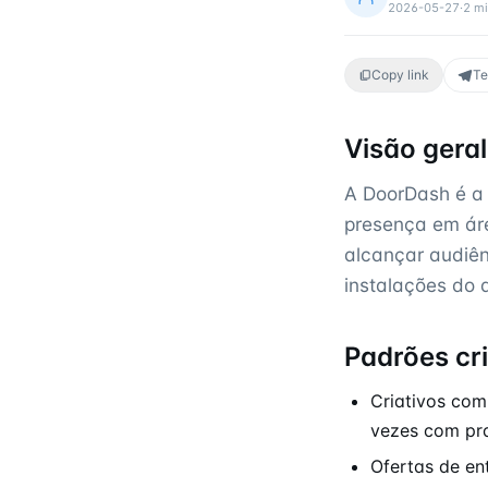
2026-05-27
·
2
mi
Copy link
Te
Visão gera
A DoorDash é a 
presença em ár
alcançar audiên
instalações do 
Padrões cr
Criativos com
vezes com pra
Ofertas de en