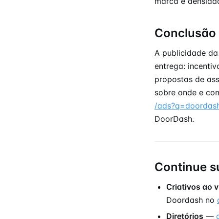
marca e densidad
Conclusão
A publicidade da
entrega: incenti
propostas de ass
sobre onde e com
/ads?q=doordas
DoorDash.
Continue s
Criativos ao v
Doordash no
Diretórios
—