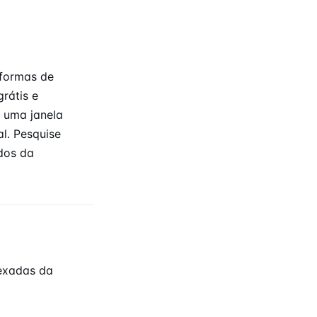
aformas de
rátis e
e uma janela
l. Pesquise
dos da
exadas da