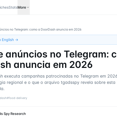
iches
Stats
More
núncios no Telegram: como a DoorDash anuncia em 2026
in English →
de anúncios no Telegram: 
sh anuncia em 2026
h executa campanhas patrocinadas no Telegram em 202
égia regional e o que o arquivo tgadsspy revela sobre est
da.
dash
#
food-delivery
ds Spy Research