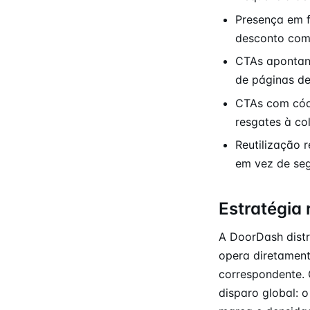
Presença em f
desconto com
CTAs apontand
de páginas de
CTAs com códi
resgates à c
Reutilização 
em vez de se
Estratégia 
A DoorDash dist
opera diretament
correspondente. 
disparo global: 