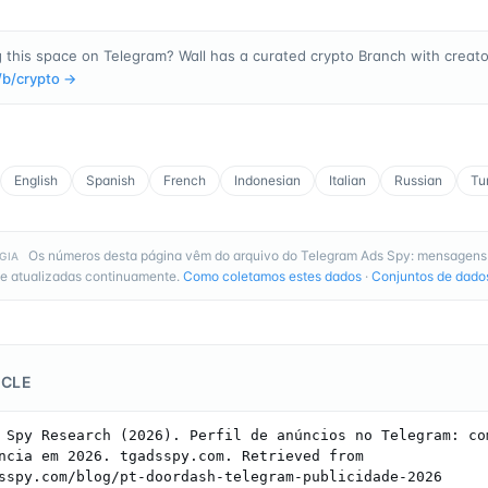
 this space on Telegram? Wall has a curated crypto Branch with creator
/b/
crypto
→
English
Spanish
French
Indonesian
Italian
Russian
Tu
Os números desta página vêm do arquivo do Telegram Ads Spy: mensagens
GIA
e atualizadas continuamente.
Como coletamos estes dados
·
Conjuntos de dado
ICLE
 Spy Research (2026). Perfil de anúncios no Telegram: com
ncia em 2026. tgadsspy.com. Retrieved from 
sspy.com/blog/pt-doordash-telegram-publicidade-2026