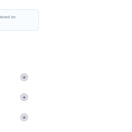
ndexed on
+
+
+