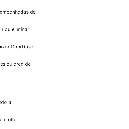
acompanhadas de
r ou eliminar
baixar DoorDash
es ou área de
ndo a
com alta